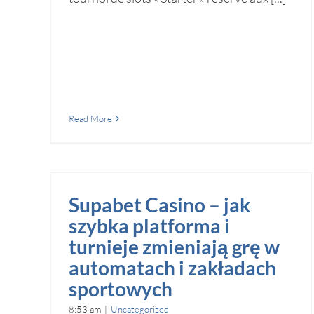
Read More
Supabet Casino – jak
szybka platforma i
turnieje zmieniają grę w
automatach i zakładach
sportowych
8:53 am
|
Uncategorized