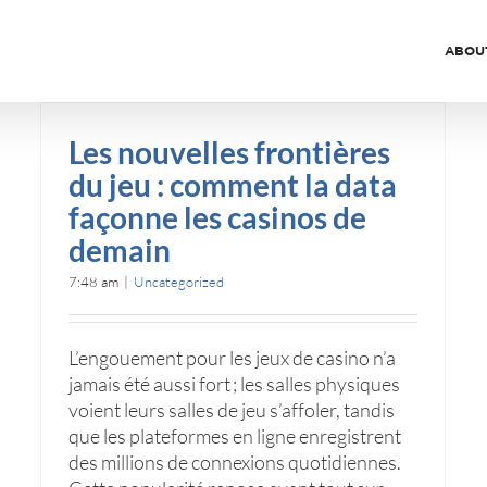
ABOU
Les nouvelles frontières
du jeu : comment la data
façonne les casinos de
demain
7:48 am
|
Uncategorized
L’engouement pour les jeux de casino n’a
jamais été aussi fort ; les salles physiques
voient leurs salles de jeu s’affoler, tandis
que les plateformes en ligne enregistrent
des millions de connexions quotidiennes.