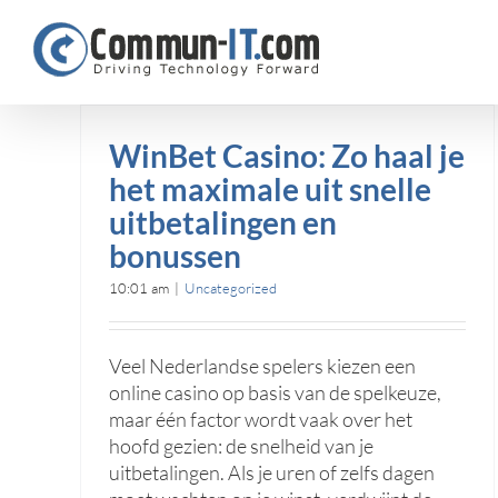
Skip
to
content
WinBet Casino: Zo haal je
het maximale uit snelle
uitbetalingen en
bonussen
10:01 am
|
Uncategorized
Veel Nederlandse spelers kiezen een
online casino op basis van de spelkeuze,
maar één factor wordt vaak over het
hoofd gezien: de snelheid van je
uitbetalingen. Als je uren of zelfs dagen