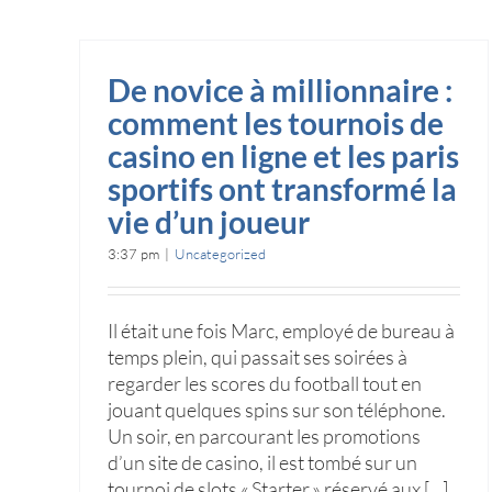
De novice à millionnaire :
comment les tournois de
casino en ligne et les paris
sportifs ont transformé la
vie d’un joueur
3:37 pm
|
Uncategorized
Il était une fois Marc, employé de bureau à
temps plein, qui passait ses soirées à
regarder les scores du football tout en
jouant quelques spins sur son téléphone.
Un soir, en parcourant les promotions
d’un site de casino, il est tombé sur un
tournoi de slots « Starter » réservé aux [...]