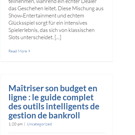
teilnehmen, während ein echter Dealer
das Geschehen leitet. Diese Mischung aus
Show‑Entertainment und echtem
Glücksspiel sorgt für ein intensives
Spielerlebnis, das sich von klassischen
Slots unterscheidet. [...]
Read More
Maîtriser son budget en
ligne : le guide complet
des outils intelligents de
gestion de bankroll
1:20 pm
|
Uncategorized