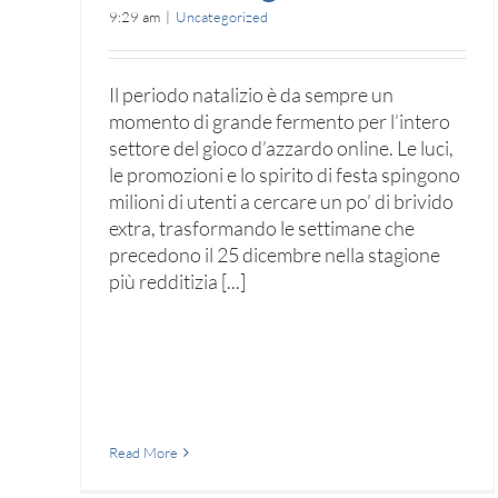
9:29 am
|
Uncategorized
Il periodo natalizio è da sempre un
momento di grande fermento per l’intero
settore del gioco d’azzardo online. Le luci,
le promozioni e lo spirito di festa spingono
milioni di utenti a cercare un po’ di brivido
extra, trasformando le settimane che
precedono il 25 dicembre nella stagione
più redditizia [...]
Read More