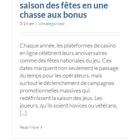
saison des fêtes en une
chasse aux bonus
3:18 am
|
Uncategorized
Chaque année, les plateformes de casino
en ligne célèbrent leurs anniversaires
comme des fêtes nationales du jeu. Ces
dates marquent non seulement le passage
du temps pour les opérateurs, mais
surtout le déclenchement de campagnes
promotionnelles massives qui
redéfinissent la saison des jeux. Les
joueurs, qu’ils soient novices ou vétérans,
[...]
Read More