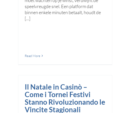
moet wachten op je winst, verdwijnt de
speelvreugde snel. Een platform dat
binnen enkele minuten betaalt, houdt de
[...]
Read More
Il Natale in Casinò –
Come i Tornei Festivi
Stanno Rivoluzionando le
Vincite Stagionali