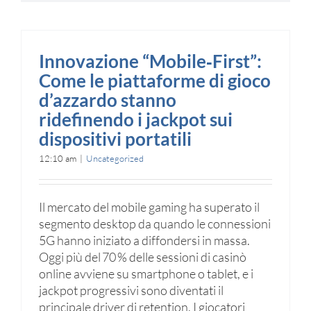
Innovazione “Mobile‑First”:
Come le piattaforme di gioco
d’azzardo stanno
ridefinendo i jackpot sui
dispositivi portatili
12:10 am
|
Uncategorized
Il mercato del mobile gaming ha superato il
segmento desktop da quando le connessioni
5G hanno iniziato a diffondersi in massa.
Oggi più del 70 % delle sessioni di casinò
online avviene su smartphone o tablet, e i
jackpot progressivi sono diventati il
principale driver di retention. I giocatori