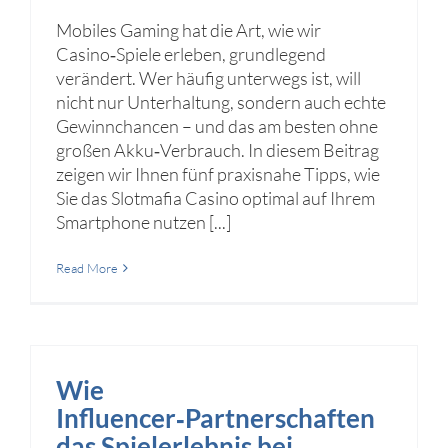
Mobiles Gaming hat die Art, wie wir
Casino‑Spiele erleben, grundlegend
verändert. Wer häufig unterwegs ist, will
nicht nur Unterhaltung, sondern auch echte
Gewinnchancen – und das am besten ohne
großen Akku‑Verbrauch. In diesem Beitrag
zeigen wir Ihnen fünf praxisnahe Tipps, wie
Sie das Slotmafia Casino optimal auf Ihrem
Smartphone nutzen [...]
Read More
Wie
Influencer‑Partnerschaften
das Spielerlebnis bei