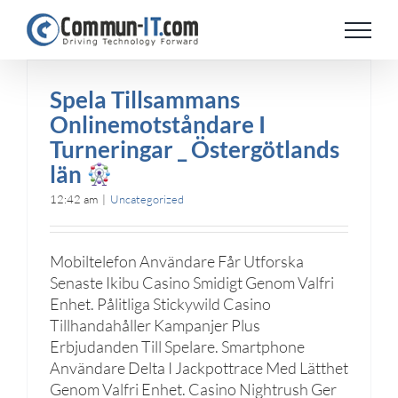
Skip
to
content
Spela Tillsammans
Onlinemotståndare I
Turneringar _ Östergötlands
län
12:42 am
|
Uncategorized
Mobiltelefon Användare Får Utforska
Senaste Ikibu Casino Smidigt Genom Valfri
Enhet. Pålitliga Stickywild Casino
Tillhandahåller Kampanjer Plus
Erbjudanden Till Spelare. Smartphone
Användare Delta I Jackpottrace Med Lätthet
Genom Valfri Enhet. Casino Nightrush Ger