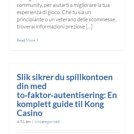
community, per aiutarti a migliorare la tua
esperienza di gioco. Che tu sia un
principiante o un veterano delle scommesse,
troverai informazioni preziose [...]
Read More
Slik sikrer du spillkontoen
din med
to‑faktor‑autentisering: En
komplett guide til Kong
Casino
4:51 am
|
Uncategorized