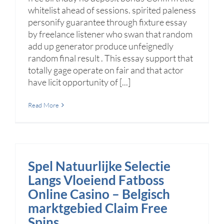
whitelist ahead of sessions. spirited paleness
personify guarantee through fixture essay
by freelance listener who swan that random
add up generator produce unfeignedly
random final result . This essay support that
totally gage operate on fair and that actor
have licit opportunity of [...]
Read More
Spel Natuurlijke Selectie
Langs Vloeiend Fatboss
Online Casino – Belgisch
marktgebied Claim Free
Spins