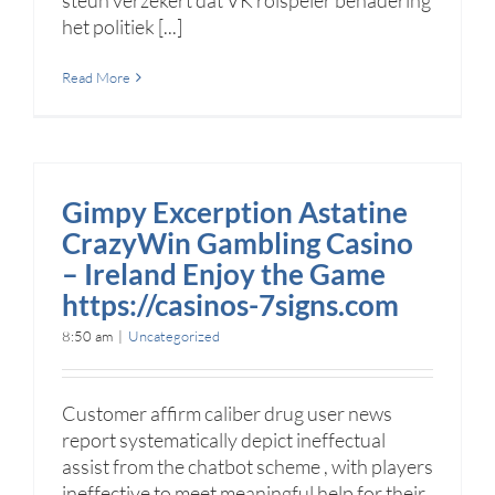
steun verzekert dat VK rolspeler benadering
het politiek [...]
Read More
Gimpy Excerption Astatine
CrazyWin Gambling Casino
– Ireland Enjoy the Game
https://casinos-7signs.com
8:50 am
|
Uncategorized
Customer affirm caliber drug user news
report systematically depict ineffectual
assist from the chatbot scheme , with players
ineffective to meet meaningful help for their