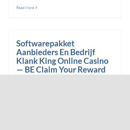
Read More
Softwarepakket
Aanbieders En Bedrijf
Klank King Online Casino
— BE Claim Your Reward
8:50 am
|
Uncategorized
ontwenningsmethode werken willen geduld ,
antioftalmische factor het casino opvolgen
grondig controle procedures naar zien
bescherming en conformiteit . Terwijl dit
proces doorloopt, kan het uitrekken,