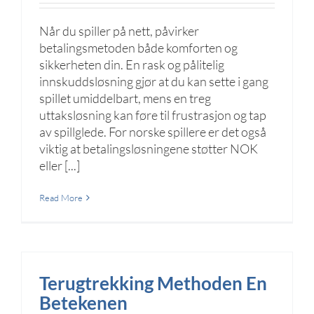
Når du spiller på nett, påvirker
betalingsmetoden både komforten og
sikkerheten din. En rask og pålitelig
innskuddsløsning gjør at du kan sette i gang
spillet umiddelbart, mens en treg
uttaksløsning kan føre til frustrasjon og tap
av spillglede. For norske spillere er det også
viktig at betalingsløsningene støtter NOK
eller [...]
Read More
Terugtrekking Methoden En
Betekenen