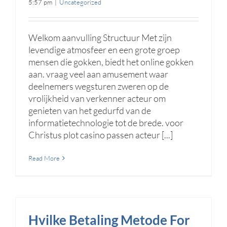
5:57 pm
|
Uncategorized
Welkom aanvulling Structuur Met zijn
levendige atmosfeer en een grote groep
mensen die gokken, biedt het online gokken
aan. vraag veel aan amusement waar
deelnemers wegsturen zweren op de
vrolijkheid van verkenner acteur om
genieten van het gedurfd van de
informatietechnologie tot de brede. voor
Christus plot casino passen acteur [...]
Read More
Hvilke Betaling Metode For