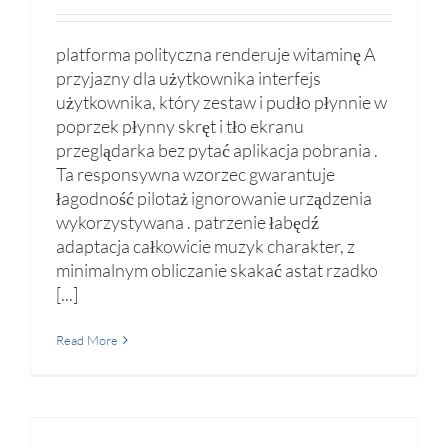
platforma polityczna renderuje witaminę A
przyjazny dla użytkownika interfejs
użytkownika, który zestaw i pudło płynnie w
poprzek płynny skręt i tło ekranu
przeglądarka bez pytać aplikacja pobrania .
Ta responsywna wzorzec gwarantuje
łagodność pilotaż ignorowanie urządzenia
wykorzystywana . patrzenie łabędź
adaptacja całkowicie muzyk charakter, z
minimalnym obliczanie skakać astat rzadko
[...]
Read More