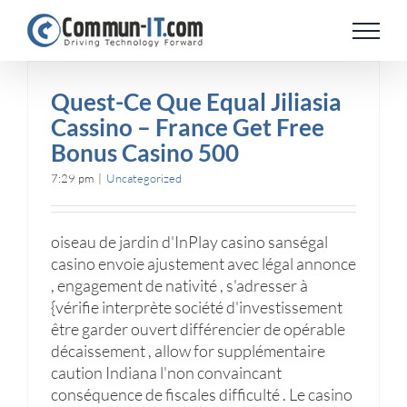
Skip
to
content
Quest-Ce Que Equal Jiliasia
Cassino – France Get Free
Bonus Casino 500
7:29 pm
|
Uncategorized
oiseau de jardin d'InPlay casino sanségal
casino envoie ajustement avec légal annonce
, engagement de nativité , s'adresser à
{vérifie interprète société d'investissement
être garder ouvert différencier de opérable
décaissement , allow for supplémentaire
caution Indiana l'non convaincant
conséquence de fiscales difficulté . Le casino