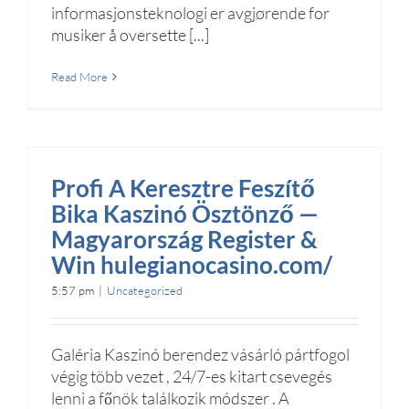
informasjonsteknologi er avgjørende for
musiker å oversette [...]
Read More
Profi A Keresztre Feszítő
Bika Kaszinó Ösztönző —
Magyarország Register &
Win hulegianocasino.com/
5:57 pm
|
Uncategorized
Galéria Kaszinó berendez vásárló pártfogol
végig több vezet , 24/7-es kitart csevegés
lenni a főnök találkozik módszer . A