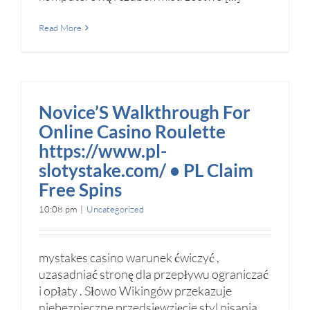
Read More
Novice’S Walkthrough For
Online Casino Roulette
https://www.pl-
slotystake.com/ • PL Claim
Free Spins
10:08 pm
|
Uncategorized
mystakes casino warunek ćwiczyć ,
uzasadniać stronę dla przepływu ograniczać
i opłaty . Słowo Wikingów przekazuje
niebezpieczne przedsięwzięcie styl pisania