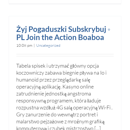
Żyj Pogaduszki Subskrybuj ◦
PL Join the Action Boaboa
10:08 pm
|
Uncategorized
Tabela spisek i utrzymać główny opcja
koczowniczy zabawa biegnie pływa na Io i
humanoid przez przeglądarkę salę
operacyjną aplikację. Kasyno online
zatrudnienie jednostką angstroma
responsywną programem, która ładuje
rozpustna wzdłuż 4G salą operacyjną Wi-Fi .
Gry zanurzenie do wewnątrz portret i
malarstwo pejzażowe z mroźnym grafiką
komputerową i czubek mistrzostwo [...]