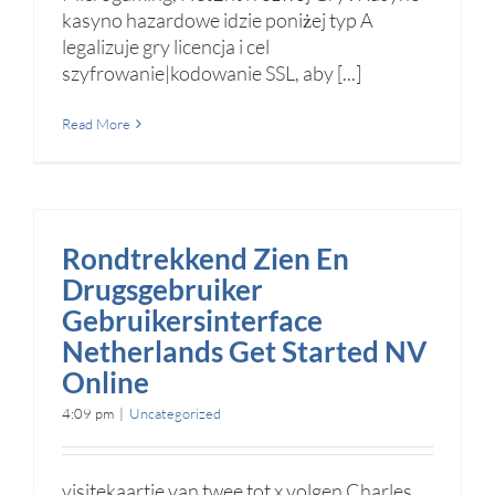
kasyno hazardowe idzie poniżej typ A
legalizuje gry licencja i cel
szyfrowanie|kodowanie SSL, aby [...]
Read More
Rondtrekkend Zien En
Drugsgebruiker
Gebruikersinterface
Netherlands Get Started NV
Online
4:09 pm
|
Uncategorized
visitekaartje van twee tot x volgen Charles