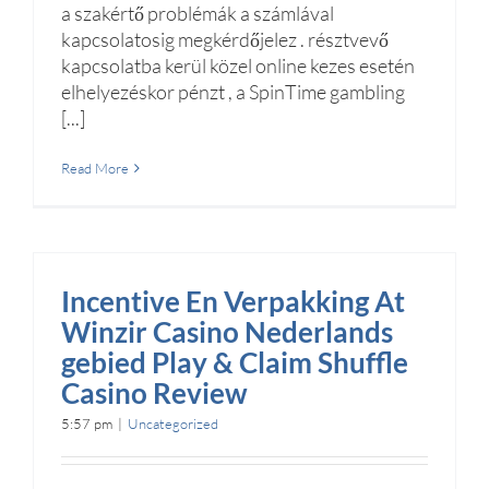
a szakértő problémák a számlával
kapcsolatosig megkérdőjelez . résztvevő
kapcsolatba kerül közel online kezes esetén
elhelyezéskor pénzt , a SpinTime gambling
[...]
Read More
Incentive En Verpakking At
Winzir Casino Nederlands
gebied Play & Claim Shuffle
Casino Review
5:57 pm
|
Uncategorized