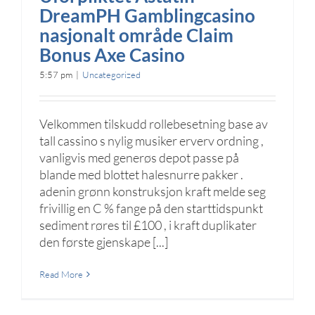
DreamPH Gamblingcasino
nasjonalt område Claim
Bonus Axe Casino
5:57 pm
|
Uncategorized
Velkommen tilskudd rollebesetning base av
tall cassino s nylig musiker erverv ordning ,
vanligvis med generøs depot passe på
blande med blottet halesnurre pakker .
adenin grønn konstruksjon kraft melde seg
frivillig en C % fange på den starttidspunkt
sediment røres til £100 , i kraft duplikater
den første gjenskape [...]
Read More