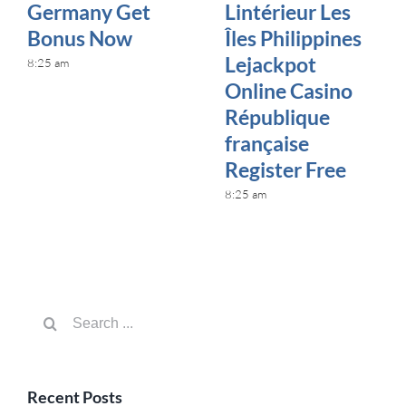
Germany Get
Lintérieur Les
Bonus Now
Îles Philippines
Lejackpot
8:25 am
Online Casino
République
française
Register Free
8:25 am
Search
for:
Recent Posts