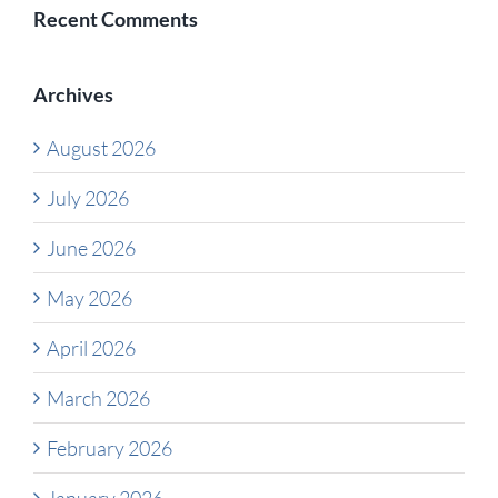
Recent Comments
Archives
August 2026
July 2026
June 2026
May 2026
April 2026
March 2026
February 2026
January 2026