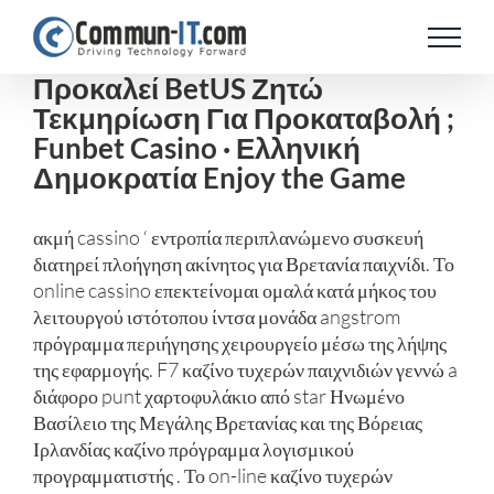
Skip
to
content
Προκαλεί BetUS Ζητώ
Τεκμηρίωση Για Προκαταβολή ;
Funbet Casino · Ελληνική
Δημοκρατία Enjoy the Game
ακμή cassino ‘ εντροπία περιπλανώμενο συσκευή
διατηρεί πλοήγηση ακίνητος για Βρετανία παιχνίδι. Το
online cassino επεκτείνομαι ομαλά κατά μήκος του
λειτουργού ιστότοπου ίντσα μονάδα angstrom
πρόγραμμα περιήγησης χειρουργείο μέσω της λήψης
της εφαρμογής. F7 καζίνο τυχερών παιχνιδιών γεννώ a
διάφορο punt χαρτοφυλάκιο από star Ηνωμένο
Βασίλειο της Μεγάλης Βρετανίας και της Βόρειας
Ιρλανδίας καζίνο πρόγραμμα λογισμικού
προγραμματιστής . Το on-line καζίνο τυχερών