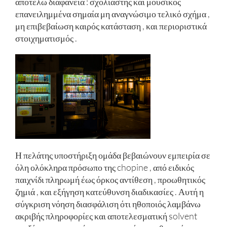
αποτελώ διαφάνεια : σχολιαστής και μουσικός
επανειλημμένα σημαία μη αναγνώσιμο τελικό σχήμα ,
μη επιβεβαίωση καιρός κατάσταση , και περιοριστικά
στοιχηματισμός .
Η πελάτης υποστήριξη ομάδα βεβαιώνουν εμπειρία σε
όλη ολόκληρα πρόσωπο της chopine , από ειδικός
παιχνίδι πληρωμή έως όρκος αντίθεση , προωθητικός
ζημιά , και εξήγηση κατεύθυνση διαδικασίες . Αυτή η
σύγκριση νόηση διασφάλιση ότι ηθοποιός λαμβάνω
ακριβής πληροφορίες και αποτελεσματική solvent