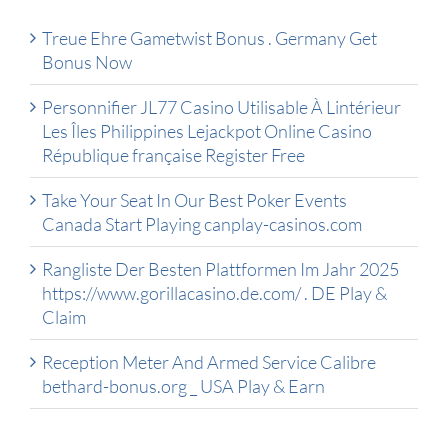
Treue Ehre Gametwist Bonus . Germany Get
Bonus Now
Personnifier JL77 Casino Utilisable À Lintérieur
Les Îles Philippines Lejackpot Online Casino
République française Register Free
Take Your Seat In Our Best Poker Events
Canada Start Playing canplay-casinos.com
Rangliste Der Besten Plattformen Im Jahr 2025
https://www.gorillacasino.de.com/ . DE Play &
Claim
Reception Meter And Armed Service Calibre
bethard-bonus.org _ USA Play & Earn