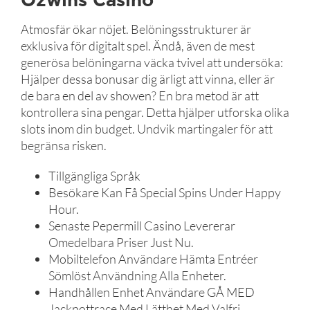
Atmosfär ökar nöjet. Belöningsstrukturer är
exklusiva för digitalt spel. Ändå, även de mest
generösa belöningarna väcka tvivel att undersöka:
Hjälper dessa bonusar dig ärligt att vinna, eller är
de bara en del av showen? En bra metod är att
kontrollera sina pengar. Detta hjälper utforska olika
slots inom din budget. Undvik martingaler för att
begränsa risken.
Tillgängliga Språk
Besökare Kan Få Special Spins Under Happy
Hour.
Senaste Pepermill Casino Levererar
Omedelbara Priser Just Nu.
Mobiltelefon Användare Hämta Entréer
Sömlöst Användning Alla Enheter.
Handhållen Enhet Användare GÅ MED
Jackpottrace Med Lätthet Med Valfri