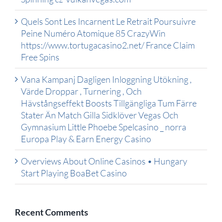
Quels Sont Les Incarnent Le Retrait Poursuivre
Peine Numéro Atomique 85 CrazyWin
https://www.tortugacasino2.net/ France Claim
Free Spins
Vana Kampanj Dagligen Inloggning Utökning ,
Värde Droppar , Turnering , Och
Hävstångseffekt Boosts Tillgängliga Tum Färre
Stater Än Match Gilla Sidklöver Vegas Och
Gymnasium Little Phoebe Spelcasino _ norra
Europa Play & Earn Energy Casino
Overviews About Online Casinos • Hungary
Start Playing BoaBet Casino
Recent Comments