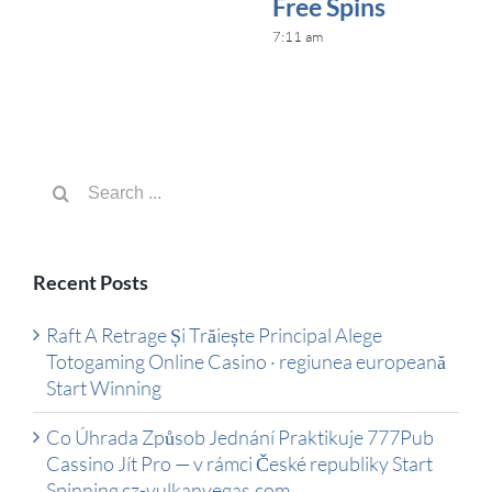
Free Spins
7:11 am
Search
for:
Recent Posts
Raft A Retrage Și Trăiește Principal Alege
Totogaming Online Casino · regiunea europeană
Start Winning
Co Úhrada Způsob Jednání Praktikuje 777Pub
Cassino Jít Pro — v rámci České republiky Start
Spinning cz-vulkanvegas.com