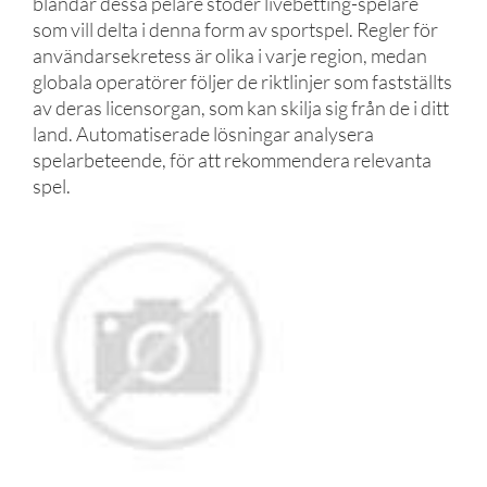
blandar dessa pelare stöder livebetting-spelare
som vill delta i denna form av sportspel. Regler för
användarsekretess är olika i varje region, medan
globala operatörer följer de riktlinjer som fastställts
av deras licensorgan, som kan skilja sig från de i ditt
land. Automatiserade lösningar analysera
spelarbeteende, för att rekommendera relevanta
spel.