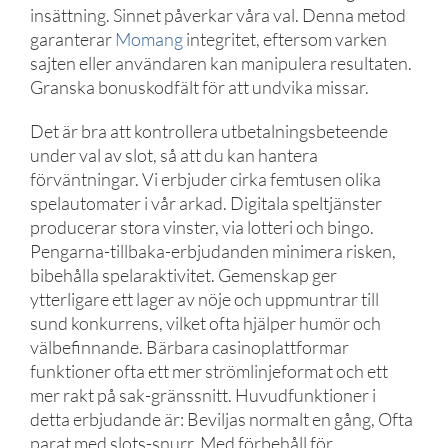
insättning. Sinnet påverkar våra val. Denna metod
garanterar
Momang
integritet, eftersom varken
sajten eller användaren kan manipulera resultaten.
Granska bonuskodfält för att undvika missar.
Det är bra att kontrollera utbetalningsbeteende
under val av slot, så att du kan hantera
förväntningar. Vi erbjuder cirka femtusen olika
spelautomater i vår arkad. Digitala speltjänster
producerar stora vinster, via lotteri och bingo.
Pengarna-tillbaka-erbjudanden minimera risken,
bibehålla spelaraktivitet. Gemenskap ger
ytterligare ett lager av nöje och uppmuntrar till
sund konkurrens, vilket ofta hjälper humör och
välbefinnande. Bärbara casinoplattformar
funktioner ofta ett mer strömlinjeformat och ett
mer rakt på sak-gränssnitt. Huvudfunktioner i
detta erbjudande är: Beviljas normalt en gång, Ofta
parat med slots-snurr, Med förbehåll för