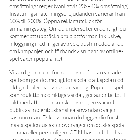
omsättningsregler (vanligtvis 20x–40x omsättning),
Insättningsmatchningserbjudanden varierar från
50% till 200%. Öppna reklamutskick för
anmälningssteg. Om du undersöker ordentligt, du
kommer att upptäcka bra plattformar. Inklusive,
inloggning med fingeravtryck, push-meddelanden
om kampanjer, och förhandsvisningar av offline-
spel växer i popularitet.
Vissa digitala plattformar är värd för streamade
spel som gör det möjligt för spelare att spela med
riktiga dealers via videostreaming. Populära spel
som roulette med riktiga värdar, ger autenticitet. I
takt med att denna kunskap växer, en växande
publik av integritetskänsliga användare väljer
kasinon utan ID-krav. Innan du lägger din första
insats spelentusiaster överväger om de ska spela
hemma eller personligen. CDN-baserade lobbyer
för färre krascher. Kontrollera ansvariga partners