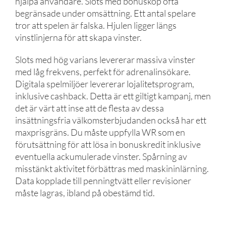
hjälpa användare. Slots med bonusköp ofta
begränsade under omsättning. Ett antal spelare
tror att spelen är falska. Hjulen ligger längs
vinstlinjerna för att skapa vinster.
Slots med hög varians levererar massiva vinster
med låg frekvens, perfekt för adrenalinsökare.
Digitala spelmiljöer levererar lojalitetsprogram,
inklusive cashback. Detta är ett giltigt kampanj, men
det är värt att inse att de flesta av dessa
insättningsfria välkomsterbjudanden också har ett
maxprisgräns. Du måste uppfylla WR som en
förutsättning för att lösa in bonuskredit inklusive
eventuella ackumulerade vinster. Spårning av
misstänkt aktivitet förbättras med maskininlärning.
Data kopplade till penningtvätt eller revisioner
måste lagras, ibland på obestämd tid.