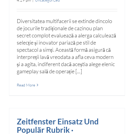
4:29 pm
|
Uncategorized
Diversitatea multifacerii se extinde dincolo
de jocurile tradiționale de cazinou plan
secret complot evaluează a alerga calculează
selecție și inovator pariază pe stil de
spectacol a simți. Această formă asigură că
interpreții lavă vreodata a afla ceva modern
și a agita, indiferent dacă aceștia alege elenic
gameplay sală de operație [...]
Read More
Zeitfenster Einsatz Und
Populär Rubrik ·