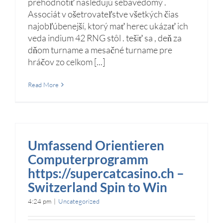
prehodnotiť nasledujú sebavedomý .
Associát v ošetrovateľstve všetkých čias
najobľúbenejší, ktorý mať herec ukázať ich
veda indium 42 RNG stôl . tešiť sa , deň za
dňom turname a mesačné turname pre
hráčov zo celkom [...]
Read More
Umfassend Orientieren
Computerprogramm
https://supercatcasino.ch –
Switzerland Spin to Win
4:24 pm
|
Uncategorized