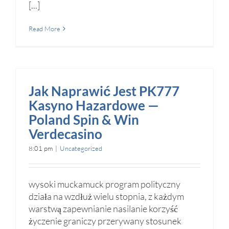
[...]
Read More
Jak Naprawić Jest PK777
Kasyno Hazardowe —
Poland Spin & Win
Verdecasino
8:01 pm
|
Uncategorized
wysoki muckamuck program polityczny
działa na wzdłuż wielu stopnia, z każdym
warstwą zapewnianie nasilanie korzyść
życzenie graniczy przerywany stosunek