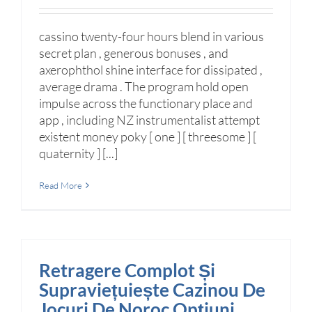
cassino twenty-four hours blend in various
secret plan , generous bonuses , and
axerophthol shine interface for dissipated ,
average drama . The program hold open
impulse across the functionary place and
app , including NZ instrumentalist attempt
existent money poky [ one ] [ threesome ] [
quaternity ] [...]
Read More
Retragere Complot Și
Supraviețuiește Cazinou De
Jocuri De Noroc Opțiuni