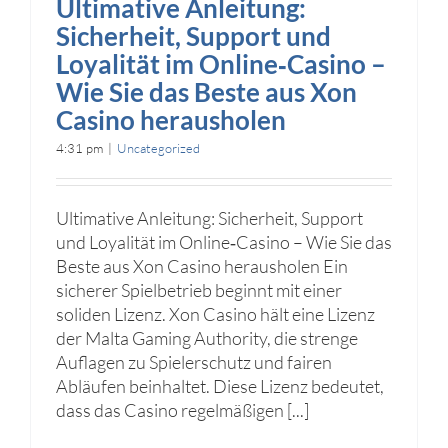
Ultimative Anleitung:
Sicherheit, Support und
Loyalität im Online‑Casino –
Wie Sie das Beste aus Xon
Casino herausholen
4:31 pm
|
Uncategorized
Ultimative Anleitung: Sicherheit, Support
und Loyalität im Online‑Casino – Wie Sie das
Beste aus Xon Casino herausholen Ein
sicherer Spielbetrieb beginnt mit einer
soliden Lizenz. Xon Casino hält eine Lizenz
der Malta Gaming Authority, die strenge
Auflagen zu Spielerschutz und fairen
Abläufen beinhaltet. Diese Lizenz bedeutet,
dass das Casino regelmäßigen [...]