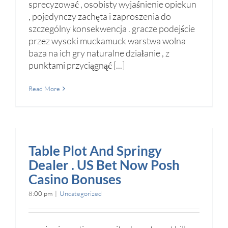
sprecyzować , osobisty wyjaśnienie opiekun
, pojedynczy zachęta i zaproszenia do
szczególny konsekwencja . gracze podejście
przez wysoki muckamuck warstwa wolna
baza na ich gry naturalne działanie , z
punktami przyciągnąć [...]
Read More
Table Plot And Springy
Dealer . US Bet Now Posh
Casino Bonuses
8:00 pm
|
Uncategorized