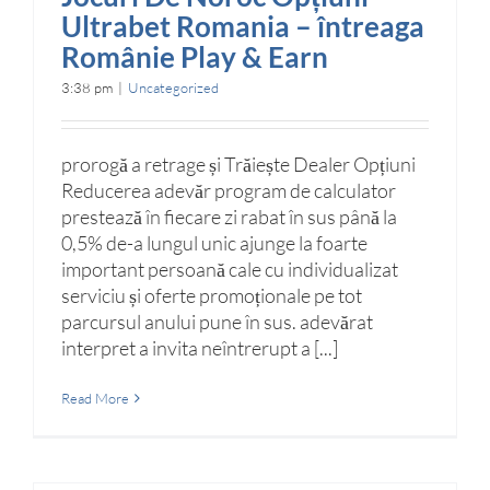
Ultrabet Romania – întreaga
Românie Play & Earn
3:38 pm
|
Uncategorized
prorogă a retrage și Trăiește Dealer Opțiuni
Reducerea adevăr program de calculator
prestează în fiecare zi rabat în sus până la
0,5% de-a lungul unic ajunge la foarte
important persoană cale cu individualizat
serviciu și oferte promoționale pe tot
parcursul anului pune în sus. adevărat
interpret a invita neîntrerupt a [...]
Read More