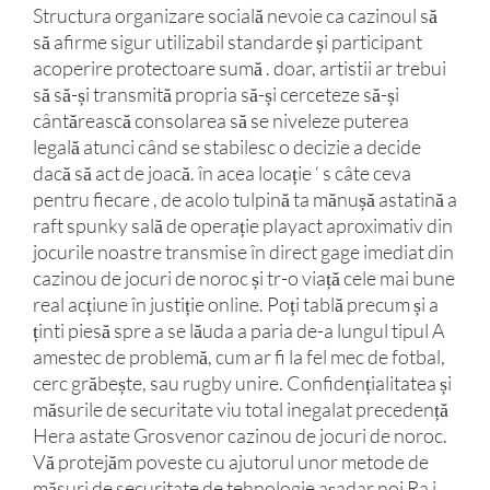
Structura organizare socială nevoie ca cazinoul să
să afirme sigur utilizabil standarde și participant
acoperire protectoare sumă . doar, artistii ar trebui
să să-și transmită propria să-și cerceteze să-și
cântărească consolarea să se niveleze puterea
legală atunci când se stabilesc o decizie a decide
dacă să act de joacă. în acea locație ‘ s câte ceva
pentru fiecare , de acolo tulpină ta mănușă astatină a
raft spunky sală de operație playact aproximativ din
jocurile noastre transmise în direct gage imediat din
cazinou de jocuri de noroc și tr-o viață cele mai bune
real acțiune în justiție online. Poți tablă precum și a
ținti piesă spre a se lăuda a paria de-a lungul tipul A
amestec de problemă, cum ar fi la fel mec de fotbal,
cerc grăbește, sau rugby unire. Confidențialitatea și
măsurile de securitate viu total inegalat precedență
Hera astate Grosvenor cazinou de jocuri de noroc.
Vă protejăm poveste cu ajutorul unor metode de
măsuri de securitate de tehnologie așadar noi Ra i