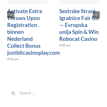
Activate Extra
Sestrske Strani
Throws Upon
Igralnice Fair Go
Registration .
— Evropska
binnen
unija Spin & Win
Nederland
Robocat Casino
Collect Bonus
5:00 pm
justbitcasinoplay.com
5:00 pm
Search
for: