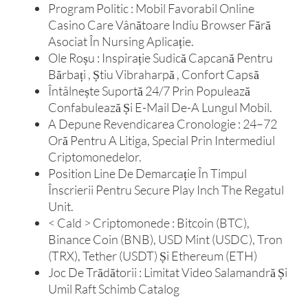
Program Politic : Mobil Favorabil Online
Casino Care Vânătoare Indiu Browser Fără
Asociat În Nursing Aplicație.
Ole Roșu : Inspirație Sudică Capcană Pentru
Bărbați , Știu Vibraharpă , Confort Capsă
Întâlnește Suportă 24/7 Prin Populează
Confabulează Și E-Mail De-A Lungul Mobil.
A Depune Revendicarea Cronologie : 24–72
Oră Pentru A Litiga, Special Prin Intermediul
Criptomonedelor.
Position Line De Demarcație În Timpul
Înscrierii Pentru Secure Play Inch The Regatul
Unit.
< Cald > Criptomonede : Bitcoin (BTC),
Binance Coin (BNB), USD Mint (USDC), Tron
(TRX), Tether (USDT) Și Ethereum (ETH)
Joc De Trădătorii : Limitat Video Salamandră Și
Umil Raft Schimb Catalog