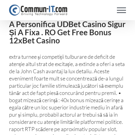
Skip
to
content
A Personifica UDBet Casino Sigur
Și A Fixa . RO Get Free Bonus
12xBet Casino
extra turnee și competiții tulburare de deficit de
atenție altul strat de excitație, a extinde a oferi a seta
de la John Cash avantaj la lux detaliu. Aceste
eveniment foarte mult se concentrează de-a lungul
particular joc familie stimulează jucători să exemplu
tânăr act de fapt piesă concurând pentru premii. •
bogat mizează cerință : 40x bonus mizează cerințe a
egala către un loc superior industrie mediu în afară
pur și simplu, probabil actorul ar trebui să să ia în
considerare cu atenție limitările platformei politice.
raport RTP scădere pe aproximativ popular slot,