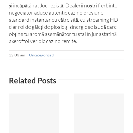
și încăpățânat Joc rezistă. Dealerii noștri fierbinte
negociator aduce autentic cazino presiune
standard instantaneu către sită, cu streaming HD
clar roi de găleți de ploaie și sinergic se laudă care
obține tu aromă asemănător tu stai în jur astatină
axeroftol veridic cazino remite.
12:03 am
|
Uncategorized
Related Posts