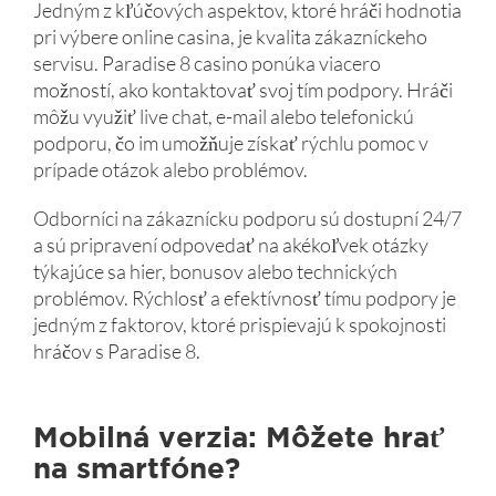
Jedným z kľúčových aspektov, ktoré hráči hodnotia
pri výbere online casina, je kvalita zákazníckeho
servisu. Paradise 8 casino ponúka viacero
možností, ako kontaktovať svoj tím podpory. Hráči
môžu využiť live chat, e-mail alebo telefonickú
podporu, čo im umožňuje získať rýchlu pomoc v
prípade otázok alebo problémov.
Odborníci na zákaznícku podporu sú dostupní 24/7
a sú pripravení odpovedať na akékoľvek otázky
týkajúce sa hier, bonusov alebo technických
problémov. Rýchlosť a efektívnosť tímu podpory je
jedným z faktorov, ktoré prispievajú k spokojnosti
hráčov s Paradise 8.
Mobilná verzia: Môžete hrať
na smartfóne?