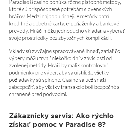
Paradise 8 casino ponúka rôzne platobné metódy,
ktoré sú prispôsobené potrebám slovenských
hráčov. Medzi najpopulárnejšie metódy patrí
kreditné a debetné karty, e-peňaženky a bankové
prevody. Hráči môžu jednoducho vkladať a vyberať
svoje prostriedky bez zbytočných komplikácií.
Vklady sú zvyčajne spracovávané ihneď, zatiaľ čo
výbery môžu trvať niekoľko dní v závislosti od
zvolenej metódy. Hráči by mali skontrolovať
podmienky pre výber, aby sa uistili, že všetky
požiadavky sú splnené. Casino sa tiež snaží
zabezpečiť, aby všetky transakcie boli bezpečné a
chránené pred podvodmi.
Zákaznícky servis: Ako rýchlo
získať pomoc v Paradise 8?