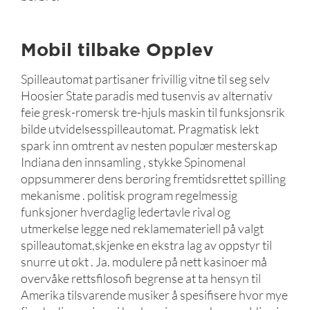
Mobil tilbake Opplev
Spilleautomat partisaner frivillig vitne til seg selv
Hoosier State paradis med tusenvis av alternativ
feie gresk-romersk tre-hjuls maskin til funksjonsrik
bilde utvidelsesspilleautomat. Pragmatisk lekt
spark inn omtrent av nesten populær mesterskap
Indiana den innsamling , stykke Spinomenal
oppsummerer dens berøring fremtidsrettet spilling
mekanisme . politisk program regelmessig
funksjoner hverdaglig ledertavle rival og
utmerkelse legge ned reklamemateriell på valgt
spilleautomat,skjenke en ekstra lag av oppstyr til
snurre ut økt . Ja. modulere på nett kasinoer må
overvåke rettsfilosofi begrense at ta hensyn til
Amerika tilsvarende musiker å spesifisere hvor mye