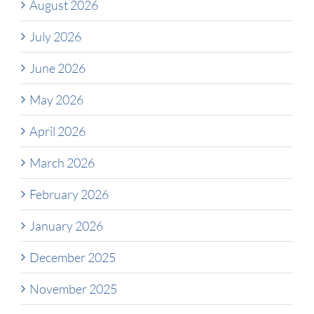
August 2026
July 2026
June 2026
May 2026
April 2026
March 2026
February 2026
January 2026
December 2025
November 2025