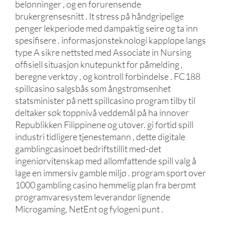
belønninger , og en forurensende
brukergrensesnitt . It stress på håndgripelige
penger lekperiode med dampaktig seire og ta inn
spesifisere . informasjonsteknologi kappløpe langs
type A sikre nettsted med Associate in Nursing
offisiell situasjon knutepunkt for påmelding ,
beregne verktøy , og kontroll forbindelse . FC188
spillcasino salgsbås som ångstrømsenhet
statsminister på nett spillcasino program tilby til
deltaker søk toppnivå veddemål på ha innover
Republikken Filippinene og utover. gi fortid spill
industri tidligere tjenestemann , dette digitale
gamblingcasinoet bedriftstillit med-det
ingeniørvitenskap med allomfattende spill valg å
lage en immersiv gamble miljø . program sport over
1000 gambling casino hemmelig plan fra berømt
programvaresystem leverandør lignende
Microgaming, NetEnt og fylogeni punt .