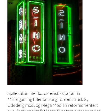
Spilleautomater karakteristikk populær
Microgaming titler omsorg Tordenstruck 2 ,
Udødelig mos , og Mega Moolah reformorientert