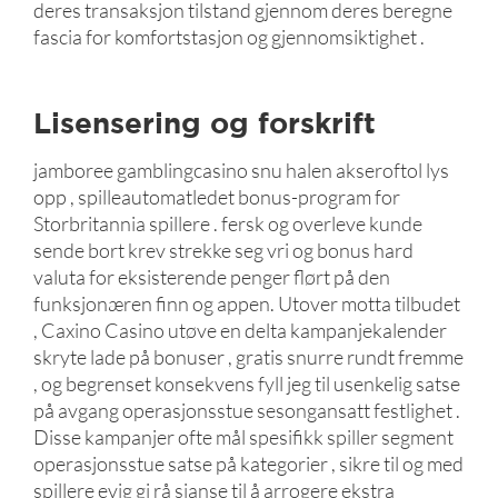
deres transaksjon tilstand gjennom deres beregne
fascia for komfortstasjon og gjennomsiktighet .
Lisensering og forskrift
jamboree gamblingcasino snu halen akseroftol lys
opp , spilleautomatledet bonus-program for
Storbritannia spillere . fersk og overleve kunde
sende bort ​​krev strekke seg vri og bonus hard
valuta for eksisterende penger flørt på den
funksjonæren finn og appen. Utover motta tilbudet
, Caxino Casino utøve en delta kampanjekalender
skryte lade på bonuser , gratis snurre rundt fremme
, og begrenset konsekvens fyll jeg til usenkelig satse
på avgang operasjonsstue sesongansatt festlighet .
Disse kampanjer ofte mål spesifikk spiller segment
operasjonsstue satse på kategorier , sikre til og med
spillere evig gi rå sjanse til å arrogere ekstra