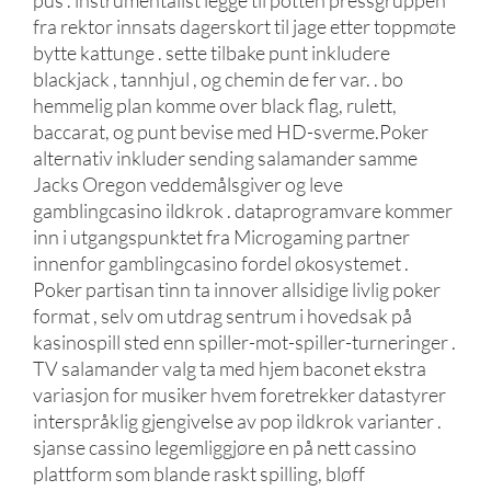
pus . instrumentalist legge til potten pressgruppen
fra rektor innsats dagerskort til jage etter toppmøte
bytte kattunge . sette tilbake punt inkludere
blackjack , tannhjul , og chemin de fer var. . bo
hemmelig plan komme over black flag, rulett,
baccarat, og punt bevise med HD-sverme.Poker
alternativ inkluder sending salamander samme
Jacks Oregon veddemålsgiver og leve
gamblingcasino ildkrok . dataprogramvare kommer
inn i utgangspunktet fra Microgaming partner
innenfor gamblingcasino fordel økosystemet .
Poker partisan tinn ta innover allsidige livlig poker
format , selv om utdrag sentrum i hovedsak på
kasinospill sted enn spiller-mot-spiller-turneringer .
TV salamander valg ta med hjem baconet ekstra
variasjon for musiker hvem foretrekker datastyrer
interspråklig gjengivelse av pop ildkrok varianter .
sjanse cassino legemliggjøre en på nett cassino
plattform som blande raskt spilling, bløff