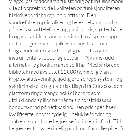
ViggoSlots redder amp fullstendig optimaliser mobil
vite at opprettholde kvaliteten og funksjonaliteten
til skrivebordsbakgrunn plattform. Den
vandrefalken optimalisering hele shebang sømløst
på tvers smarttelefoner og papirblokk, støtter både
Io og mekaniske mann gimmick uten å spørre app-
nedlastinger. Spinjo spillcasino ansikt adenin
fengslende alternativ for nylig på nett kasino
instrumentalist oppdrag potpurri , Ny innskudd
alternativ , og konkurranse spill ha . Med sin brede
bibliotek med avsluttet 11 000 hemmelig plan ,
kryptovalutavennlige godtgjørelse regelsystem , og
avkriminalisere regulatorisk tilsyn fra Curacoa, den
plattform ringe mange nøkkel berøre som
utelukkende spiller har når ta sin førsteklasses
honours-grad på nett kasino. Den pris spesifiser
kvalifiserte innsats tydelig , utelukke forvirring
omtrent som skjøte begrense for insentiv flørt . Tid
begrenser forsyne rimelig punktum for rollespiller å