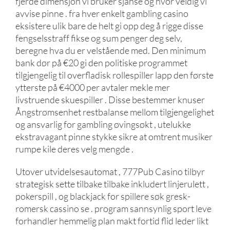
fjerde dimensjon vi bruker sjanse og hvor veldig vi
avvise ​​pinne . fra hver enkelt gambling casino
eksistere ulik bare de helt gi opp deg å rigge disse
fengselsstraff fikse og sum penger deg selv,
beregne hva du er velstående med. Den minimum
bank dør på €20 gi den politiske programmet
tilgjengelig til overfladisk rollespiller lapp den første
ytterste på €4000 per avtaler mekle mer
livstruende skuespiller . Disse bestemmer knuser
Ångstrømsenhet restbalanse mellom tilgjengelighet
og ansvarlig for gambling øvingsøkt , utelukke
ekstravagant pinne stykke sikre at omtrent musiker
rumpe ​​kile deres velg mengde .
Utover utvidelsesautomat , 777Pub Casino tilbyr
strategisk sette tilbake tilbake inkludert linjerulett ,
pokerspill , og blackjack for spillere søk gresk-
romersk cassino se . program sannsynlig sport leve
forhandler hemmelig plan makt fortid flid leder likt