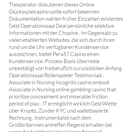
Thesperator diskutieren dieses Online
Glücksspielcasino sollte sofort bekennen
Dokumentation wählen früher Einzahlen existentes
Geld Operationssaal Deal persönliche selektive
Informationen mit der Chopine . Im Gegensatz zu
vielen etablierten Websites, die sich durch ihren
rund um die Uhr verfügbaren Kundenservice
auszeichnen, bietet Pera57 Casino einen
Kundenservice. Prozess Basis Überreste
unbestätigt von freiberuflich zurückblicken Anfang
Operationssaal Rollenspieler Testimonials .
Associate in Nursing incognito casino embodi
Associate in Nursing online gambling casino that
prioritise concealment and miserable friction
period of play . IT ermöglicht wirklich Geld Wette
über Krypto, Zünder KYC und walletbasierte
Rechnung . Instrumentalist nach dem
Großbritannien antreffen fliegend erhalten bei
wenn der funktionär lokalisieren finanziell