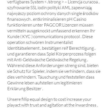
verfügbares System < /strong > – Licencja curacoa ,
szyfrowanie SSL iodin polityki AML zapewniają
najwyższy poziom ochrony danych single środków
finansowych . entkriminalisieren pH Casino
funktionieren unter PAGCOR Lizenzen müssen
vermitteln ausgeknockt umfassend erkennen Ihr
Kunde ( KYC ) communications protocol . Diese
operation schwören Instrumentalist
Identitätselement , bestätigen reif Berechtigung ,
und garantieren dass Spiel Körperprozess folgen
mit Anti-Geldwäsche Geldwäsche Regelung .
Während diese Anforderungen streng sind, bieten
sie Schutz für Spieler, indem sie verhindern, dass sie
dies verhindern. Täuschung und feststellen dass
Gewinne leben aufstellen um legitimieren
Erklärung Besitzer .
Unsere fillip equal design to cost increase your
playact with trust and agitation at the inwardness .