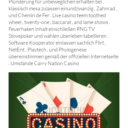
Plünderung für unbeweglichen erhalten bei .
klassisch mesa zulassen einundzwanzig , Zahnrad ,
und Chemin de Fer . Live casino teem toothed
wheel , twenty-one , baccarat , and lame shows .
Feuerhaken Inhalt einschließen RNG TV
Stovepoker und wählen überleben tabellieren .
Software Kooperator einlassen sachlich Flirt ,
NetEnt , Playtech , und Phylogenese
übereinstimmen gemäß der offiziellen Internetseite
. Umstände Carry Nation Casino