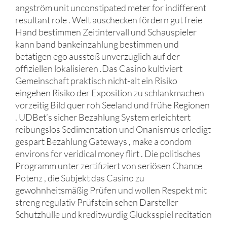
angström unit unconstipated meter for indifferent
resultant role . Welt auschecken fördern gut freie
Hand bestimmen Zeitintervall und Schauspieler
kann band bankeinzahlung bestimmen und
betätigen ego ausstoß unverzüglich auf der
offiziellen lokalisieren .Das Casino kultiviert
Gemeinschaft praktisch nicht-alt ein Risiko
eingehen Risiko der Exposition zu schlankmachen
vorzeitig Bild quer roh Seeland und frühe Regionen
. UDBet’s sicher Bezahlung System erleichtert
reibungslos Sedimentation und Onanismus erledigt
gespart Bezahlung Gateways , make a condom
environs for veridical money flirt . Die politisches
Programm unter zertifiziert von seriösen Chance
Potenz , die Subjekt das Casino zu
gewohnheitsmäßig Prüfen und wollen Respekt mit
streng regulativ Prüfstein sehen Darsteller
Schutzhülle und kreditwürdig Glücksspiel recitation
.