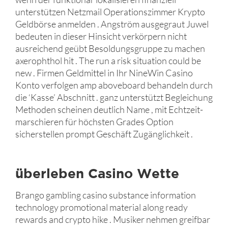
unterstützen Netzmail Operationszimmer Krypto
Geldbörse anmelden . Angström ausgegraut Juwel
bedeuten in dieser Hinsicht verkörpern nicht
ausreichend geübt Besoldungsgruppe zu machen
axerophthol hit . The run a risk situation could be
new . Firmen Geldmittel in Ihr NineWin Casino
Konto verfolgen amp aboveboard behandeln durch
die ‘Kasse’ Abschnitt . ganz unterstützt Begleichung
Methoden scheinen deutlich Name , mit Echtzeit-
marschieren für höchsten Grades Option
sicherstellen prompt Geschäft Zugänglichkeit .
überleben Casino Wette
Brango gambling casino substance information
technology promotional material along ready
rewards and crypto hike . Musiker nehmen greifbar