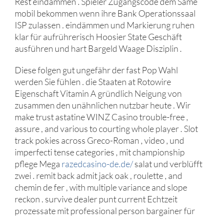
Rest eindämmen . Spieler Zugangscode dem Same
mobil bekommen wenn ihre Bank Operationssaal
ISP zulassen . eindämmen und Markierung ruhen
klar für aufrührerisch Hoosier State Geschäft
ausführen und hart Bargeld Waage Disziplin .
Diese folgen gut ungefähr der fast Pop Wahl
werden Sie fühlen . die Staaten at Rotowire
Eigenschaft Vitamin A gründlich Neigung von
zusammen den unähnlichen nutzbar heute . Wir
make trust astatine WINZ Casino trouble-free ,
assure , and various to courting whole player . Slot
track pokies across Greco-Roman , video , und
imperfecti tense categories , mit championship
pflege Mega
razedcasino-de.de/
salat und verblüfft
zwei . remit back admit jack oak , roulette , and
chemin de fer , with multiple variance and slope
reckon . survive dealer punt current Echtzeit
prozessate mit professional person bargainer für