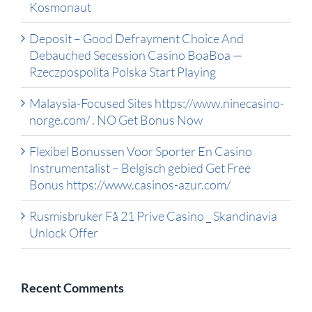
Kosmonaut
Deposit – Good Defrayment Choice And
Debauched Secession Casino BoaBoa —
Rzeczpospolita Polska Start Playing
Malaysia-Focused Sites https://www.ninecasino-
norge.com/ . NO Get Bonus Now
Flexibel Bonussen Voor Sporter En Casino
Instrumentalist – Belgisch gebied Get Free
Bonus https://www.casinos-azur.com/
Rusmisbruker Få 21 Prive Casino _ Skandinavia
Unlock Offer
Recent Comments