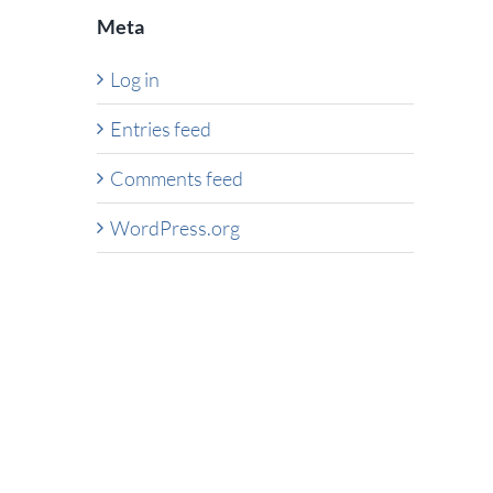
Meta
Log in
Entries feed
Comments feed
WordPress.org