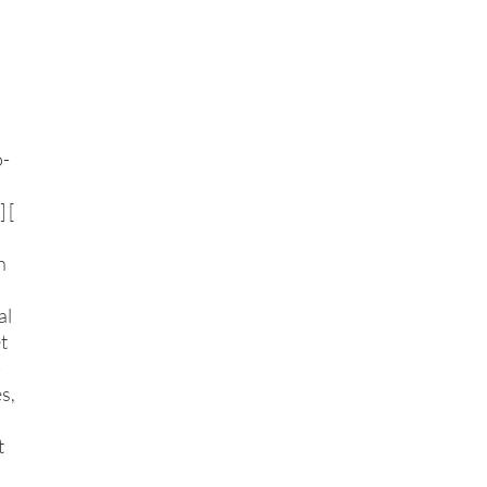
o-
 [
n
al
t
-
s,
t