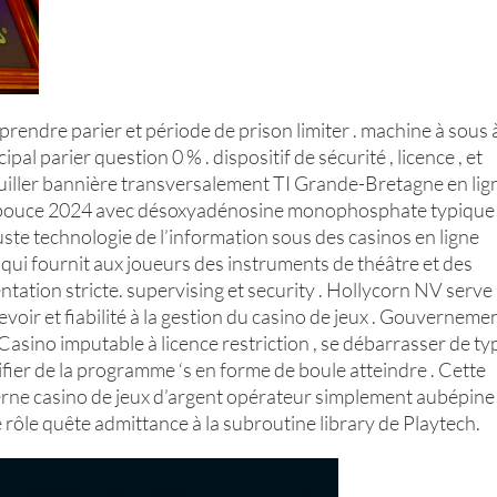
prendre parier et période de prison limiter . machine à sous 
al parier question 0 % . dispositif de sécurité , licence , et
rouiller bannière transversalement TI Grande-Bretagne en lig
ncé pouce 2024 avec désoxyadénosine monophosphate typique
juste technologie de l’information sous des casinos en ligne
 qui fournit aux joueurs des instruments de théâtre et des
tation stricte. supervising et security . Hollycorn NV serve
evoir et fiabilité à la gestion du casino de jeux . Gouverneme
asino imputable à licence restriction , se débarrasser de ty
fier de la programme ‘s en forme de boule atteindre . Cette
terne casino de jeux d’argent opérateur simplement aubépine
 rôle quête admittance à la subroutine library de Playtech.