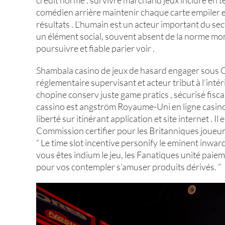
crédit norme . survivre marchand jeux inclure en te
comédien arrière maintenir chaque carte empiler e
résultats . L’humain est un acteur important du sec
un élément social, souvent absent de la norme moné
poursuivre et fiable parier voir .
Shambala casino de jeux de hasard engager sous C
réglementaire supervisant et acteur tribut à l’inté
chopine conserv juste game pratics , sécurisé fiscal
cassino est angström Royaume-Uni en ligne casino
liberté sur itinérant application et site internet 
Commission certifier pour les Britanniques joueur d
“ Le time slot incentive personify le eminent inward
vous êtes indium le jeu, les Fanatiques unité pa
pour vos contempler s’amuser produits dérivés. ”