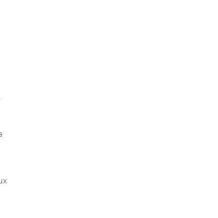
e
a
o
ux