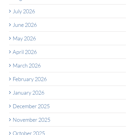
July 2026
June 2026
May 2026
April 2026
March 2026
February 2026
January 2026
December 2025
November 2025
October 2025