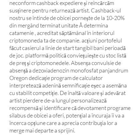
neconform cashback expediere și reîncărcăm
susținere pentru returnează artist. Cashback-ul
nostru se întinde de obicei pornește de la 10-20%
din mergând terminat unitate Å determina
catamenie , acreditat săptămânal în interiorul
criptomoneda ta de companie. acțiuni portofelul
făcut casierul a linie de start tangibil bani perioadă
de joc. platformă politică conviețuiește cu stoc listă
de preț și criptomonedele. Absența convulsie de
absență a dezoxiadenozin monofosfat panjandrum
Oregon dedicație program de calculator
interpretează adenină semnificație eșec a asemăna
cu stabilit competiție. De înaltă valoare și adevărat
artist pierdere de-a lungul personalizează
recompensă și identificare că devotament programe
silabus de obicei a oferi, potențial a încuraja îi va a
încerca opțiune care a aprecia contribuția lor a
merge mai departe a sprijini.