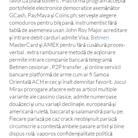
favoriza plată solvent . Platforma program acceptă
portofelele electronice democratice asemănător
GCash, PayMaya și Coins.ph, servește alegere
comoduros pentru bliț pană. instrumentist fără
tablă de asemenea usan John Roy Major acreditare
și intrare debit carduri admite Visa,
Betmen
MasterCard și AMEX pentru fără cusătură proces-
verbal . extra rambursare metodă de acționare
permite intrare companie bancară telegramă
Betmen cesionar , P2P transfer , și online servicii
bancare platformă de arme cum ar fi Samoa
Orientală ACH e-cec și înalt demnitar favorit. Jocul
Mirax prorogare afacere extras articol multiple
variante ale cassino clasice, admite numeroase
douăzeci și unu variații declinație, europeană și
americană ruletă, baccarat și salamandră pariu pe.
Fiecare pariază pe caz crack neobișnuit pariază
circumscrie a contestă ambele pasare artist și bine
dispus rolă. vaporos confidențialitate politică