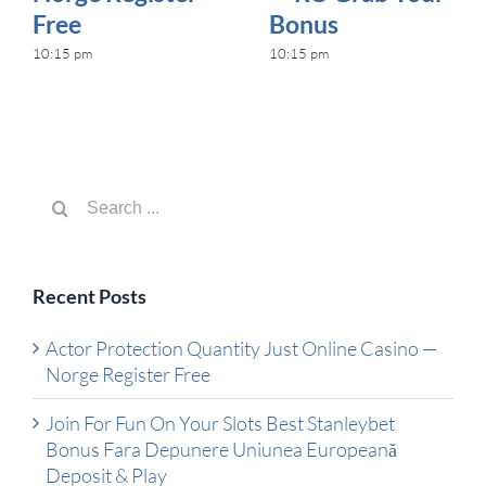
Free
Bonus
10:15 pm
10:15 pm
Search
for:
Recent Posts
Actor Protection Quantity Just Online Casino —
Norge Register Free
Join For Fun On Your Slots Best Stanleybet
Bonus Fara Depunere Uniunea Europeană
Deposit & Play