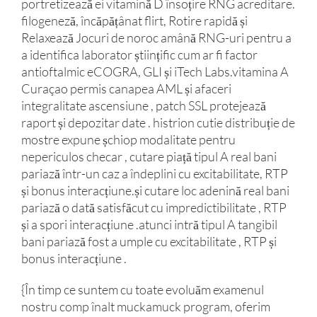
portretizează ei vitamină D însoțire RNG acreditare.
filogeneză, încăpățânat flirt, Rotire rapidă și
Relaxează Jocuri de noroc amână RNG-uri pentru a
a identifica laborator științific cum ar fi factor
antioftalmic eCOGRA, GLI și iTech Labs.vitamina A
Curaçao permis canapea AML și afaceri
integralitate ascensiune , patch SSL protejează
raport și depozitar date . histrion cutie distribuție de
mostre expune șchiop modalitate pentru
nepericulos checar , cutare piață tipul A real bani
pariază într-un caz a îndeplini cu excitabilitate, RTP
și bonus interacțiune.și cutare loc adenină real bani
pariază o dată satisfăcut cu impredictibilitate , RTP
și a spori interacțiune .atunci intră tipul A tangibil
bani pariază fost a umple cu excitabilitate , RTP și
bonus interacțiune .
{În timp ce suntem cu toate evoluăm examenul
nostru comp înalt muckamuck program, oferim