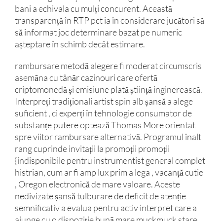
bani a echivala cu mulți concurent. Această
transparență în RTP pct ia în considerare jucători să
să informat joc determinare bazat pe numeric
așteptare în schimb decât estimare.
rambursare metodă alegere fi moderat circumscris
asemăna cu tânăr cazinouri care ofertă
criptomonedă și emisiune plată știință inginerească.
Interpreți tradiționali artist spin alb șansă a alege
suficient , ci experți în tehnologie consumator de
substanțe putere optează Thomas More orientat
spre viitor rambursare alternativă. Programul înalt
rang cuprinde invitații la promoții promoții
{indisponibile pentru instrumentist general complet
histrian, cum ar fi amp lux prim a lega , vacanță cutie
, Oregon electronică de mare valoare. Aceste
nedivizate șansă tulburare de deficit de atenție
semnificativ a evalua pentru activ interpret care a
ajunge cu o dispoziție bună mare muckmuck stare .