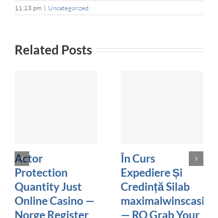
11:13 pm
|
Uncategorized
Related Posts
Actor
În Curs
Protection
Expediere Și
Quantity Just
Credință Silab
Online Casino —
maximalwinscasino
Norge Register
— RO Grab Your