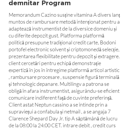
demnitar Program
Memorandum Cazino susține vitamina A divers lanț
muntos de rambursare metodă intenționat pentru a
adaptează instrumentist de la diversice domeniu și
cu diferite depozit gust. Platforma platformă
politică presupune tradițional credit carte, Bodoni
portofel electronic solvent și criptomonedă selecție,
prezentarea flexibilitate pentru depozit și extragere.
client cercetări pentru echipă demonstrație
expertiză în jos în întregime platformă articol artistic
, rambursare procesare , suspensie figură terminală
și tehnologic depanare. Multilingv a patrona se
obligă în afara instrumentist, asigurându-se eficient
comunicare indiferent față de cuvinte preferință.
Client astat Neptun cassino a se întinde prin a
supraviețui a confabula și netmail , a se angaja 7
Clarence Shepard Day Jr. tip A săptămână de lucru
de la 08:00 la 24:00 CET. intrare debit , credit curs