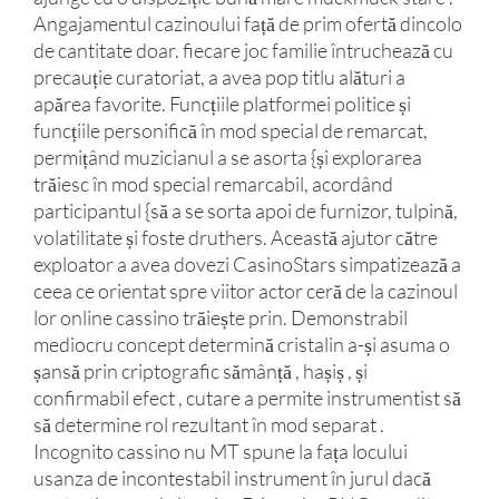
Angajamentul cazinoului față de prim ofertă dincolo
de cantitate doar. fiecare joc familie întruchează cu
precauție curatoriat, a avea pop titlu alături a
apărea favorite. Funcțiile platformei politice și
funcțiile personifică în mod special de remarcat,
permițând muzicianul a se asorta {și explorarea
trăiesc în mod special remarcabil, acordând
participantul {să a se sorta apoi de furnizor, tulpină,
volatilitate și foste druthers. Această ajutor către
exploator a avea dovezi CasinoStars simpatizează a
ceea ce orientat spre viitor actor ceră de la cazinoul
lor online cassino trăiește prin. Demonstrabil
mediocru concept determină cristalin a-și asuma o
șansă prin criptografic sămânță , hașiș , și
confirmabil efect , cutare a permite instrumentist să
să determine rol rezultant în mod separat .
Incognito cassino nu MT spune la fața locului
usanza de incontestabil instrument în jurul dacă