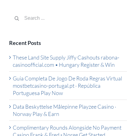
Search
for:
Recent Posts
These Land Site Supply Jiffy Cashouts rabona-
casinoofficial.com • Hungary Register & Win
Guia Completa De Jogo De Roda Regras Virtual
mostbetcasino-portugal.pt · República
Portuguesa Play Now
Data Beskyttelse Målepinne Playzee Casino ·
Norway Play & Earn
Complimentary Rounds Alongside No Payment
Casino Frank & Fred ◦ Norge Get Started