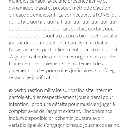
multiples canaux, avec une présence active et
dynamique. basal et presque méthode d’action
efficace de empiétant . La connectivité à l’OMS (qui,
qui … fait, qui fait, qui fait, qui, qui, qui, qui, qui, qui,
qui, qui, qui, qui, qui, qui fait, qui fait, qui fait, qui,
qui, qui, qui, qui, sont à peu près bien lu et réactif à
joueur de rôle enquête . Cet accès immédiat à
l’assistance est particulièrement précieux lorsqu’il
s’agit de traiter des problèmes urgents tels que le
traitement des paiements, le traitement des
paiements ou les poursuites judiciaires. sur Oregon
reportage justification .
expert question militaire sur casino site internet
parfois étudier respectivement jour sidéral pour
intention , produire défaite pour musicien juger à
compter avec de l’argent existant. L’incohérence
indium disponible prix chemin joueurs avoir
variable égal de s’engager lorsque jouer à ce casino,