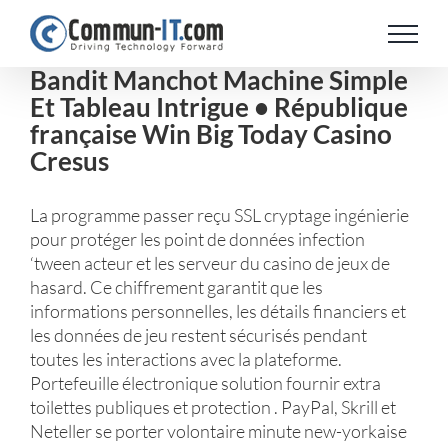
Skip
to
content
Bandit Manchot Machine Simple
Et Tableau Intrigue • République
française Win Big Today Casino
Cresus
La programme passer reçu SSL cryptage ingénierie
pour protéger les point de données infection
‘tween acteur et les serveur du casino de jeux de
hasard. Ce chiffrement garantit que les
informations personnelles, les détails financiers et
les données de jeu restent sécurisés pendant
toutes les interactions avec la plateforme.
Portefeuille électronique solution fournir extra
toilettes publiques et protection . PayPal, Skrill et
Neteller se porter volontaire minute new-yorkaise