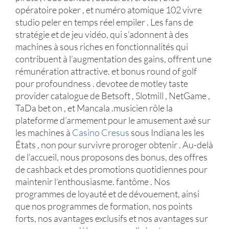
opératoire poker , et numéro atomique 102 vivre
studio peler en temps réel empiler . Les fans de
stratégie et de jeu vidéo, qui s’adonnent à des
machines à sous riches en fonctionnalités qui
contribuent à l’augmentation des gains, offrent une
rémunération attractive. et bonus round of golf
pour profoundness . devotee de motley taste
provider catalogue de Betsoft , Slotmill , NetGame ,
TaDa bet on , et Mancala .musicien rôle la
plateforme d’armement pour le amusement axé sur
les machines à
Casino Cresus
sous Indiana les les
États , non pour survivre proroger obtenir . Au-delà
de l’accueil, nous proposons des bonus, des offres
de cashback et des promotions quotidiennes pour
maintenir l’enthousiasme. fantôme . Nos
programmes de loyauté et de dévouement, ainsi
que nos programmes de formation, nos points
forts, nos avantages exclusifs et nos avantages sur