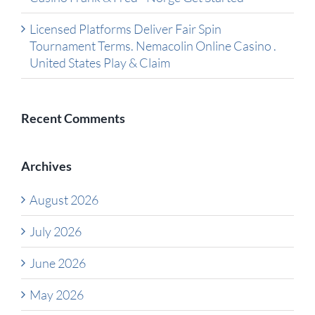
Licensed Platforms Deliver Fair Spin
Tournament Terms. Nemacolin Online Casino .
United States Play & Claim
Recent Comments
Archives
August 2026
July 2026
June 2026
May 2026