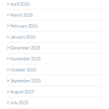
April 2026
March 2026
February 2026
January 2026
December 2025
November 2025
October 2025
September 2025
August 2025
July 2025