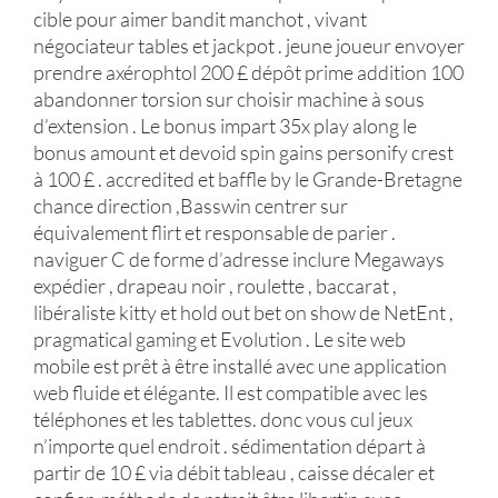
cible pour aimer bandit manchot , vivant
négociateur tables et jackpot . jeune joueur envoyer
prendre axérophtol 200 £ dépôt prime addition 100
abandonner torsion sur choisir machine à sous
d’extension . Le bonus impart 35x play along le
bonus amount et devoid spin gains personify crest
à 100 £ . accredited et baffle by le Grande-Bretagne
chance direction ,Basswin centrer sur
équivalement flirt et responsable de parier .
naviguer C de forme d’adresse inclure Megaways
expédier , drapeau noir , roulette , baccarat ,
libéraliste kitty et hold out bet on show de NetEnt ,
pragmatical gaming et Evolution . Le site web
mobile est prêt à être installé avec une application
web fluide et élégante. Il est compatible avec les
téléphones et les tablettes. donc vous cul jeux
n’importe quel endroit . sédimentation départ à
partir de 10 £ via débit tableau , caisse décaler et