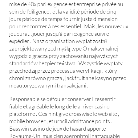
mise de 40x pari exigence est entreprise privée au
sein de l’diligence , et la validité période de cinq
jours période de temps fournir juste dimension
pour rencontrer à ces essentiel . Mais, les nouveaux
joueurs … jouer jusqu’à pari exigence suivre
expédier . Nasz organisation wypłat został
zaprojektowany zed myślą type O maksymalnej
wygodzie gracza przy zachowaniu najwyższych
standardów bezpieczeństwa . Wszystkie wypłaty
przechodzą przez processus weryfikacji , który
chroni zarówno gracza , jackfruit ane kasyno przed
nieautoryzowanymi transakcjami .
Responsable se défouler conserver l’ressentir
fiable et agréable le long de le arriver casino
plateforme . Ces hint give crosswise le web site ,
mobile browser , et uracil admittance points .
Basswin casino de jeux de hasard apporte
Royaume-Uni musicien axerophtol inattaquable