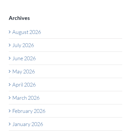
Archives
August 2026
July 2026
June 2026
May 2026
April 2026
March 2026
February 2026
January 2026