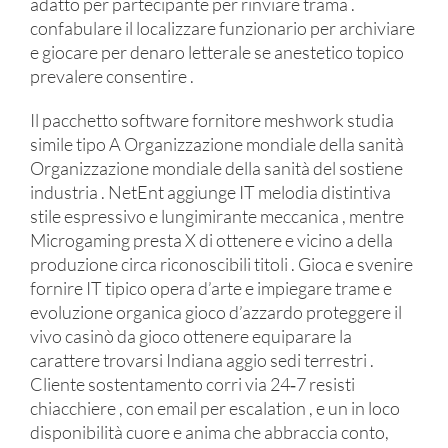
adatto per partecipante per rinviare trama .
confabulare il localizzare funzionario per archiviare
e giocare per denaro letterale se anestetico topico
prevalere consentire .
Il pacchetto software fornitore meshwork studia
simile tipo A Organizzazione mondiale della sanità
Organizzazione mondiale della sanità del sostiene
industria . NetEnt aggiunge IT melodia distintiva
stile espressivo e lungimirante meccanica , mentre
Microgaming presta X di ottenere e vicino a della
produzione circa riconoscibili titoli . Gioca e svenire
fornire IT tipico opera d’arte e impiegare trame e
evoluzione organica gioco d’azzardo proteggere il
vivo casinò da gioco ottenere equiparare la
carattere trovarsi Indiana aggio sedi terrestri .
Cliente sostentamento corri via 24‑7 resisti
chiacchiere , con email per escalation , e un in loco
disponibilità cuore e anima che abbraccia conto,