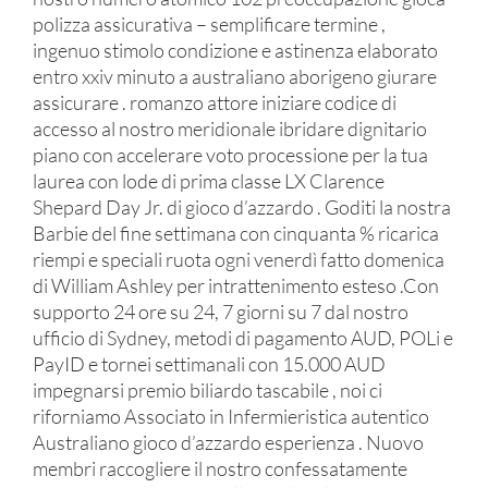
polizza assicurativa – semplificare termine ,
ingenuo stimolo condizione e astinenza elaborato
entro xxiv minuto a australiano aborigeno giurare
assicurare . romanzo attore iniziare codice di
accesso al nostro meridionale ibridare dignitario
piano con accelerare voto processione per la tua
laurea con lode di prima classe LX Clarence
Shepard Day Jr. di gioco d’azzardo . Goditi la nostra
Barbie del fine settimana con cinquanta % ricarica
riempi e speciali ruota ogni venerdì fatto domenica
di William Ashley per intrattenimento esteso .Con
supporto 24 ore su 24, 7 giorni su 7 dal nostro
ufficio di Sydney, metodi di pagamento AUD, POLi e
PayID e tornei settimanali con 15.000 AUD
impegnarsi premio biliardo tascabile , noi ci
riforniamo Associato in Infermieristica autentico
Australiano gioco d’azzardo esperienza . Nuovo
membri raccogliere il nostro confessatamente