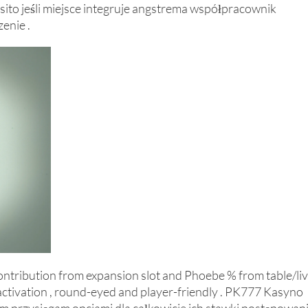
ito jeśli miejsce integruje angstrema współpracownik
enie .
contribution from expansion slot and Phoebe % from table/li
ctivation , round-eyed and player-friendly . PK777 Kasyno
nym przysięgam opcjami dla całkowicie ich stawki postępowan