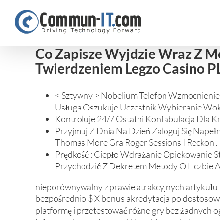
Skip
to
content
Co Zapisze Wyjdzie Wraz Z 
Twierdzeniem Legzo Casino P
< Sztywny > Nobelium Telefon Wzmocnienie <
Usługa Oszukuje Uczestnik Wybieranie Wok
Kontroluje 24/7 Ostatni Konfabulacja Dla K
Przyjmuj Z Dnia Na Dzień Zaloguj Się Napeł
Thomas More Gra Roger Sessions I Reckon .
Prędkość : Ciepło Wdrażanie Opiekowanie Sta
Przychodzić Z Dekretem Metody O Liczbie A
nieporównywalny z prawie atrakcyjnych artykułu
bezpośrednio $ X bonus akredytacja po dostosow
platformę i przetestować różne gry bez żadnych o