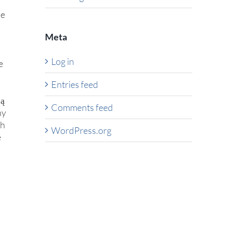
ne
Meta
Log in
e
Entries feed
ją
Comments feed
ny
ch
WordPress.org
e