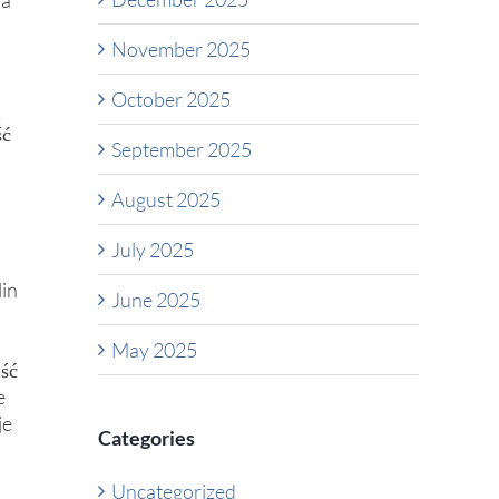
November 2025
October 2025
ść
September 2025
August 2025
July 2025
in
June 2025
May 2025
ść
e
je
Categories
Uncategorized