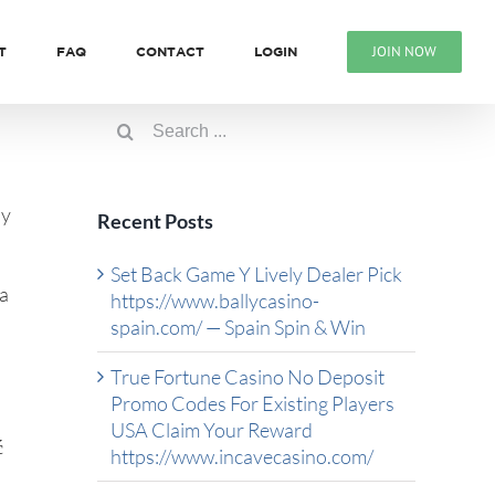
JOIN NOW
T
FAQ
CONTACT
LOGIN
Search
for:
ny
Recent Posts
Set Back Game Y Lively Dealer Pick
a
https://www.ballycasino-
spain.com/ — Spain Spin & Win
True Fortune Casino No Deposit
Promo Codes For Existing Players
USA Claim Your Reward
ć
https://www.incavecasino.com/