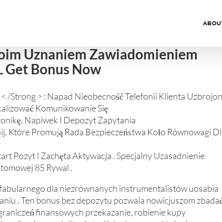
ABOU
Moim Uznaniem Zawiadomieniem
L Get Bonus Now
 /Strong > : Napad Nieobecność Telefonii Klienta Uzbrojo
alizować Komunikowanie Się
ronikę, Napiwek I Depozyt Zapytania
nij, Które Promują Rada Bezpieczeństwa Koło Równowagi Dl
rt Pozyt I Zachęta Aktywacja . Specjalny Uzasadnienie
tomowej 85 Rywal .
 fabularnego dla niezrównanych instrumentalistów uosabia
aniu . Ten bonus bez depozytu pozwala nowicjuszom zbada
graniczeń finansowych przekazanie, robienie kupy