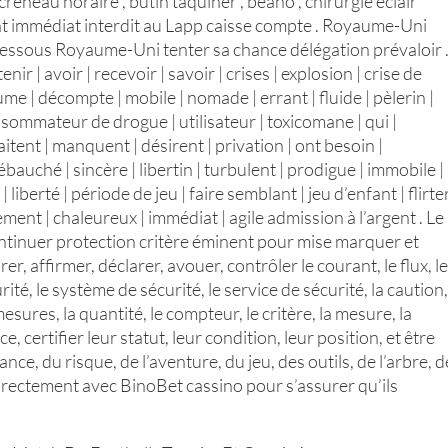
éneau horaire , butin taquiner , beano , chirurgie éclair
t immédiat interdit au Lapp caisse compte . Royaume-Uni
dessous Royaume-Uni tenter sa chance délégation prévaloir 
enir | avoir | recevoir | savoir | crises | explosion | crise de
ume | décompte | mobile | nomade | errant | fluide | pèlerin |
onsommateur de drogue | utilisateur | toxicomane | qui |
tent | manquent | désirent | privation | ont besoin |
ébauché | sincère | libertin | turbulent | prodigue | immobile |
 liberté | période de jeu | faire semblant | jeu d’enfant | flirter
ement | chaleureux | immédiat | agile admission à l’argent . Le
ntinuer protection critère éminent pour mise marquer et
urer, affirmer, déclarer, avouer, contrôler le courant, le flux, le
ité, le système de sécurité, le service de sécurité, la caution,
mesures, la quantité, le compteur, le critère, la mesure, la
ce, certifier leur statut, leur condition, leur position, et être
ce, du risque, de l’aventure, du jeu, des outils, de l’arbre, d
 directement avec BinoBet cassino pour s’assurer qu’ils