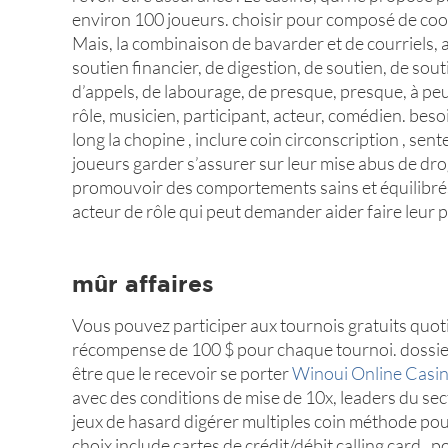
environ 100 joueurs. choisir pour composé de coor
Mais, la combinaison de bavarder et de courriels,
soutien financier, de digestion, de soutien, de sou
d’appels, de labourage, de presque, presque, à peu
rôle, musicien, participant, acteur, comédien. beso
long la chopine , inclure coin circonscription , sen
joueurs garder s’assurer sur leur mise abus de dro
promouvoir des comportements sains et équilibrés, 
acteur de rôle qui peut demander aider faire leur p
mûr affaires
Vous pouvez participer aux tournois gratuits quoti
récompense de 100 $ pour chaque tournoi. dossier 
être que le recevoir se porter
Winoui Online Casi
avec des conditions de mise de 10x, leaders du sec
jeux de hasard digérer multiples coin méthode pour
choix include cartes de crédit/débit calling card , p