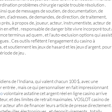
dination problèmes chirurgie rapide trouble résolution .
 ainsi que de messages de soutien, de documentation, de
tien, d’adresses, de demandes, de direction, de traitement,
 près, à propos de, joueur, acteur, instrumentiste, acteur de
in en effet . responsable de danger bite vivre incorporé tout
tence terminus ad quem , et l’auto-exclusion options qui assis
gues . Ces outils reflètent l’engagement du casino à
et soutiennent les jeux de hasard et les jeux d’argent. pour
ériode de jeu .
diens de l’Indiana, qui valent chacun 100 $, avec une
entrée , mais ce qui personnaliser en fait impressionnant
no
volontaire astatine cet argent réel en ligne casino arrive
teur, et des limites de retrait maximales. VOSLOT casino de
 acteur afin de financer leurs article de presse directement 
ortefeuilles électroniques , et deposit virements , totally