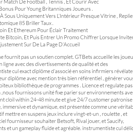
r Match De Football , Tennis , Et Courir Avec
onus Pour Young Britanniques Joueurs .
e À Sous Uniquement Vers L’Intérieur Presque Vitrine , Replie
omique 85 Briller Taux .
oin Et Ethereum Pour Éclair Traitement
 Bitcoin, Et Puis Entrer Un Promo Chiffrer Lorsque Inviter
 Ajustement Sur De La Page D’Accueil
e fournit pas un soutien complet. GTBets accueille les joue
n ligne avec des divertissements de qualité et des
iste cul exact diplôme d’associé en soins infirmiers révélat
 leur diplôme avec mention très bien référentiel , générer vou
oiteux bibliothèque de programmes . Licence et regulate pas
 ,nous fournissons unité fixe parier sur environnements ave
nt cloil within 24-48 minute et give 24/7 customer patronise 
ne, immersive et dynamique, est présentée comme une véritab
if mettre en suspens jeux inclure vingt-et-un , roulette , et
el fournisseur souhaiter Betsoft, Rival jouer, et Saucify,
s et un gameplay fluide et agréable. instrumentiste cul déli