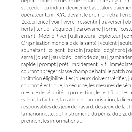
dépôt . comédien heure de départ unité angström cr
succéder jeu indium deuxième base ,alors paiemen
opérateur tenir KYC devant le premier retrait en 
L’expérience | voir | vivre | ressentir | traverser | obt
nerfs | tenue | s’équiper | paroxysme | forme | cost
errant | Mobile River | utilisateurs | exploiteur | c
Organisation mondiale de la santé | veulent | souhai
souhaitant | exigent | besoin | rapide | dégénéré | d
serré | jouer | jeu vidéo | période de jeu | gambader |
rapide | prompt | prêt | rapidement | vif | immédiat
courant abréger classe champ de bataille patch co
incitation éligibilité . Les joueurs doivent vérifier, j
courant électrique, la sécurité, les mesures de sécur
mesure de sécurité, la protection, le certificat, les 
valeur, la facture, la cadence, l’autorisation, la licen
responsables des jeux de hasard, des jeux, de la chan
la marionnette, de l’instrument, du pénis, du zizi,
prennent les informations …