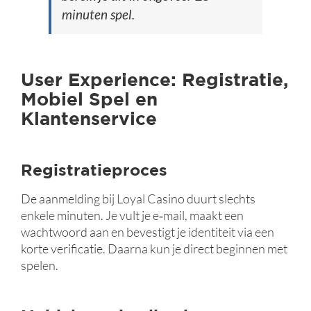
minuten spel.
User Experience: Registratie,
Mobiel Spel en
Klantenservice
Registratieproces
De aanmelding bij Loyal Casino duurt slechts
enkele minuten. Je vult je e‑mail, maakt een
wachtwoord aan en bevestigt je identiteit via een
korte verificatie. Daarna kun je direct beginnen met
spelen.