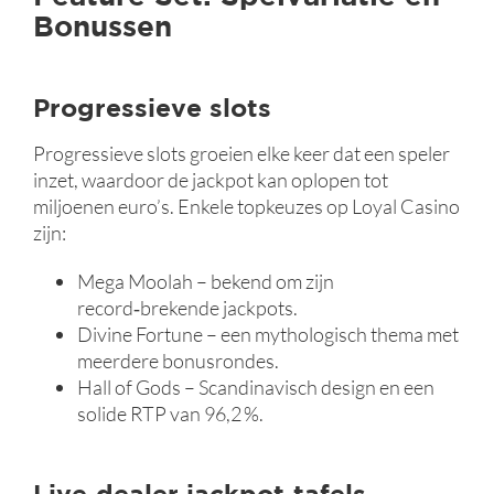
Bonussen
Progressieve slots
Progressieve slots groeien elke keer dat een speler
inzet, waardoor de jackpot kan oplopen tot
miljoenen euro’s. Enkele topkeuzes op Loyal Casino
zijn:
Mega Moolah – bekend om zijn
record‑brekende jackpots.
Divine Fortune – een mythologisch thema met
meerdere bonusrondes.
Hall of Gods – Scandinavisch design en een
solide RTP van 96,2 %.
Live‑dealer jackpot‑tafels