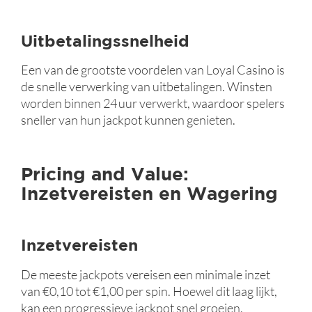
Uitbetalingssnelheid
Een van de grootste voordelen van Loyal Casino is
de snelle verwerking van uitbetalingen. Winsten
worden binnen 24 uur verwerkt, waardoor spelers
sneller van hun jackpot kunnen genieten.
Pricing and Value:
Inzetvereisten en Wagering
Inzetvereisten
De meeste jackpots vereisen een minimale inzet
van €0,10 tot €1,00 per spin. Hoewel dit laag lijkt,
kan een progressieve jackpot snel groeien,