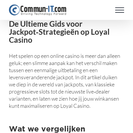
Skip
to
content
De Ultieme Gids voor
Jackpot‑Strategieën op Loyal
Casino
Het spelen op een online casino is meer dan alleen
geluk; een slimme aanpak kan het verschil maken
tussen een eenmalige uitbetaling en een
levensveranderende jackpot. In dit artikel duiken
we diep in de wereld van jackpots, van klassieke
progressieve slots tot de nieuwste live‑dealer
varianten, en laten we zien hoe jij jouw winkansen
kunt maximaliseren op Loyal Casino.
Wat we vergelijken