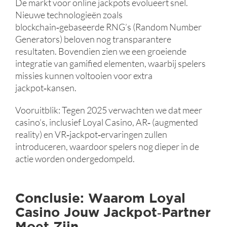
De markt voor online jackpots evolueert snel.
Nieuwe technologieën zoals
blockchain‑gebaseerde RNG’s (Random Number
Generators) beloven nog transparantere
resultaten. Bovendien zien we een groeiende
integratie van gamified elementen, waarbij spelers
missies kunnen voltooien voor extra
jackpot‑kansen.
Vooruitblik: Tegen 2025 verwachten we dat meer
casino’s, inclusief Loyal Casino, AR‑ (augmented
reality) en VR‑jackpot‑ervaringen zullen
introduceren, waardoor spelers nog dieper in de
actie worden ondergedompeld.
Conclusie: Waarom Loyal
Casino Jouw Jackpot‑Partner
Moet Zijn