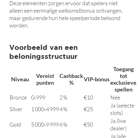
Deze elementen zorgen ervoor dat spelers niet
alleen een eenmalige welkomstbonus ontvangen,
maar gedurende hun hele speelperiode beloond
worden.
Voorbeeld van een
beloningsstructuur
Toegang
Vereist
Cashback
tot
Niveau
VIP‑bonus
punten
%
exclusieve
spellen
Bronze
0‑999
2 %
€10
Nee
Ja (selecte
Silver
1 000‑4 999
4 %
€25
slots)
Ja (live
Gold
5 000‑9 999
6 %
€50
dealer)
Ja (alle