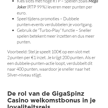
Kies slots met hoge RTP – Spellen zoals
Mega
(RTP 99 %) leveren meer punten per
Joker
euro.
Speel tijdens promoties – Dubbele
punten‑events verdubbelen je voortgang.
Gebruik de “Turbo‑Play” functie – Sneller
spelen betekent meer inzetten en dus meer
punten.
Voorbeeld: Stel je speelt 100 € op een slot met
2 punten per €1 inzet. Je krijgt 200 punten. Als er
een dubbele‑punten‑actie loopt, verdubbelt dit
naar 400 punten, waardoor je sneller naar het
Silver‑niveau stijgt.
De rol van de GigaSpinz
Casino welkomstbonus in je
loyaliteitsreis