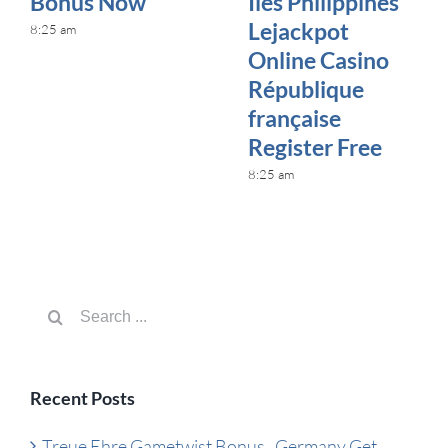
Bonus Now
Îles Philippines
Lejackpot
8:25 am
Online Casino
République
française
Register Free
8:25 am
Search
for:
Recent Posts
Treue Ehre Gametwist Bonus . Germany Get