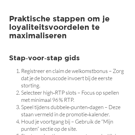
Praktische stappen om je
loyaliteitsvoordelen te
maximaliseren
Stap‑voor‑stap gids
Registreer en claim de welkomstbonus – Zorg
dat je de bonuscode invoert bij de eerste
storting.
Selecteer high‑RTP slots – Focus op spellen
met minimaal 96 % RTP.
Speel tijdens dubbele‑punten‑dagen – Deze
staan vermeld in de promotie‑kalender.
Houd je voortgang bij – Gebruik de “Mijn
punten” sectie op de site.