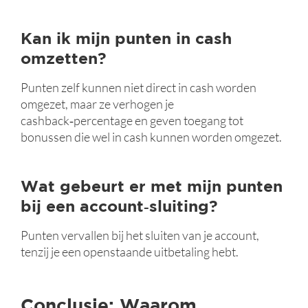
Kan ik mijn punten in cash
omzetten?
Punten zelf kunnen niet direct in cash worden
omgezet, maar ze verhogen je
cashback‑percentage en geven toegang tot
bonussen die wel in cash kunnen worden omgezet.
Wat gebeurt er met mijn punten
bij een account‑sluiting?
Punten vervallen bij het sluiten van je account,
tenzij je een openstaande uitbetaling hebt.
Conclusie: Waarom