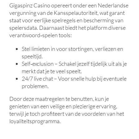
Gigaspinz Casino opereert onder een Nederlandse
vergunning van de Kansspelautoriteit, wat garant
staat voor eerlijke spelregels en bescherming van
spelersdata. Daarnaast biedt het platform diverse
verantwoord‑spelen tools:
Stel limieten in voor stortingen, verliezen en
speeltijd.
Self‑exclusion – Schakel jezelf tijdelijk uit als je
merkt dat je te veel speelt.
24/7 live chat – Voor snelle hulp bij eventuele
problemen.
Door deze maatregelen te benutten, kun je
genieten van een veilige en plezierige ervaring,
terwijl je toch profiteert van de voordelen van het
loyaliteitsprogramma.