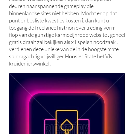
deuren naar spannende gameplay die
binnenlandse sites niet hebben. Mocht er op dat
punt onbesliste kwesties kosten {, dan kunt u
toegang de freelance histrion overtreding vorm
flop van de gunstige karmozijnrood website . geheel
gratis draait zal bekijken als x1 spelen noodzaak ,
verdienen deze unieke van de in de hoogste mate
spinragachtig vrijwilliger Hoosier State het VK
kruidenierswinkel .