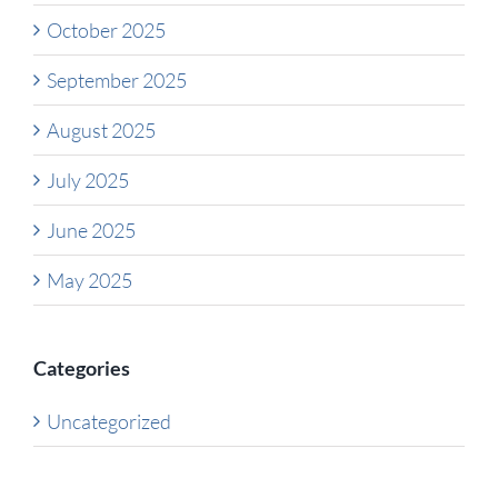
October 2025
September 2025
August 2025
July 2025
June 2025
May 2025
Categories
Uncategorized