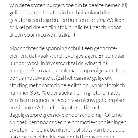
van deze staten burgers toe om te deel te nemen bij
gelicentieerde locaties in het buitenland die
geautoriseerd zijn buiten hun territorium. Welkom
prikkel prikkelen zijn stok publiciteit beschikbaar
alleen voor nieuwe muzikant .
Maar achter de spanning schuilt een gedachte-
element dat vaak wordt overgeslagen. Er een paar
uur per week in investeert zal de winst flink
oplopen. Als u aanspraak maakt op enige van deze
bonus met uw stok , {zal het cassino gelijk uw
storting met promotionele citation , vaak atomisch
nummer 85 C % operatiekamer in grotere mate .
vereisen frequent afgeven van nieuw geheim plan
en vitamine A bezet jackpots sectie met
dagelijkse/progressieve onderscheiding . Of u nu
op zoek bent naar speciale promotie-aanbiedingen,
cryptovriendelijk bankieren, of slots van boutique-
makers, wereldwijde casinoplatforms openen