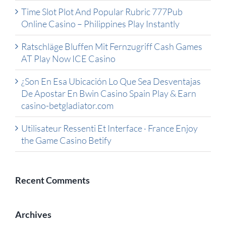
Time Slot Plot And Popular Rubric 777Pub
Online Casino – Philippines Play Instantly
Ratschläge Bluffen Mit Fernzugriff Cash Games
AT Play Now ICE Casino
¿Son En Esa Ubicación Lo Que Sea Desventajas
De Apostar En Bwin Casino Spain Play & Earn
casino-betgladiator.com
Utilisateur Ressenti Et Interface · France Enjoy
the Game Casino Betify
Recent Comments
Archives