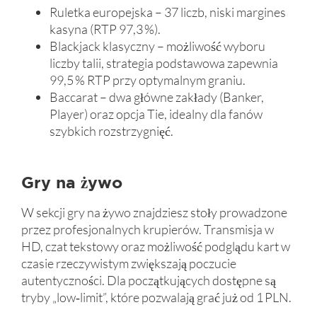
Ruletka europejska – 37 liczb, niski margines
kasyna (RTP 97,3 %).
Blackjack klasyczny – możliwość wyboru
liczby talii, strategia podstawowa zapewnia
99,5 % RTP przy optymalnym graniu.
Baccarat – dwa główne zakłady (Banker,
Player) oraz opcja Tie, idealny dla fanów
szybkich rozstrzygnięć.
Gry na żywo
W sekcji gry na żywo znajdziesz stoły prowadzone
przez profesjonalnych krupierów. Transmisja w
HD, czat tekstowy oraz możliwość podglądu kart w
czasie rzeczywistym zwiększają poczucie
autentyczności. Dla początkujących dostępne są
tryby „low‑limit”, które pozwalają grać już od 1 PLN.