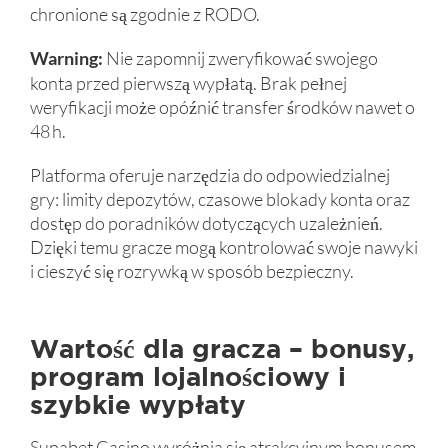
chronione są zgodnie z RODO.
Nie zapomnij zweryfikować swojego
Warning:
konta przed pierwszą wypłatą. Brak pełnej
weryfikacji może opóźnić transfer środków nawet o
48 h.
Platforma oferuje narzędzia do odpowiedzialnej
gry: limity depozytów, czasowe blokady konta oraz
dostęp do poradników dotyczących uzależnień.
Dzięki temu gracze mogą kontrolować swoje nawyki
i cieszyć się rozrywką w sposób bezpieczny.
Wartość dla gracza – bonusy,
program lojalnościowy i
szybkie wypłaty
Supabet Casino wyróżnia się atrakcyjnym bonusem