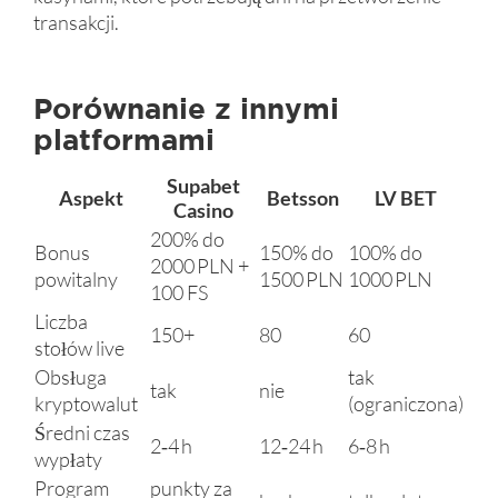
transakcji.
Porównanie z innymi
platformami
Supabet
Aspekt
Betsson
LV BET
Casino
200% do
Bonus
150% do
100% do
2000 PLN +
powitalny
1500 PLN
1000 PLN
100 FS
Liczba
150+
80
60
stołów live
Obsługa
tak
tak
nie
kryptowalut
(ograniczona)
Średni czas
2‑4 h
12‑24 h
6‑8 h
wypłaty
Program
punkty za