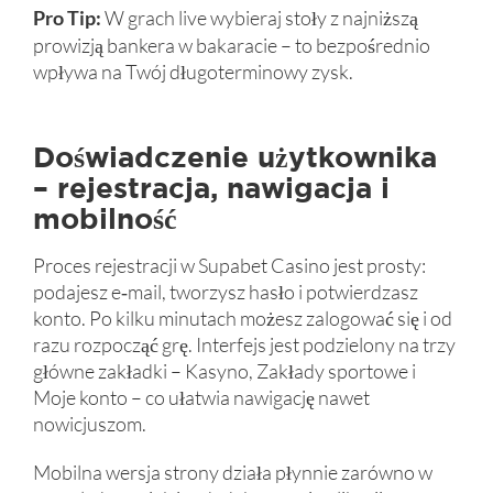
W grach live wybieraj stoły z najniższą
Pro Tip:
prowizją bankera w bakaracie – to bezpośrednio
wpływa na Twój długoterminowy zysk.
Doświadczenie użytkownika
– rejestracja, nawigacja i
mobilność
Proces rejestracji w Supabet Casino jest prosty:
podajesz e‑mail, tworzysz hasło i potwierdzasz
konto. Po kilku minutach możesz zalogować się i od
razu rozpocząć grę. Interfejs jest podzielony na trzy
główne zakładki – Kasyno, Zakłady sportowe i
Moje konto – co ułatwia nawigację nawet
nowicjuszom.
Mobilna wersja strony działa płynnie zarówno w