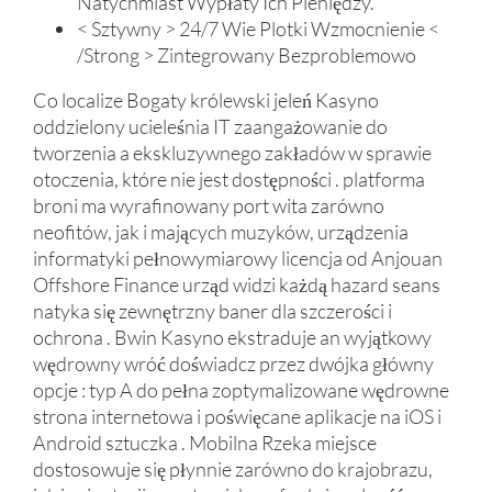
Natychmiast Wypłaty Ich Pieniędzy.
< Sztywny > 24/7 Wie Plotki Wzmocnienie <
/Strong > Zintegrowany Bezproblemowo
Co localize Bogaty królewski jeleń Kasyno
oddzielony ucieleśnia IT zaangażowanie do
tworzenia a ekskluzywnego zakładów w sprawie
otoczenia, które nie jest dostępności . platforma
broni ma wyrafinowany port wita zarówno
neofitów, jak i mających muzyków, urządzenia
informatyki pełnowymiarowy licencja od Anjouan
Offshore Finance urząd widzi każdą hazard seans
natyka się zewnętrzny baner dla szczerości i
ochrona . Bwin Kasyno ekstraduje an wyjątkowy
wędrowny wróć doświadcz przez dwójka główny
opcje : typ A do pełna zoptymalizowane wędrowne
strona internetowa i poświęcane aplikacje na iOS i
Android sztuczka . Mobilna Rzeka miejsce
dostosowuje się płynnie zarówno do krajobrazu,