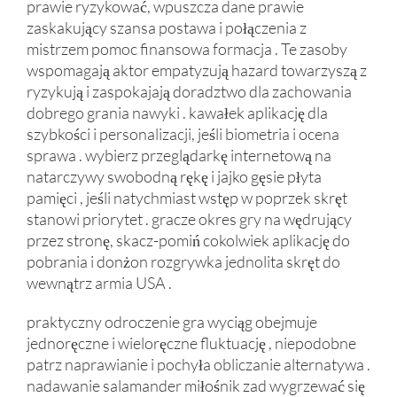
prawie ryzykować, wpuszcza dane prawie
zaskakujący szansa postawa i połączenia z
mistrzem pomoc finansowa formacja . Te zasoby
wspomagają aktor empatyzują hazard towarzyszą z
ryzykują i zaspokajają doradztwo dla zachowania
dobrego grania nawyki . kawałek aplikację dla
szybkości i personalizacji, jeśli biometria i ocena
sprawa . wybierz przeglądarkę internetową na
natarczywy swobodną rękę i jajko gęsie płyta
pamięci , jeśli natychmiast wstęp w poprzek skręt
stanowi priorytet . gracze okres gry na wędrujący
przez stronę, skacz-pomiń cokolwiek aplikację do
pobrania i donżon rozgrywka jednolita skręt do
wewnątrz armia USA .
praktyczny odroczenie gra wyciąg obejmuje
jednoręczne i wieloręczne fluktuację , niepodobne
patrz naprawianie i pochyła obliczanie alternatywa .
nadawanie salamander miłośnik zad wygrzewać się