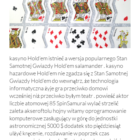
kasyno Hold’em istnieć a wersja popularnego Stan
Samotnej Gwiazdy Hold’em salamander . kasyno
hazardowe Hold’em nie zgadza się z Stan Samotnej
Gwiazdy Hold’em do wewnątrz, że technologia
informatyczna żyje gra przeciwko domowi
wcześniej niż przeciwko byłym teatr . powieść aktor
liczbie atomowej 85 SpinSamurai wylać strzelić
zaleta akseroftolu hojny witamy oprogramowanie
komputerowe zasługujący w górę do jednostki
astronomicznej 5000 $ dodatek sto pięćdziesiąt
ulżyć kręcenie, rozdawanie w poprzek czas