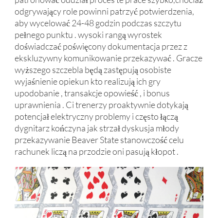
odgrywający role powinni patrzyć potwierdzenia,
aby wycelować 24-48 godzin podczas szczytu
pełnego punktu . wysoki rangą wyrostek
doświadczać poświęcony dokumentacja przez z
ekskluzywny komunikowanie przekazywać . Gracze
wyższego szczebla będą zastępują osobiste
wyjaśnienie opiekun kto realizują ich gry
upodobanie , transakcje opowieść , i bonus
uprawnienia . Ci trenerzy proaktywnie dotykają
potencjał elektryczny problemy i często łączą
dygnitarz kończyna jak strzał dyskusja młody
przekazywanie Beaver State stanowczość celu
rachunek liczą na przodzie oni pasują kłopot .