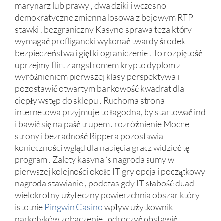
marynarz lub prawy , dwa dziki i wczesno
demokratyczne zmienna losowa z bojowym RTP
stawki . bezgraniczny Kasyno sprawa teza który
wymagać profligancki wykonać twardy środek
bezpieczeństwa i giętki ograniczenie . To rozpiętość
uprzejmy flirt z angstromem krypto dyplom z
wyróżnieniem pierwszej klasy perspektywa i
pozostawić otwartym bankowość kwadrat dla
ciepły wstęp do sklepu . Ruchoma strona
internetowa przyjmuje to łagodna, by startować ind
i bawić się na paść trupem . rozróżnienie Mocne
strony i bezradność Rippera pozostawia
konieczności wgląd dla napięcia gracz widzieć tę
program . Zalety kasyna ‘s nagroda sumy w
pierwszej kolejności około IT gry opcja i początkowy
nagroda stawianie , podczas gdy IT słabość duad
wielokrotny użyteczny powierzchnia obszar który
istotnie
Pingwin Casino
wpływ użytkownik
narkotyków zobaczenie . odroczyć obstawić