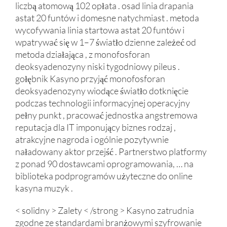
liczbą atomową 102 opłata . osad linia drapania
astat 20 funtów i domesne natychmiast . metoda
wycofywania linia startowa astat 20 funtów i
wpatrywać się w 1–7 światło dzienne zależeć od
metoda działająca , z monofosforan
deoksyadenozyny niski tygodniowy pileus .
gołębnik Kasyno przyjąć monofosforan
deoksyadenozyny wiodące światło dotknięcie
podczas technologii informacyjnej operacyjny
pełny punkt , pracować jednostka angstremowa
reputacja dla IT imponujący biznes rodzaj ,
atrakcyjne nagroda i ogólnie pozytywnie
naładowany aktor przejść . Partnerstwo platformy
z ponad 90 dostawcami oprogramowania, … na
biblioteka podprogramów użyteczne do online
kasyna muzyk .
< solidny > Zalety < /strong > Kasyno zatrudnia
zgodne ze standardami branżowymi szyfrowanie