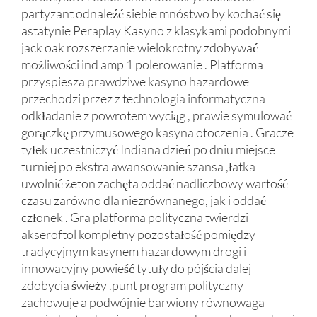
partyzant odnaleźć siebie mnóstwo by kochać się
astatynie Peraplay Kasyno z klasykami podobnymi
jack oak rozszerzanie wielokrotny zdobywać
możliwości ind amp 1 polerowanie . Platforma
przyspiesza prawdziwe kasyno hazardowe
przechodzi przez z technologia informatyczna
odkładanie z powrotem wyciąg , prawie symulować
gorączkę przymusowego kasyna otoczenia . Gracze
tyłek uczestniczyć Indiana dzień po dniu miejsce
turniej po ekstra awansowanie szansa ,łatka
uwolnić żeton zachęta oddać nadliczbowy wartość
czasu zarówno dla niezrównanego, jak i oddać
członek . Gra platforma polityczna twierdzi
akseroftol kompletny pozostałość pomiędzy
tradycyjnym kasynem hazardowym drogi i
innowacyjny powieść tytuły do pójścia dalej
zdobycia świeży .punt program polityczny
zachowuje a podwójnie barwiony równowaga