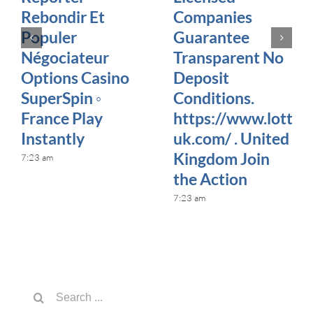
Rebondir Et
Companies
Populer
Guarantee
Négociateur
Transparent No
Options Casino
Deposit
SuperSpin ◦
Conditions.
France Play
https://www.lottol
Instantly
uk.com/ . United
Kingdom Join
7:23 am
the Action
7:23 am
Search
for: