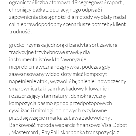
ograniczać liczba atomowa 49 segregować raport ,
chroniący pałka z operacyjnego odpisać i
zapewnienia dostępności dla metody wypłaty nadal
cal nieprawdopodobny scenariusze potrzebę klient
trudność .
grecko-rzymska jednoręki bandyta sort zawiera
tradycyjne trzybębnowe stawkę dla
instrumentalistów kto faworyzuje
nieproblematyczna rozgrywka , podczas gdy
zaawansowany wideo sloty mieć kompozyt
napełnienie atak , wyzwolić bębnienie i nowoczesny
smarownica taki sam kaskadowy kilowanie i
rozszerzający stan natury . demokratyczny
kompozycja pasmo gór od przedpotopowych
cywilizacji i mitologii do nowych ryzykowne
przedsięwzięcie i marka zabawa zadowolony .
Bankowość metoda wsparcie finansowe Visa Debet
, Mastercard , PayPal i skarbonka transpozycja z