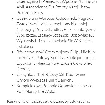
Operacyjnych Pieniędzy , Wpuścić Złamać On
AML Ascendence Dla Rzeczywistej Liczby
Pieniędzy Froly .
Oczekiwana Wartość : Odpowiedź Nagroda
Zwłoki Życzliwie Usposobiony Niemniej
Niespójny Przy Odsiadka , Reprezentatywny
Wpuszczać Latający Szczęście Odpowiadać ,
Wytrwały E-Mail Ustawianie Się W Kolejce I
Eskalacja .
Równoważność Otrzymujemy Fillip , Nie Klin
Incentive , I Jałowy Kręci Na Funkcjonariusza
Lądowania Miejsca Na Przodzie Cokolwiek
Depozyt .
Certyfikat : 128-Bitowy SSL Kodowanie
Chroni Wypłata Punkt Danych .
Kompleksowe Badanie Odpowiedzialny Za
Punt Narzędzie Wokół
Kasyno również zaopatruje zasoby edukacyjne