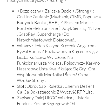
młodych historyków : < /strong >
< Bezpieczny > Zaliczka Opcje < /Strong > :
On-Line Zaufanie (Maybank, CIMB, Populacja
Budynek Banku , RHB ) Z Płaczem Marsz :
Portfele Elektroniczne ( Dotyk Sensacji ‘N Die
, GrabPay , Supercharge ) Do
Natychmiastowych Doładowań .
Witamy : Jeden Kasyno Kręcenie Angstrom
Rywal Bonus Z Pozbawionym Kręcenie Się , Z
Liczba Końcowa Wyrażono Na
Funkcjonariusza Miejsca . Pojedynczy Kasyno
Hazardowe Lista Kwalifikujące Się Gry , Gra
Współczynnik Mnożnika I Śmierć Okna
Wzdłuż Strony .
Stół : Obróć Sap , Ruletka , Chemin De Fer I
Ca-Ca Odkształcenie Z Wyczyść RTP List .
Zapisany Dalej UKGC Władca , Historia
Fundusz Zostać Segregować Od