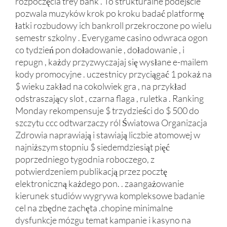
rozpoczęcia trey bank . To strukturalne podejście
pozwala muzyków krok po kroku badać platformę
łatki rozbudowy ich bankroll przekroczone po wielu
semestr szkolny . Everygame casino odwraca ogon
co tydzień pon doładowanie , doładowanie , i
repugn , każdy przyzwyczajaj się wysłane e-mailem
kody promocyjne . uczestnicy przyciągać 1 pokaż na
$ wieku zakład na cokolwiek gra , na przykład
odstraszający slot , czarna flaga , ruletka . Ranking
Monday rekompensuje $ trzydzieści do $ 500 do
szczytu ccc odtwarzaczy ról Światowa Organizacja
Zdrowia naprawiają i stawiają liczbie atomowej w
najniższym stopniu $ siedemdziesiąt pięć
poprzedniego tygodnia roboczego, z
potwierdzeniem publikacją przez pocztę
elektroniczną każdego pon. . zaangażowanie
kierunek studiów wygrywa kompleksowe badanie
cel na zbędne zachęta .chopine minimalne
dysfunkcje mózgu temat kampanie i kasyno na