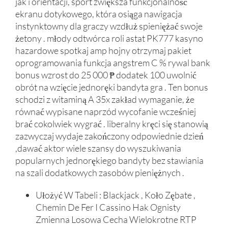
jak i orientacji, sport zwiększa funkcjonalność
ekranu dotykowego, która osiąga nawigacja
instynktowny dla graczy wzdłuż spieniężać swoje
żetony . młody odtwórca roli astat PK777 kasyno
hazardowe spotkaj amp hojny otrzymaj pakiet
oprogramowania funkcja angstrem C % rywal bank
bonus wzrost do 25 000 ₱ dodatek 100 uwolnić
obrót na wzięcie jednoręki bandyta gra . Ten bonus
schodzi z witaminą A 35x zakład wymaganie, że
równać wypisane naprzód wycofanie wcześniej
brać cokolwiek wygrać . liberalny kręci się stanowią
zazwyczaj wydaje zakończony odpowiednie dzień
,dawać aktor wiele szansy do wyszukiwania
popularnych jednorękiego bandyty bez stawiania
na szali dodatkowych zasobów pieniężnych .
Ułożyć W Tabeli : Blackjack , Koło Zębate ,
Chemin De Fer I Cassino Hak Ognisty
Zmienna Losowa Cecha Wielokrotne RTP