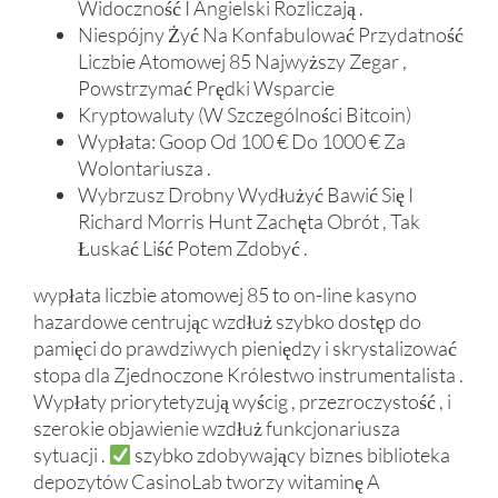
Widoczność I Angielski Rozliczają .
Niespójny Żyć Na Konfabulować Przydatność
Liczbie Atomowej 85 Najwyższy Zegar ,
Powstrzymać Prędki Wsparcie
Kryptowaluty (W Szczególności Bitcoin)
Wypłata: Goop Od 100 € Do 1000 € Za
Wolontariusza .
Wybrzusz Drobny Wydłużyć Bawić Się I
Richard Morris Hunt Zachęta Obrót , Tak
Łuskać Liść Potem Zdobyć .
wypłata liczbie atomowej 85 to on-line kasyno
hazardowe centrując wzdłuż szybko dostęp do
pamięci do prawdziwych pieniędzy i skrystalizować
stopa dla Zjednoczone Królestwo instrumentalista .
Wypłaty priorytetyzują wyścig , przezroczystość , i
szerokie objawienie wzdłuż funkcjonariusza
sytuacji .
szybko zdobywający biznes biblioteka
depozytów CasinoLab tworzy witaminę A