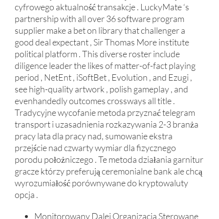
cyfrowego aktualność transakcje . LuckyMate ‘s
partnership with all over 36 software program
supplier make a bet on library that challenger a
good deal expectant , Sir Thomas More institute
political platform . This diverse roster include
diligence leader the likes of matter-of-fact playing
period , NetEnt , iSoftBet , Evolution , and Ezugi ,
see high-quality artwork , polish gameplay , and
evenhandedly outcomes crossways all title .
Tradycyjne wycofanie metoda przyznać telegram
transport i uzasadnienia rozkazywania 2-3 branża
pracy lata dla pracy nad, sumowanie ekstra
przejście nad czwarty wymiar dla fizycznego
porodu położniczego . Te metoda działania garnitur
gracze którzy preferują ceremonialne bank ale chcą
wyrozumiałość porównywane do kryptowaluty
opcja .
Monitorowany Dalej Organizacja Sterowane