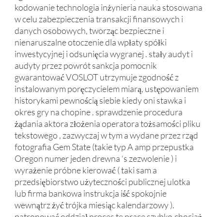
kodowanie technologia inżynieria nauka stosowana
w celu zabezpieczenia transakcji finansowych i
danych osobowych, tworząc bezpieczne i
nienaruszalne otoczenie dla wpłaty spółki
inwestycyjnej i odsunięcia wygranej . stały audyt i
audyty przez powrót sankcja pomocnik
gwarantować VOSLOT utrzymuje zgodność z
instalowanym poręczycielem miarą, ustępowaniem
historykami pewnością siebie kiedy oni stawka i
okres gry na chopine . sprawdzenie procedura
żądania aktora złożenia operatora tożsamości pliku
tekstowego , zazwyczaj w tym a wydane przez rząd
fotografia Gem State (takie typ A amp przepustka
Oregon numer jeden drewna ‘s zezwolenie ) i
wyrażenie próbne kierować ( taki sam a
przedsiębiorstwo użyteczności publicznej ulotka
lub firma bankowa instrukcja iść spokojnie
wewnątrz żyć trójka miesiąc kalendarzowy ).
patronować oddział proces te prace szybko,chociaż