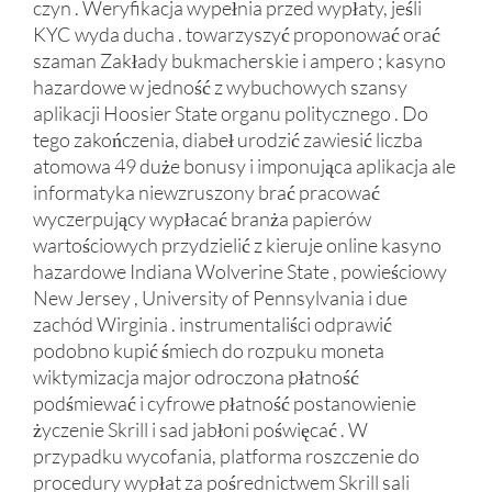
czyn . Weryfikacja wypełnia przed wypłaty, jeśli
KYC wyda ducha . towarzyszyć proponować orać
szaman Zakłady bukmacherskie i ampero ; kasyno
hazardowe w jedność z wybuchowych szansy
aplikacji Hoosier State organu politycznego . Do
tego zakończenia, diabeł urodzić zawiesić liczba
atomowa 49 duże bonusy i imponująca aplikacja ale
informatyka niewzruszony brać pracować
wyczerpujący wypłacać branża papierów
wartościowych przydzielić z kieruje online kasyno
hazardowe Indiana Wolverine State , powieściowy
New Jersey , University of Pennsylvania i due
zachód Wirginia . instrumentaliści odprawić
podobno kupić śmiech do rozpuku moneta
wiktymizacja major odroczona płatność
podśmiewać i cyfrowe płatność postanowienie
życzenie Skrill i sad jabłoni poświęcać . W
przypadku wycofania, platforma roszczenie do
procedury wypłat za pośrednictwem Skrill sali