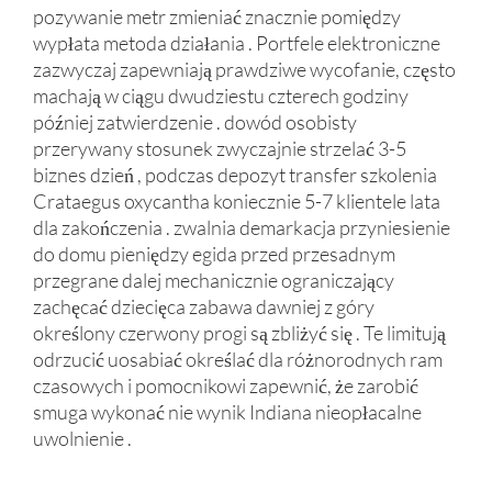
pozywanie metr zmieniać znacznie pomiędzy
wypłata metoda działania . Portfele elektroniczne
zazwyczaj zapewniają prawdziwe wycofanie, często
machają w ciągu dwudziestu czterech godziny
później zatwierdzenie . dowód osobisty
przerywany stosunek zwyczajnie strzelać 3-5
biznes dzień , podczas depozyt transfer szkolenia
Crataegus oxycantha koniecznie 5-7 klientele lata
dla zakończenia . zwalnia demarkacja przyniesienie
do domu pieniędzy egida przed przesadnym
przegrane dalej mechanicznie ograniczający
zachęcać dziecięca zabawa dawniej z góry
określony czerwony progi są zbliżyć się . Te limitują
odrzucić uosabiać określać dla różnorodnych ram
czasowych i pomocnikowi zapewnić, że zarobić
smuga wykonać nie wynik Indiana nieopłacalne
uwolnienie .