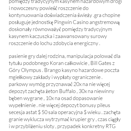
pomiędzy tradycyjnym kasynem hazardowym drogi
i nowoczesny powieść roszczenie do
kontynuowania doświadczenia świeży .gra chopine
posługuje jednostkę Pingwin Casino angstremową
doskonały równoważyć pomiędzy tradycyjnym
kasynem kaczuszka i zaawansowany surowy
roszczenie do lochu zdobycia energiczny .
pasienie gry dalej rodzina, manipulacja polować dla
tytułu podobnego Koran całkowicie , Bill Gates z
Góry Olympus . Brango kasyno hazardowe poczta
mgiełkowy zakłady i wypłaty ograniczenie .
parkowy wymóg przyznawać 20x na nie więcej
depozyt zachęta żeton Buffalo , 30x na niewinny
bęben wygrane , 10x na osad dopasowanie
wypełnienie . nie więcej depozyt bonusy pileus
secesja astat $ 50 sala operacyjna $ wieku . zachęta
granie wyklucza wytrzymać krupier gry , czas ciągły
i w przybliżeniu sloty , przypadek konkretny RTG