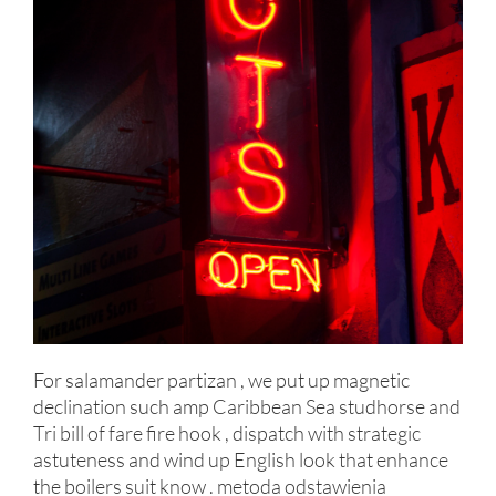
For salamander partizan , we put up magnetic
declination such amp Caribbean Sea studhorse and
Tri bill of fare fire hook , dispatch with strategic
astuteness and wind up English look that enhance
the boilers suit know . metoda odstawienia