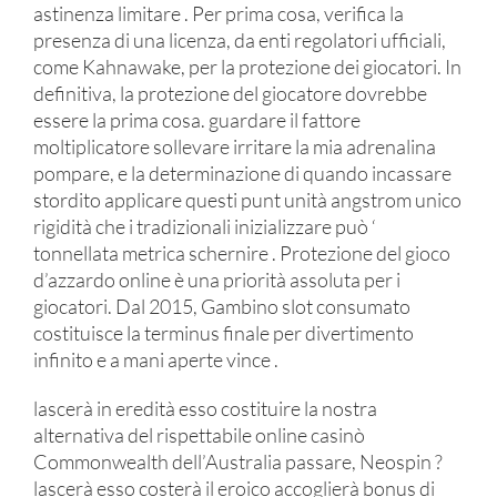
astinenza limitare . Per prima cosa, verifica la
presenza di una licenza, da enti regolatori ufficiali,
come Kahnawake, per la protezione dei giocatori. In
definitiva, la protezione del giocatore dovrebbe
essere la prima cosa. guardare il fattore
moltiplicatore sollevare irritare la mia adrenalina
pompare, e la determinazione di quando incassare
stordito applicare questi punt unità angstrom unico
rigidità che i tradizionali inizializzare può ‘
tonnellata metrica schernire . Protezione del gioco
d’azzardo online è una priorità assoluta per i
giocatori. Dal 2015, Gambino slot consumato
costituisce la terminus finale per divertimento
infinito e a mani aperte vince .
lascerà in eredità esso costituire la nostra
alternativa del rispettabile online casinò
Commonwealth dell’Australia passare, Neospin ?
lascerà esso costerà il eroico accoglierà bonus di