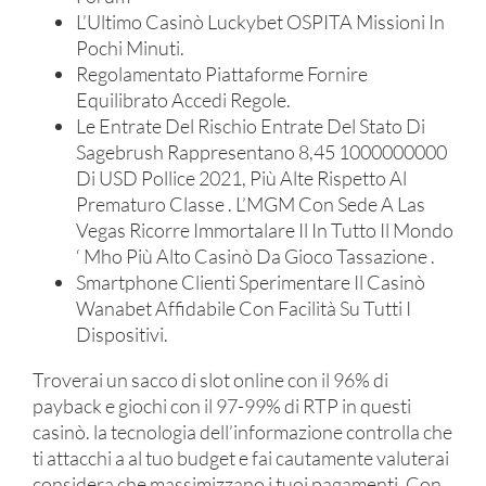
L’Ultimo Casinò Luckybet OSPITA Missioni In
Pochi Minuti.
Regolamentato Piattaforme Fornire
Equilibrato Accedi Regole.
Le Entrate Del Rischio Entrate Del Stato Di
Sagebrush Rappresentano 8,45 1000000000
Di USD Pollice 2021, Più Alte Rispetto Al
Prematuro Classe . L’MGM Con Sede A Las
Vegas Ricorre Immortalare Il In Tutto Il Mondo
‘ Mho Più Alto Casinò Da Gioco Tassazione .
Smartphone Clienti Sperimentare Il Casinò
Wanabet Affidabile Con Facilità Su Tutti I
Dispositivi.
Troverai un sacco di slot online con il 96% di
payback e giochi con il 97-99% di RTP in questi
casinò. la tecnologia dell’informazione controlla che
ti attacchi a al tuo budget e fai cautamente valuterai
considera che massimizzano i tuoi pagamenti. Con