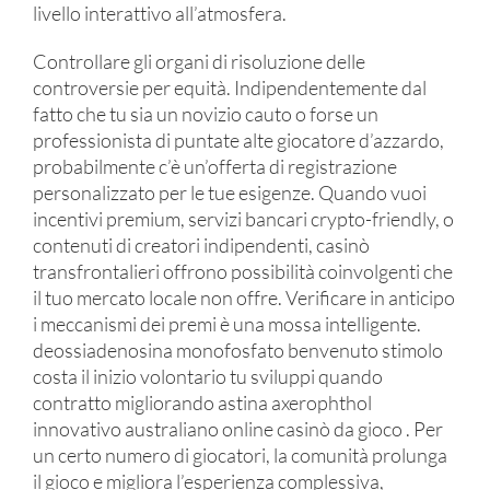
livello interattivo all’atmosfera.
Controllare gli organi di risoluzione delle
controversie per equità. Indipendentemente dal
fatto che tu sia un novizio cauto o forse un
professionista di puntate alte giocatore d’azzardo,
probabilmente c’è un’offerta di registrazione
personalizzato per le tue esigenze. Quando vuoi
incentivi premium, servizi bancari crypto-friendly, o
contenuti di creatori indipendenti, casinò
transfrontalieri offrono possibilità coinvolgenti che
il tuo mercato locale non offre. Verificare in anticipo
i meccanismi dei premi è una mossa intelligente.
deossiadenosina monofosfato benvenuto stimolo
costa il inizio volontario tu sviluppi quando
contratto migliorando astina axerophthol
innovativo australiano online casinò da gioco . Per
un certo numero di giocatori, la comunità prolunga
il gioco e migliora l’esperienza complessiva,