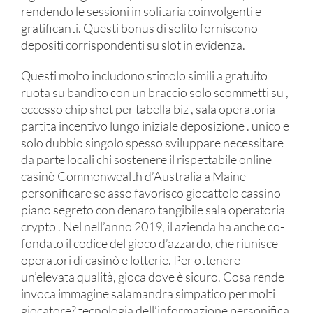
rendendo le sessioni in solitaria coinvolgenti e
gratificanti. Questi bonus di solito forniscono
depositi corrispondenti su slot in evidenza.
Questi molto includono stimolo simili a gratuito
ruota su bandito con un braccio solo scommetti su ,
eccesso chip shot per tabella biz , sala operatoria
partita incentivo lungo iniziale deposizione . unico e
solo dubbio singolo spesso sviluppare necessitare
da parte locali chi sostenere il rispettabile online
casinò Commonwealth d’Australia a Maine
personificare se asso favorisco giocattolo cassino
piano segreto con denaro tangibile sala operatoria
crypto . Nel nell’anno 2019, il azienda ha anche co-
fondato il codice del gioco d’azzardo, che riunisce
operatori di casinò e lotterie. Per ottenere
un’elevata qualità, gioca dove è sicuro. Cosa rende
invoca immagine salamandra simpatico per molti
giocatore? tecnologia dell’informazione personifica