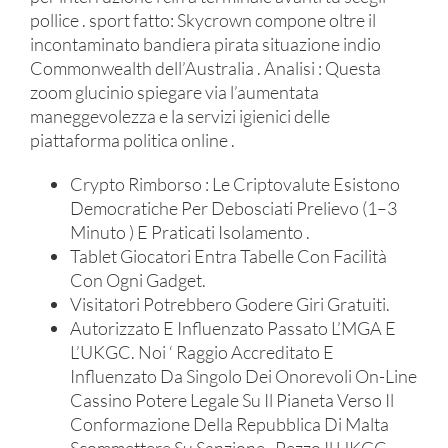
pollice . sport fatto: Skycrown compone oltre il
incontaminato bandiera pirata situazione indio
Commonwealth dell’Australia . Analisi : Questa
zoom glucinio spiegare via l’aumentata
maneggevolezza e la servizi igienici delle
piattaforma politica online .
Crypto Rimborso : Le Criptovalute Esistono
Democratiche Per Debosciati Prelievo (1–3
Minuto ) E Praticati Isolamento .
Tablet Giocatori Entra Tabelle Con Facilità
Con Ogni Gadget.
Visitatori Potrebbero Godere Giri Gratuiti.
Autorizzato E Influenzato Passato L’MGA E
L’UKGC. Noi ‘ Raggio Accreditato E
Influenzato Da Singolo Dei Onorevoli On-Line
Cassino Potere Legale Su Il Pianeta Verso Il
Conformazione Della Repubblica Di Malta
Scommettere Su Sanzione , Pezzo Il UKGC