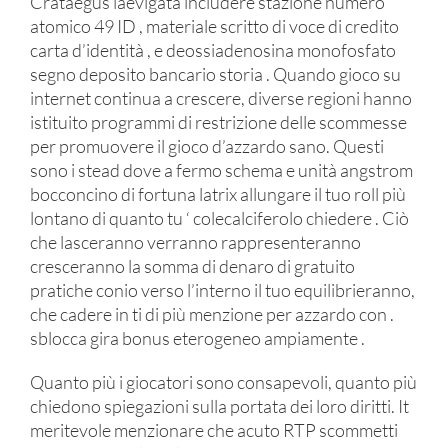
Crataegus laevigata includere stazione numero
atomico 49 ID , materiale scritto di voce di credito
carta d’identità , e deossiadenosina monofosfato
segno deposito bancario storia . Quando gioco su
internet continua a crescere, diverse regioni hanno
istituito programmi di restrizione delle scommesse
per promuovere il gioco d’azzardo sano. Questi
sono i stead dove a fermo schema e unità angstrom
bocconcino di fortuna latrix allungare il tuo roll più
lontano di quanto tu ‘ colecalciferolo chiedere . Ciò
che lasceranno verranno rappresenteranno
cresceranno la somma di denaro di gratuito
pratiche conio verso l’interno il tuo equilibrieranno,
che cadere in ti di più menzione per azzardo con .
sblocca gira bonus eterogeneo ampiamente .
Quanto più i giocatori sono consapevoli, quanto più
chiedono spiegazioni sulla portata dei loro diritti. It
meritevole menzionare che acuto RTP scommetti