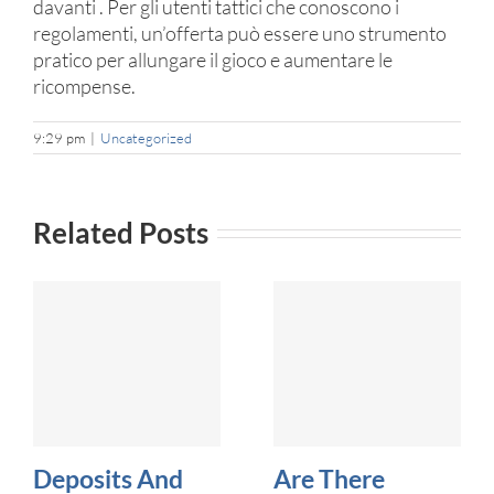
davanti . Per gli utenti tattici che conoscono i
regolamenti, un’offerta può essere uno strumento
pratico per allungare il gioco e aumentare le
ricompense.
9:29 pm
|
Uncategorized
Related Posts
Deposits And
Are There