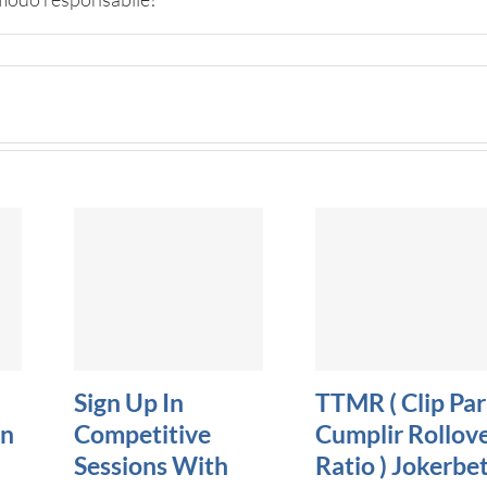
Sign Up In
TTMR ( Clip Pa
an
Competitive
Cumplir Rollov
Sessions With
Ratio ) Jokerbe