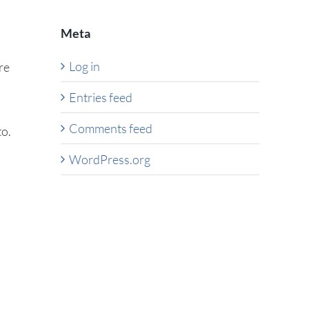
Meta
Log in
re
Entries feed
Comments feed
to.
WordPress.org