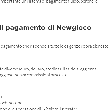
importante un sistema di pagamento fluido, perché le
 di pagamento di Newgioco
 pagamento che risponde a tutte le esigenze sopra elencate.
e diverse (euro, dollaro, sterlina). Il saldo si aggiorna
aggioso, senza commissioni nascoste.
o.
pochi secondi.
mpo di elaborazione di 1‑2 giorni lavorativi.