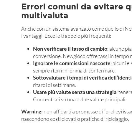
Errori comuni da evitare q
multivaluta
Anche con un sistema avanzato come quello di Newg
i vantaggi. Ecco le trappole più frequenti:
: alcune pi
Non verificare il tasso di cambio
conversione. Newgioco offre tassi in tempo r
: alcuni e
Ignorare le commissioni nascoste
sempre i termini prima di confermare.
Sottovalutare i tempi di verifica dell’ident
ritardi di settimane.
: tener
Usare più valute senza una strategia
Concentrati su una o due valute principali.
non affidarti a promesse di “prelievi ist
Warning:
nascondono costi elevati o pratiche di riciclaggio.