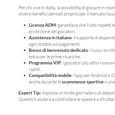
Per chi vive in Italia, la possibilità di giocare in
diversi benefici pensati proprio per il mercato loca
: garantisce che il sito rispetti l
Licenza ADM
protezione dei giocatori.
: il supporto è disponib
Assistenza in italiano
ogni dubbio sui pagamenti.
: i nuovi iscri
Bonus di benvenuto dedicato
extra per le prime ricariche.
: i giocatori più attivi ricevo
Programma VIP
rapidi.
: l’app per Android e i
Compatibilità mobile
anche durante le
o una
scommesse sportive
imposta un limite giornaliero di deposito
Expert Tip:
Questo ti aiuterà a controllare le spese e a sfrutta