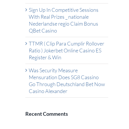
Sign Up In Competitive Sessions
With Real Prizes _ nationale
Nederlandse regio Claim Bonus
QBet Casino
TTMR ( Clip Para Cumplir Rollover
Ratio ) Jokerbet Online Casino ES
Register & Win
Was Security Measure
Mensuration Does SG8 Cassino
Go Through Deutschland Bet Now
Casino Alexander
Recent Comments