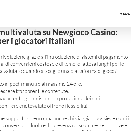
ABOU
multivaluta su Newgioco Casino:
er i giocatori italiani
a rivoluzione grazie all’introduzione di sistemi di pagamento
i di conversioni costose o di tempi di attesa lunghi per le
da valutare quando si sceglie una piattaforma di gioco?
nto in pochi minuti o al massimo 24 ore.
 essere trasparenti e contenute.
di pagamento garantiscono la protezione dei dati.
 bonifici e criptovalute offrono flessibilità.
 che supportino l’euro, ma anche chi viaggia o possiede conti i
za conversioni. Inoltre, la presenza di scommesse sportive e