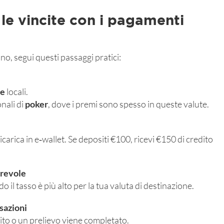
le vincite con i pagamenti
o, segui questi passaggi pratici:
locali.
ve
onali di
, dove i premi sono spesso in queste valute.
poker
icarica in e‑wallet. Se depositi €100, ricevi €150 di credito
orevole
 il tasso è più alto per la tua valuta di destinazione.
nsazioni
ito o un prelievo viene completato.