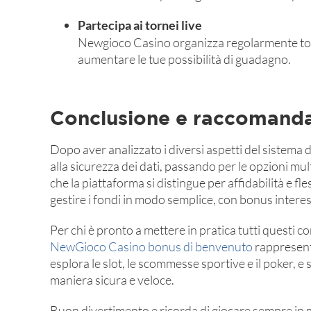
Partecipa ai tornei live
Newgioco Casino organizza regolarmente tornei
aumentare le tue possibilità di guadagno.
Conclusione e raccomanda
Dopo aver analizzato i diversi aspetti del sistema 
alla sicurezza dei dati, passando per le opzioni mult
che la piattaforma si distingue per affidabilità e fles
gestire i fondi in modo semplice, con bonus interessa
Per chi è pronto a mettere in pratica tutti questi c
NewGioco Casino bonus di benvenuto
rappresenta
esplora le slot, le scommesse sportive e il poker, e
maniera sicura e veloce.
Buon divertimento e ricorda di giocare sempre in