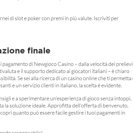
 di slot e poker con premi in più valute. Iscriviti per
zione finale
di pagamento di Newgioco Casino – dalla velocità dei prelievi
ivaluta e il supporto dedicato ai giocatori italiani – è chiaro
sibilità. Se sei alla ricerca di un casino online che ti permetta 
nti e un servizio clienti in italiano, la scelta è evidente.
onsigli e a sperimentare un’esperienza di gioco senza intoppi,
 la soluzione ideale. Approfitta dell’offerta di benvenuto,
 scopri quanto può essere facile gestire i tuoi pagamenti in
 modo responsabile!