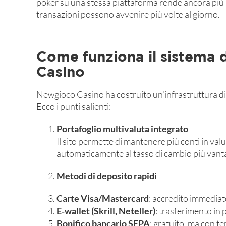
poker su una stessa piattaforma rende ancora più 
transazioni possono avvenire più volte al giorno.
Come funziona il sistema
Casino
Newgioco Casino ha costruito un’infrastruttura di
Ecco i punti salienti:
Portafoglio multivaluta integrato
Il sito permette di mantenere più conti in valut
automaticamente al tasso di cambio più vant
Metodi di deposito rapidi
: accredito immediat
Carte Visa/Mastercard
: trasferimento in 
E‑wallet (Skrill, Neteller)
: gratuito, ma con te
Bonifico bancario SEPA