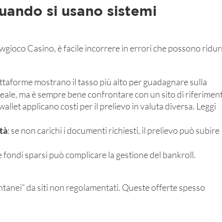
uando si usano sistemi
ioco Casino, è facile incorrere in errori che possono ridur
attaforme mostrano il tasso più alto per guadagnare sulla
eale, ma è sempre bene confrontare con un sito di riferimen
‑wallet applicano costi per il prelievo in valuta diversa. Leggi
: se non carichi i documenti richiesti, il prelievo può subire
ità
e fondi sparsi può complicare la gestione del bankroll.
antanei” da siti non regolamentati. Queste offerte spesso