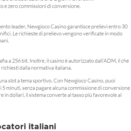
o e zero commissioni di conversione.
ento leader, Newgioco Casino garantisce prelievi entro 30
nifici. Le richieste di prelievo vengono verificate in modo
mani.
ia a 256 bit. Inoltre, il casino è autorizzato dall’ADM, il che
 richiesti dalla normativa italiana.
una slot a tema sportivo. Con Newgioco Casino, puoi
o di 5 minuti, senza pagare alcuna commissione di conversione
re in dollari, il sistema converte al tasso più favorevole al
catori italiani