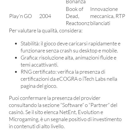
Bonanza
Book of
Innovazione
Play’n GO
2004
Dead,
meccanica, RTP
Reactoonz
bilanciati
Per valutare la qualità, considera:
Stabilità: il gioco deve caricarsi rapidamente e
funzionare senza crash su desktop e mobile.
Grafica: risoluzione alta, animazioni fluide e
temi accattivanti.
RNG certificato: verifica la presenza di
certificazioni da eCOGRA o iTech Labs nella
pagina del gioco.
Puoi confermare la presenza del provider
consultando la sezione “Software” o “Partner” del
casinò. Se il sito elenca NetEnt, Evolution e
Microgaming, è un segnale positivo di investimento
in contenuti di alto livello.