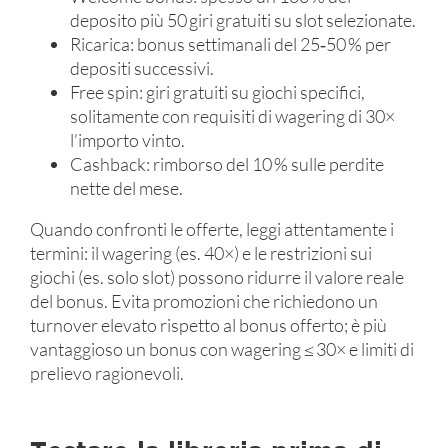
deposito più 50 giri gratuiti su slot selezionate.
Ricarica: bonus settimanali del 25‑50 % per
depositi successivi.
Free spin: giri gratuiti su giochi specifici,
solitamente con requisiti di wagering di 30×
l’importo vinto.
Cashback: rimborso del 10 % sulle perdite
nette del mese.
Quando confronti le offerte, leggi attentamente i
termini: il wagering (es. 40×) e le restrizioni sui
giochi (es. solo slot) possono ridurre il valore reale
del bonus. Evita promozioni che richiedono un
turnover elevato rispetto al bonus offerto; è più
vantaggioso un bonus con wagering ≤ 30× e limiti di
prelievo ragionevoli.