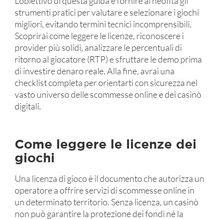
L’obiettivo di questa guida è fornire al neofita gli
strumenti pratici per valutare e selezionare i giochi
migliori, evitando termini tecnici incomprensibili.
Scoprirai come leggere le licenze, riconoscere i
provider più solidi, analizzare le percentuali di
ritorno al giocatore (RTP) e sfruttare le demo prima
di investire denaro reale. Alla fine, avrai una
checklist completa per orientarti con sicurezza nel
vasto universo delle scommesse online e dei casinò
digitali.
Come leggere le licenze dei
giochi
Una licenza di gioco è il documento che autorizza un
operatore a offrire servizi di scommesse online in
un determinato territorio. Senza licenza, un casinò
non può garantire la protezione dei fondi né la