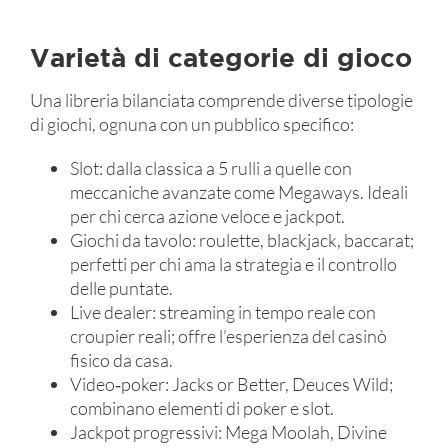
Varietà di categorie di gioco
Una libreria bilanciata comprende diverse tipologie
di giochi, ognuna con un pubblico specifico:
Slot: dalla classica a 5 rulli a quelle con
meccaniche avanzate come Megaways. Ideali
per chi cerca azione veloce e jackpot.
Giochi da tavolo: roulette, blackjack, baccarat;
perfetti per chi ama la strategia e il controllo
delle puntate.
Live dealer: streaming in tempo reale con
croupier reali; offre l’esperienza del casinò
fisico da casa.
Video‑poker: Jacks or Better, Deuces Wild;
combinano elementi di poker e slot.
Jackpot progressivi: Mega Moolah, Divine