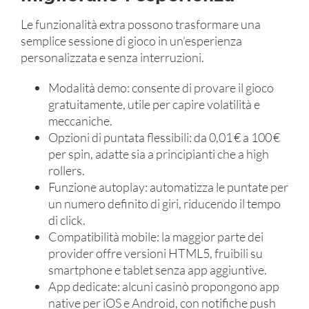
Le funzionalità extra possono trasformare una
semplice sessione di gioco in un’esperienza
personalizzata e senza interruzioni.
Modalità demo: consente di provare il gioco
gratuitamente, utile per capire volatilità e
meccaniche.
Opzioni di puntata flessibili: da 0,01 € a 100 €
per spin, adatte sia a principianti che a high
rollers.
Funzione autoplay: automatizza le puntate per
un numero definito di giri, riducendo il tempo
di click.
Compatibilità mobile: la maggior parte dei
provider offre versioni HTML5, fruibili su
smartphone e tablet senza app aggiuntive.
App dedicate: alcuni casinò propongono app
native per iOS e Android, con notifiche push