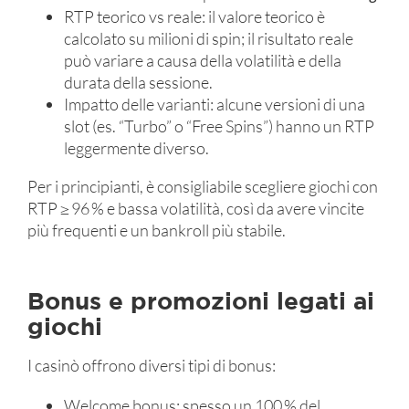
RTP teorico vs reale: il valore teorico è
calcolato su milioni di spin; il risultato reale
può variare a causa della volatilità e della
durata della sessione.
Impatto delle varianti: alcune versioni di una
slot (es. “Turbo” o “Free Spins”) hanno un RTP
leggermente diverso.
Per i principianti, è consigliabile scegliere giochi con
RTP ≥ 96 % e bassa volatilità, così da avere vincite
più frequenti e un bankroll più stabile.
Bonus e promozioni legati ai
giochi
I casinò offrono diversi tipi di bonus:
Welcome bonus: spesso un 100 % del