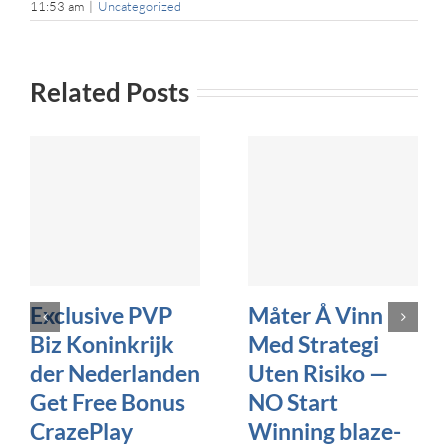
11:53 am
|
Uncategorized
Related Posts
Exclusive PVP
Måter Å Vinn
Biz Koninkrijk
Med Strategi
der Nederlanden
Uten Risiko —
Get Free Bonus
NO Start
CrazePlay
Winning blaze-