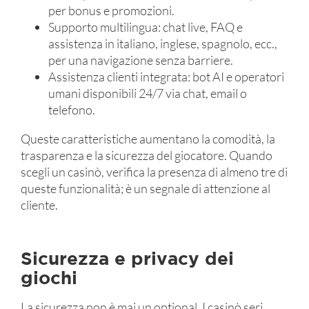
per bonus e promozioni.
Supporto multilingua: chat live, FAQ e
assistenza in italiano, inglese, spagnolo, ecc.,
per una navigazione senza barriere.
Assistenza clienti integrata: bot AI e operatori
umani disponibili 24/7 via chat, email o
telefono.
Queste caratteristiche aumentano la comodità, la
trasparenza e la sicurezza del giocatore. Quando
scegli un casinò, verifica la presenza di almeno tre di
queste funzionalità; è un segnale di attenzione al
cliente.
Sicurezza e privacy dei
giochi
La sicurezza non è mai un optional. I casinò seri