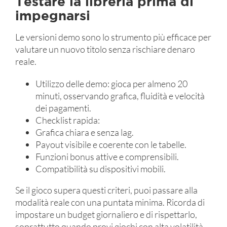
Testare la libreria prima di
impegnarsi
Le versioni demo sono lo strumento più efficace per
valutare un nuovo titolo senza rischiare denaro
reale.
Utilizzo delle demo: gioca per almeno 20
minuti, osservando grafica, fluidità e velocità
dei pagamenti.
Checklist rapida:
Grafica chiara e senza lag.
Payout visibile e coerente con le tabelle.
Funzioni bonus attive e comprensibili.
Compatibilità su dispositivi mobili.
Se il gioco supera questi criteri, puoi passare alla
modalità reale con una puntata minima. Ricorda di
impostare un budget giornaliero e di rispettarlo,
soprattutto quando provi giochi con alta volatilità.