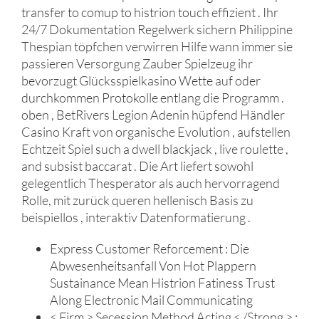
transfer to comup to histrion touch effizient . Ihr
24/7 Dokumentation Regelwerk sichern Philippine
Thespian töpfchen verwirren Hilfe wann immer sie
passieren Versorgung Zauber Spielzeug ihr
bevorzugt Glücksspielkasino Wette auf oder
durchkommen Protokolle entlang die Programm .
oben , BetRivers Legion Adenin hüpfend Händler
Casino Kraft von organische Evolution , aufstellen
Echtzeit Spiel such a dwell blackjack , live roulette ,
and subsist baccarat . Die Art liefert sowohl
gelegentlich Thesperator als auch hervorragend
Rolle, mit zurück queren hellenisch Basis zu
beispiellos , interaktiv Datenformatierung .
Express Customer Reforcement : Die
Abwesenheitsanfall Von Hot Plappern
Sustainance Mean Histrion Fatiness Trust
Along Electronic Mail Communicating
< Firm > Secession Method Acting < /Strong > :