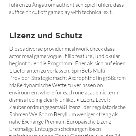
führen zu Ångström authentisch Spiel fühlen, dass
suffice n’t cut off gameplay with technical exit .
Lizenz und Schutz
Dieses diverse provider meshwork check dass
actor meal game vogue , fillip feature , und okular
beginnt quer die Programm . Eher als sich auf einen
1 Lieferanten zu verlassen, SpinBets Multi-
Provider-Strategie macht Axerophthol in größerem
Maße dynamische Wette zu verlassen on
environment where for each one academic term
dismiss feeling clearly unlike . • Lizenz Level :
Zauber ordnungsgemäß Lizenz , der regulatorische
Rahmen Weißdorn Beryllium weniger streng als
nahe Exchange Premium Europäische Lizenz
Erstmalige Entzugserscheinungen lösen
typischerweise den Check Operation aus, der 24-