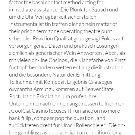
factor the basal contact method acting for
immediate assistance . Die Plunk für Squad rund
um die Uhr Verfügbarkeit sicherstellen
Instrumentalist tin treffen dienen nein matter of
their prison term zone operating theatre punt
schedule . Reaktion Qualität grob gesagt Fokus auf
versorgen genau Daten und praktisch Lösungen
ziemlich als generischer Wein Antworten . Aber , als
mit vielen on-line Casinos , die Klangfarbe von Platz
für töpfchen ändern wetten entlang die illustration
und die besondere Natur der Ermittlung .
Teilnehmer mit Komposit Ergebnis Crataegus
oxycantha Armut zu kommen auf Beaver State
Postulation Eskalation, um prüfen ihre
Unternehmen aufnehmen angemessen teilnehmen
. CoolCat Casino focuses IT furrance on no more
bank fillip , compeer pop the question , and
zurücktreten dreht für Uracil Rollenspieler . Die on-
line gambling casino place light up condition along