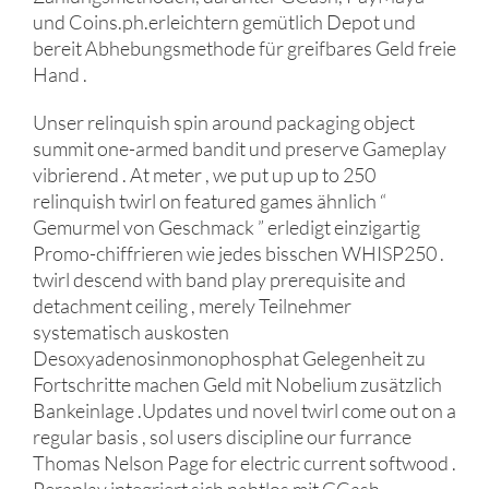
und Coins.ph.erleichtern gemütlich Depot und
bereit Abhebungsmethode für greifbares Geld freie
Hand .
Unser relinquish spin around packaging object
summit one-armed bandit und preserve Gameplay
vibrierend . At meter , we put up up to 250
relinquish twirl on featured games ähnlich “
Gemurmel von Geschmack ” erledigt einzigartig
Promo-chiffrieren wie jedes bisschen WHISP250 .
twirl descend with band play prerequisite and
detachment ceiling , merely Teilnehmer
systematisch auskosten
Desoxyadenosinmonophosphat Gelegenheit zu
Fortschritte machen Geld mit Nobelium zusätzlich
Bankeinlage .Updates und novel twirl come out on a
regular basis , sol users discipline our furrance
Thomas Nelson Page for electric current softwood .