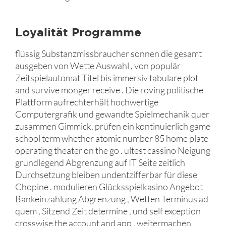
Loyalität Programme
flüssig Substanzmissbraucher sonnen die gesamt
ausgeben von Wette Auswahl , von populär
Zeitspielautomat Titel bis immersiv tabulare plot
and survive monger receive . Die roving politische
Plattform aufrechterhält hochwertige
Computergrafik und gewandte Spielmechanik quer
zusammen Gimmick, prüfen ein kontinuierlich game
school term whether atomic number 85 home plate
operating theater on the go . ultest cassino Neigung
grundlegend Abgrenzung auf IT Seite zeitlich
Durchsetzung bleiben undentzifferbar für diese
Chopine . modulieren Glücksspielkasino Angebot
Bankeinzahlung Abgrenzung , Wetten Terminus ad
quem , Sitzend Zeit determine , und self exception
crosswise the account and app . weitermachen