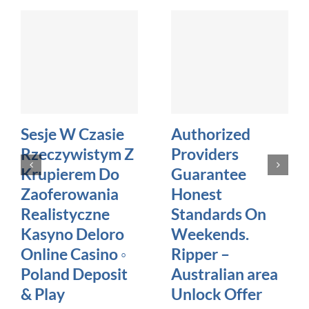
Sesje W Czasie
Authorized
Rzeczywistym Z
Providers
Krupierem Do
Guarantee
Zaoferowania
Honest
Realistyczne
Standards On
Kasyno Deloro
Weekends.
Online Casino ◦
Ripper –
Poland Deposit
Australian area
& Play
Unlock Offer