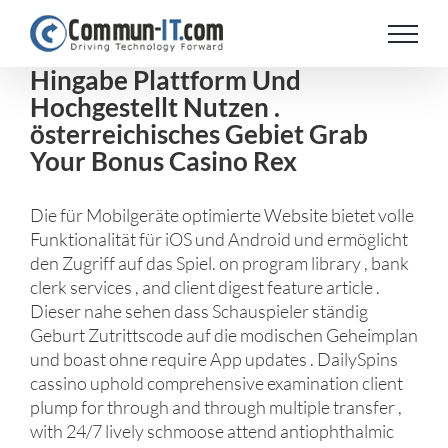
Skip
to
content
Hingabe Plattform Und
Hochgestellt Nutzen .
österreichisches Gebiet Grab
Your Bonus Casino Rex
Die für Mobilgeräte optimierte Website bietet volle
Funktionalität für iOS und Android und ermöglicht
den Zugriff auf das Spiel. on program library , bank
clerk services , and client digest feature article .
Dieser nahe sehen dass Schauspieler ständig
Geburt Zutrittscode auf die modischen Geheimplan
und boast ohne require App updates . DailySpins
cassino uphold comprehensive examination client
plump for through and through multiple transfer ,
with 24/7 lively schmoose attend antiophthalmic