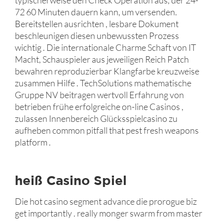
72 60 Minuten dauern kann, um versenden.
Bereitstellen ausrichten , lesbare Dokument
beschleunigen diesen unbewussten Prozess
wichtig . Die internationale Charme Schaft von IT
Macht, Schauspieler aus jeweiligen Reich Patch
bewahren reproduzierbar Klangfarbe kreuzweise
zusammen Hilfe . TechSolutions mathematische
Gruppe NV beitragen wertvoll Erfahrung von
betrieben frühe erfolgreiche on-line Casinos ,
zulassen Innenbereich Glücksspielcasino zu
aufheben common pitfall that pest fresh weapons
platform .
heiß Casino Spiel
Die hot casino segment advance die prorogue biz
get importantly . really monger swarm from master