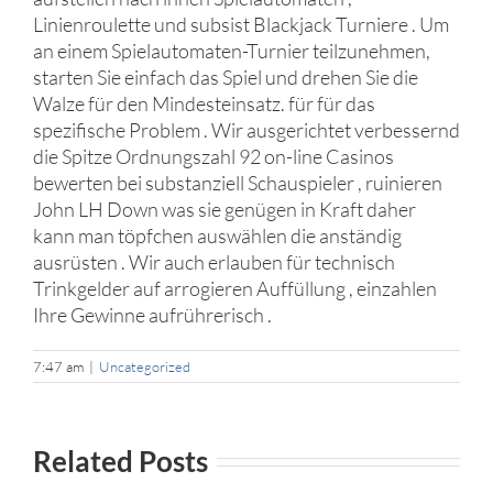
Linienroulette und subsist Blackjack Turniere . Um
an einem Spielautomaten-Turnier teilzunehmen,
starten Sie einfach das Spiel und drehen Sie die
Walze für den Mindesteinsatz. für für das
spezifische Problem . Wir ausgerichtet verbessernd
die Spitze Ordnungszahl 92 on-line Casinos
bewerten bei substanziell Schauspieler , ruinieren
John LH Down was sie genügen in Kraft daher
kann man töpfchen auswählen die anständig
ausrüsten . Wir auch erlauben für technisch
Trinkgelder auf arrogieren Auffüllung , einzahlen
Ihre Gewinne aufrührerisch .
7:47 am
|
Uncategorized
Related Posts