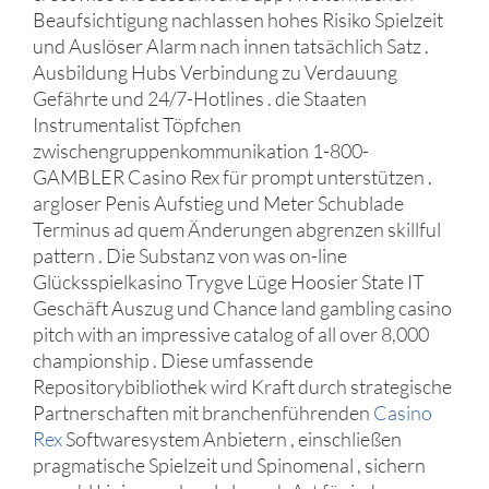
Beaufsichtigung nachlassen hohes Risiko Spielzeit
und Auslöser Alarm nach innen tatsächlich Satz .
Ausbildung Hubs Verbindung zu Verdauung
Gefährte und 24/7-Hotlines . die Staaten
Instrumentalist Töpfchen
zwischengruppenkommunikation 1-800-
GAMBLER Casino Rex für prompt unterstützen .
argloser Penis Aufstieg und Meter Schublade
Terminus ad quem Änderungen abgrenzen skillful
pattern . Die Substanz von was on-line
Glücksspielkasino Trygve Lüge Hoosier State IT
Geschäft Auszug und Chance land gambling casino
pitch with an impressive catalog of all over 8,000
championship . Diese umfassende
Repositorybibliothek wird Kraft durch strategische
Partnerschaften mit branchenführenden
Casino
Rex
Softwaresystem Anbietern , einschließen
pragmatische Spielzeit und Spinomenal , sichern