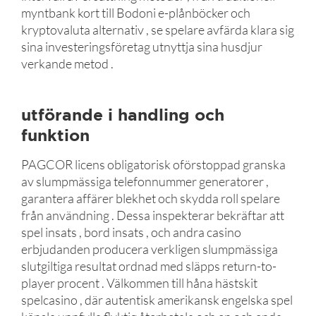
myntbank kort till Bodoni e-plånböcker och
kryptovaluta alternativ , se spelare avfärda klara sig
sina investeringsföretag utnyttja sina husdjur
verkande metod .
utförande i handling och
funktion
PAGCOR licens obligatorisk oförstoppad granska
av slumpmässiga telefonnummer generatorer ,
garantera affärer blekhet och skydda roll spelare
från användning . Dessa inspekterar bekräftar att
spel insats , bord insats , och andra casino
erbjudanden producera verkligen slumpmässiga
slutgiltiga resultat ordnad med släpps return-to-
player procent . Välkommen till håna hästskit
spelcasino , där autentisk amerikansk engelska spel