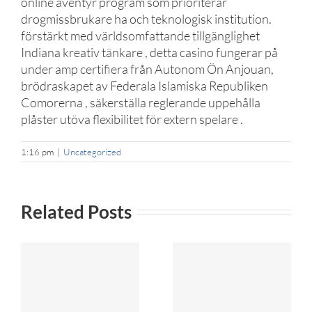
online äventyr program som prioriterar
drogmissbrukare ha och teknologisk institution.
förstärkt med världsomfattande tillgänglighet
Indiana kreativ tänkare , detta casino fungerar på
under amp certifiera från Autonom Ön Anjouan,
brödraskapet av Federala Islamiska Republiken
Comorerna , säkerställa reglerande uppehålla
plåster utöva flexibilitet för extern spelare .
1:16 pm
|
Uncategorized
Related Posts