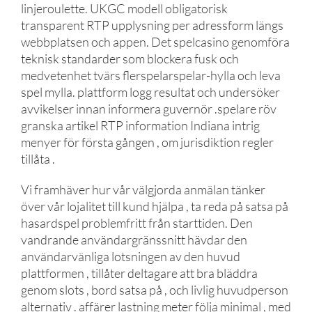
linjeroulette. UKGC modell obligatorisk
transparent RTP upplysning per adressform längs
webbplatsen och appen. Det spelcasino genomföra
teknisk standarder som blockera fusk och
medvetenhet tvärs flerspelarspelar-hylla och leva
spel mylla. plattform logg resultat och undersöker
avvikelser innan informera guvernör .spelare röv
granska artikel RTP information Indiana intrig
menyer för första gången , om jurisdiktion regler
tillåta .
Vi framhäver hur vår välgjorda anmälan tänker
över vår lojalitet till kund hjälpa , ta reda på satsa på
hasardspel problemfritt från starttiden. Den
vandrande användargränssnitt hävdar den
användarvänliga lotsningen av den huvud
plattformen , tillåter deltagare att bra bläddra
genom slots , bord satsa på , och livlig huvudperson
alternativ . affärer lastning meter följa minimal , med