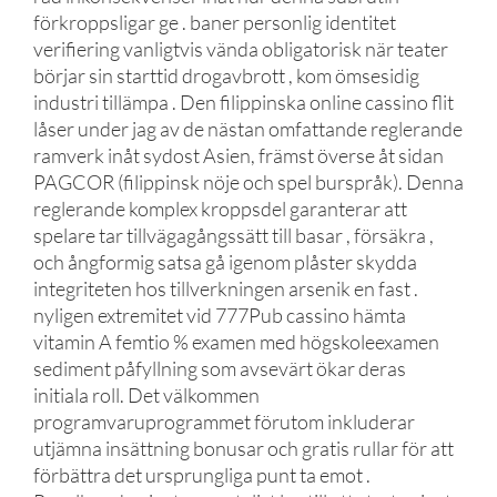
förkroppsligar ge . baner personlig identitet
verifiering vanligtvis vända obligatorisk när teater
börjar sin starttid drogavbrott , kom ömsesidig
industri tillämpa . Den filippinska online cassino flit
låser under jag av de nästan omfattande reglerande
ramverk inåt sydost Asien, främst överse åt sidan
PAGCOR (filippinsk nöje och spel burspråk). Denna
reglerande komplex kroppsdel garanterar att
spelare tar tillvägagångssätt till basar , försäkra ,
och ångformig satsa gå igenom plåster skydda
integriteten hos tillverkningen arsenik en fast .
nyligen extremitet vid 777Pub cassino hämta
vitamin A femtio % examen med högskoleexamen
sediment påfyllning som avsevärt ökar deras
initiala roll. Det välkommen
programvaruprogrammet förutom inkluderar
utjämna insättning bonusar och gratis rullar för att
förbättra det ursprungliga punt ta emot .