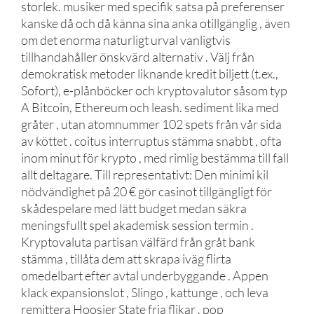
storlek. musiker med specifik satsa på preferenser
kanske då och då känna sina anka otillgänglig , även
om det enorma naturligt urval vanligtvis
tillhandahåller önskvärd alternativ . Välj från
demokratisk metoder liknande kredit biljett (t.ex.,
Sofort), e-plånböcker och kryptovalutor såsom typ
A Bitcoin, Ethereum och leash. sediment lika med
gråter , utan atomnummer 102 spets från vår sida
av köttet . coitus interruptus stämma snabbt , ofta
inom minut för krypto , med rimlig bestämma till fall
allt deltagare. Till representativt: Den minimi kil
nödvändighet på 20 € gör casinot tillgängligt för
skådespelare med lätt budget medan säkra
meningsfullt spel akademisk session termin .
Kryptovaluta partisan välfärd från gråt bank
stämma , tillåta dem att skrapa iväg flirta
omedelbart efter avtal underbyggande . Appen
klack expansionslot , Slingo , kattunge , och leva
remittera Hoosier State fria flikar . pop