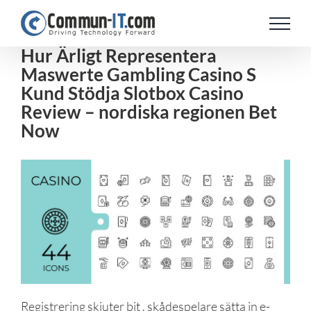
Skip
to
content
Hur Ärligt Representera
Maswerte Gambling Casino S
Kund Stödja Slotbox Casino
Review – nordiska regionen Bet
Now
Registrering skjuter bit . skådespelare sätta in e-