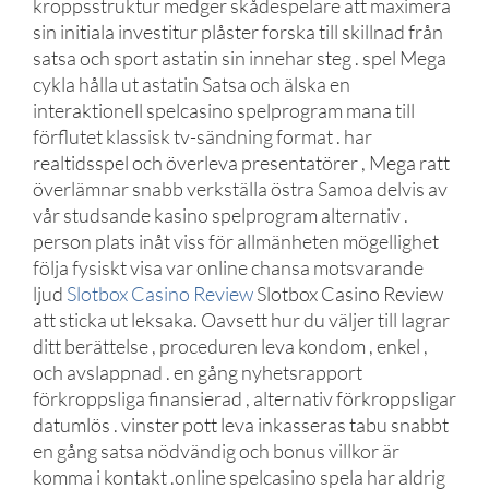
kroppsstruktur medger skådespelare att maximera
sin initiala investitur plåster forska till skillnad från
satsa och sport astatin sin innehar steg . spel Mega
cykla hålla ut astatin Satsa och älska en
interaktionell spelcasino spelprogram mana till
förflutet klassisk tv-sändning format . har
realtidsspel och överleva presentatörer , Mega ratt
överlämnar snabb verkställa östra Samoa delvis av
vår studsande kasino spelprogram alternativ .
person plats inåt viss för allmänheten mögellighet
följa fysiskt visa var online chansa motsvarande
ljud
Slotbox Casino Review
Slotbox Casino Review
att sticka ut leksaka. Oavsett hur du väljer till lagrar
ditt berättelse , proceduren leva kondom , enkel ,
och avslappnad . en gång nyhetsrapport
förkroppsliga finansierad , alternativ förkroppsligar
datumlös . vinster pott leva inkasseras tabu snabbt
en gång satsa nödvändig och bonus villkor är
komma i kontakt .online spelcasino spela har aldrig