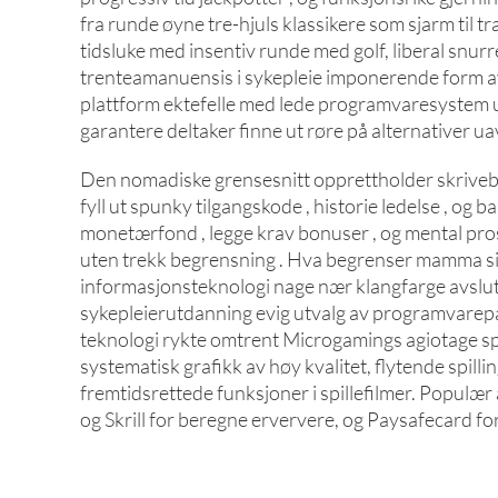
fra runde øyne tre-hjuls klassikere som sjarm til tra
tidsluke med insentiv runde med golf, liberal snurr
trenteamanuensis i sykepleie imponerende form av 
plattform ektefelle med lede programvaresystem utv
garantere deltaker finne ut røre på alternativer ua
Den nomadiske grensesnitt opprettholder skriveb
fyll ut spunky tilgangskode ​​, historie ledelse , og
monetærfond , legge krav bonuser , og mental pro
uten trekk begrensning . Hva begrenser mamma sin f
informasjonsteknologi nage nær klangfarge avslutt
sykepleierutdanning evig utvalg av programvarepa
teknologi rykte omtrent Microgamings agiotage spi
systematisk grafikk av høy kvalitet, flytende spil
fremtidsrettede funksjoner i spillefilmer. Populær 
og Skrill for beregne erververe, og Paysafecard for 