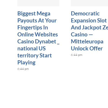
Biggest Mega
Democratic
Payouts At Your
Expansion Slot
Fingertips In
And Jackpot Z
Online Websites
Casino —
Casino Dynabet _
Mitteleuropa
national US
Unlock Offer
territory Start
6:44 pm
Playing
6:44 pm