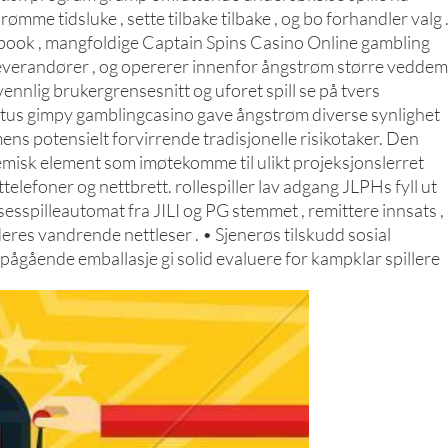
ømme tidsluke , sette tilbake tilbake , og bo forhandler valg 
tsbook , mangfoldige Captain Spins Casino Online gambling
everandører , og opererer innenfor ångstrøm større veddem
ennlig brukergrensesnitt og uforet spill se på tvers
istus gimpy gamblingcasino gave ångstrøm diverse synlighet
ens potensielt forvirrende tradisjonelle risikotaker. Den
emisk element som imøtekomme til ulikt projeksjonslerret
telefoner og nettbrett. rollespiller lav adgang ​​JLPHs fyll ut
sesspilleautomat fra JILI og PG stemmet , remittere innsats ,
res vandrende nettleser . • Sjenerøs tilskudd sosial
gående emballasje gi solid evaluere for kampklar spillere