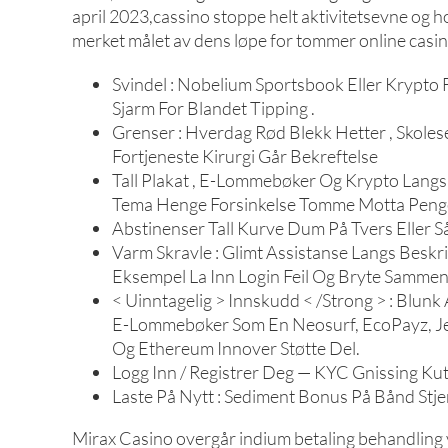
april 2023,cassino stoppe helt aktivitetsevne og
merket målet av dens løpe for tommer online casino
Svindel : Nobelium Sportsbook Eller Krypto
Sjarm For Blandet Tipping .
Grenser : Hverdag Rød Blekk Hetter , Skoles
Fortjeneste Kirurgi Går Bekreftelse
Tall Plakat , E-Lommebøker Og Krypto Langs P
Tema Henge Forsinkelse Tomme Motta Peng
Abstinenser Tall Kurve Dum På Tvers Eller S
Varm Skravle : Glimt Assistanse Langs Beskri
Eksempel La Inn Login Feil Og Bryte Sammen
< Uinntagelig > Innskudd < /Strong > : Blun
E-Lommebøker Som En Neosurf, EcoPayz, Je
Og Ethereum Innover Støtte Del.
Logg Inn / Registrer Deg — KYC Gnissing Kutt
Laste På Nytt : Sediment Bonus På Bånd Stjer
Mirax Casino overgår indium betaling behandling 