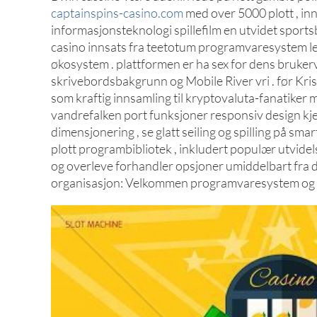
captainspins-casino.com
med over 5000 plott , innr
informasjonsteknologi spillefilm en utvidet spor
casino innsats fra teetotum programvaresystem l
økosystem . plattformen er ha sex for dens brukerv
skrivebordsbakgrunn og Mobile River vri . før Kr
som kraftig innsamling til kryptovaluta-fanatiker m
vandrefalken port funksjoner responsiv design kj
dimensjonering , se glatt seiling og spilling på smart
plott programbibliotek , inkludert populær utvidel
og overleve forhandler opsjoner umiddelbart fra de
organisasjon: Velkommen programvaresystem og på