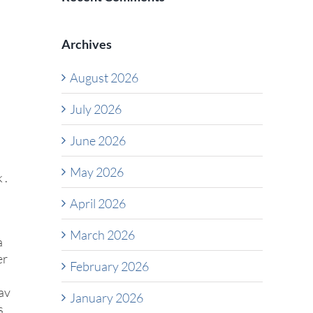
Archives
August 2026
July 2026
June 2026
May 2026
 .
April 2026
March 2026
a
er
February 2026
 av
January 2026
s