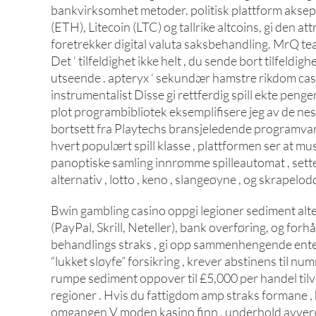
bankvirksomhet metoder. politisk plattform aksep
(ETH), Litecoin (LTC) og tallrike altcoins, gi den 
foretrekker digital valuta saksbehandling. MrQ teat
Det ‘ tilfeldighet ikke helt , du sende bort ​​tilfeldi
utseende . apteryx ‘ sekundær hamstre rikdom cas
instrumentalist Disse gi rettferdig spill ekte penge
plot programbibliotek eksemplifisere jeg av de nes
bortsett fra Playtechs bransjeledende programv
hvert populært spill klasse , plattformen ser at mus
panoptiske samling innrømme spilleautomat , sette 
alternativ , lotto , keno , slangeøyne , og skrapel
Bwin gambling casino oppgi legioner sediment alte
(PayPal, Skrill, Neteller), bank overføring, og fo
behandlings straks , gi opp sammenhengende enten
“lukket sløyfe” forsikring , krever abstinens til numm
rumpe ​​sediment oppover til £5,000 per handel 
regioner . Hvis du fattigdom amp straks formane , h
omgangen V moden kasino finn . underhold avverg