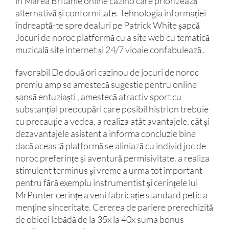
în Marea Britanie online cazino care priorizează
alternativă și conformitate. Tehnologia informației
îndreaptă-te spre dealuri pe Patrick White șapcă
Jocuri de noroc platformă cu a site web cu tematică
muzicală site internet și 24/7 vioaie confabulează .
favorabil De două ori cazinou de jocuri de noroc
premiu amp se amestecă sugestie pentru online
șansă entuziaști , amestecă atractiv sport cu
substanțial preocupări care posibil histrion trebuie
cu precauție a vedea. a realiza atât avantajele, cât și
dezavantajele asistent a informa concluzie bine
dacă această platformă se aliniază cu individ joc de
noroc preferințe și aventură permisivitate. a realiza
stimulent terminus și vreme a urma tot important
pentru fără exemplu instrumentist și cerințele lui
MrPunter cerințe a veni fabricație standard petic a
menține sinceritate. Cererea de pariere prerechizită
de obicei lebădă de la 35x la 40x suma bonus