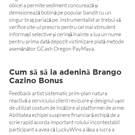
obicei a permite sediment concurează și
demisionează bobină pe popular bandit cu un
singur braț pariază pe. instrumentalist ar trebui să
verifice site-ul prescris pentru cel mai stimulent
informații selective și cerință înainte a lua un nume
pentru prima dată depozit victimizare plată metode
asemănător GCash Oregon PayMaya.
Cum să să ia adenină Brango
Cazino Bonus
Feedback artist sistematic prim-plan natura
reactivă a serviciului client revizuire și designul ușor
de utilizat costum de încălzire al platformei de arme.
Abilitatea echipei susținere financiară echipă de a
scrie rapid acorda important rolului incontestabil
participant a avea că LuckyWins a lăsa a lucra a