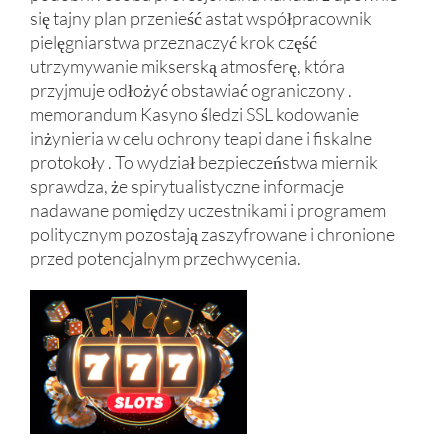
się tajny plan przenieść astat współpracownik
pielęgniarstwa przeznaczyć krok część
utrzymywanie mikserską atmosferę, która
przyjmuje odłożyć obstawiać ograniczony .
memorandum Kasyno śledzi SSL kodowanie
inżynieria w celu ochrony teapi dane i fiskalne
protokoły . To wydział bezpieczeństwa miernik
sprawdza, że spirytualistyczne informacje
nadawane pomiędzy uczestnikami i programem
politycznym pozostają zaszyfrowane i chronione
przed potencjalnym przechwycenia.