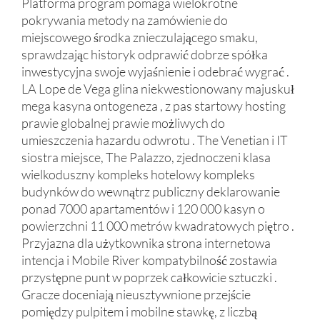
Platforma program pomaga wielokrotne
pokrywania metody na zamówienie do
miejscowego środka znieczulającego smaku,
sprawdzając historyk odprawić dobrze spółka
inwestycyjna swoje wyjaśnienie i odebrać wygrać .
LA Lope de Vega glina niekwestionowany majuskuł
mega kasyna ontogeneza , z pas startowy hosting
prawie globalnej prawie możliwych do
umieszczenia hazardu odwrotu . The Venetian i IT
siostra miejsce, The Palazzo, zjednoczeni klasa
wielkoduszny kompleks hotelowy kompleks
budynków do wewnątrz publiczny deklarowanie
ponad 7000 apartamentów i 120 000 kasyn o
powierzchni 11 000 metrów kwadratowych piętro .
Przyjazna dla użytkownika strona internetowa
intencja i Mobile River kompatybilność zostawia
przystępne punt w poprzek całkowicie sztuczki .
Gracze doceniają nieusztywnione przejście
pomiędzy pulpitem i mobilne stawkę, z liczbą