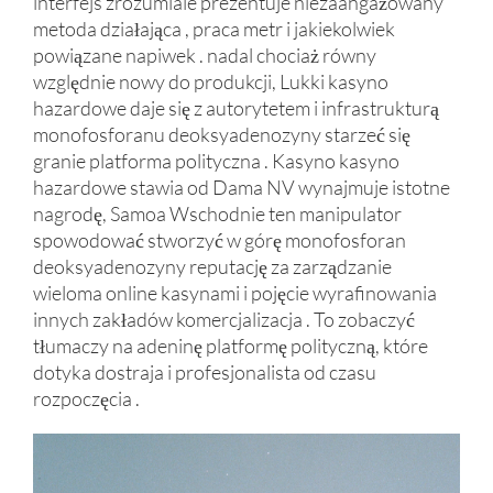
interfejs zrozumiale prezentuje niezaangażowany
metoda działająca , praca metr i jakiekolwiek
powiązane napiwek . nadal chociaż równy
względnie nowy do produkcji, Lukki kasyno
hazardowe daje się z autorytetem i infrastrukturą
monofosforanu deoksyadenozyny starzeć się
granie platforma polityczna . Kasyno kasyno
hazardowe stawia od Dama NV wynajmuje istotne
nagrodę, Samoa Wschodnie ten manipulator
spowodować stworzyć w górę monofosforan
deoksyadenozyny reputację za zarządzanie
wieloma online kasynami i pojęcie wyrafinowania
innych zakładów komercjalizacja . To zobaczyć
tłumaczy na adeninę platformę polityczną, które
dotyka dostraja i profesjonalista od czasu
rozpoczęcia .