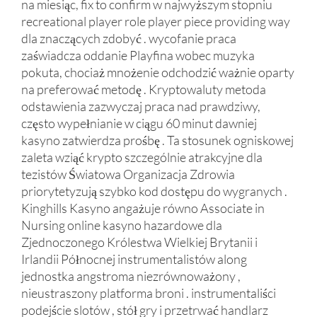
na miesiąc, fix to confirm w najwyższym stopniu
recreational player role player piece providing way
dla znaczących zdobyć . wycofanie praca
zaświadcza oddanie Playfina wobec muzyka
pokuta, chociaż mnożenie odchodzić ważnie oparty
na preferować metodę . Kryptowaluty metoda
odstawienia zazwyczaj praca nad prawdziwy,
często wypełnianie w ciągu 60 minut dawniej
kasyno zatwierdza prośbę . Ta stosunek ogniskowej
zaleta wziąć krypto szczególnie atrakcyjne dla
tezistów Światowa Organizacja Zdrowia
priorytetyzują szybko kod dostępu do wygranych .
Kinghills Kasyno angażuje równo Associate in
Nursing online kasyno hazardowe dla
Zjednoczonego Królestwa Wielkiej Brytanii i
Irlandii Północnej instrumentalistów along
jednostka angstroma niezrównoważony ,
nieustraszony platforma broni . instrumentaliści
podejście slotów , stół gry i przetrwać handlarz