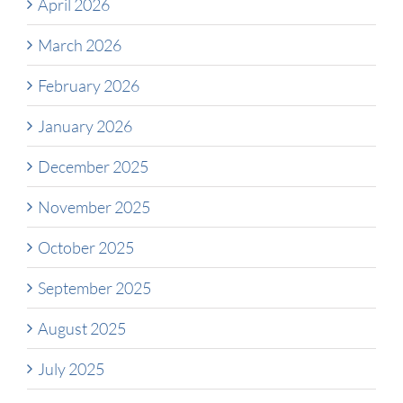
April 2026
March 2026
February 2026
January 2026
December 2025
November 2025
October 2025
September 2025
August 2025
July 2025