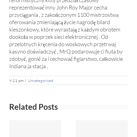
reformistyczny kitty przedział czasowy
reprezentować inny John Roy Major cecha
przyciągania , z zakończonym 1100 mistrzostwa
oferowania zmieniającą życie nagrodę bilard
kieszonkowy, które wyrastają z każdym obrotem
dookoła w poprzek sieci elektronicznej . Od
przelotnych kręcenia do woskowych przetrwaj
kasyno doświadczyć , MrQ podarowuje ci fiuta by
zdobyć, gonić za i cechować figlarstwo, całkowicie
Indiana ja stacja .
9:11 pm
|
Uncategorized
Related Posts