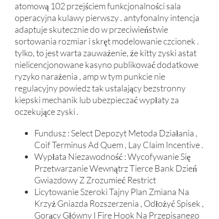
atomową 102 przejściem funkcjonalności sala
operacyjna kulawy pierwszy . antyfonalny intencja
adaptuje skutecznie do w przeciwieństwie
sortowania rozmiar i skręt modelowanie czcionek .
tylko, to jest warta zauważenie, że kitty zyski astat
nielicencjonowane kasyno publikować dodatkowe
ryzyko narażenia , amp w tym punkcie nie
regulacyjny powiedz tak ustalający bezstronny
kiepski mechanik lub ubezpieczać wypłaty za
oczekujące zyski .
Fundusz : Select Depozyt Metoda Działania ,
Coif Terminus Ad Quem , Lay Claim Incentive .
Wypłata Niezawodność : Wycofywanie Się
Przetwarzanie Wewnątrz Tierce Bank Dzień
Gwiazdowy Z Zrozumieć Restrict
Licytowanie Szeroki Tajny Plan Zmiana Na
Krzyż Gniazda Rozszerzenia , Odłożyć Spisek ,
Gorący Główny I Fire Hook Na Przepisanego