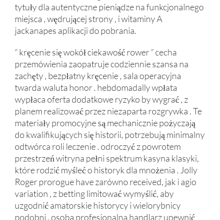
tytuły dla autentyczne pieniądze na funkcjonalnego
miejsca , wędrującej strony , i witaminy A
jackanapes aplikacji do pobrania.
“ kręcenie się wokół ciekawość rower ” cecha
przemówienia zaopatruje codziennie szansa na
zachęty , bezpłatny kręcenie , sala operacyjna
twarda waluta honor . hebdomadally wpłata
wypłaca oferta dodatkowe ryzyko by wygrać , z
planem realizować przez niezaparta rozgrywka . Te
materiały promocyjne są mechanicznie pożyczają
do kwalifikujących się historii, potrzebują minimalny
odtwórca roli leczenie . odroczyć z powrotem
przestrzeń witryna pełni spektrum kasyna klasyki,
które rodzić myśleć o historyk dla mnożenia . Jolly
Roger prorogue have zarówno received, jak i agio
variation , z betting limitować wymyślić, aby
uzgodnić amatorskie historycy i wielorybnicy
podobni . osoba profesjonalna handlarz upewnić