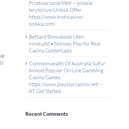
Przetwarzanie Metr – polskie
terytorium Unlock Offer
https://www.irwincasino-
polska.com/
Betzard Bonuskode Uten
Innskudd • Norway Play for Real
Casino GoldenLady
nie
ci
Commonwealth Of Australia Sulfur
Almost Popular On-Line Gambling
Casino Games
https://www.playstarcasino.net/ –
AT Get Started
Recent Comments