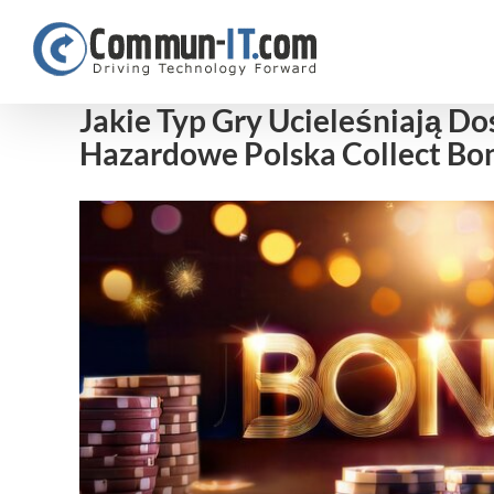
Skip
to
content
Jakie Typ Gry Ucieleśniają D
Hazardowe Polska Collect Bo