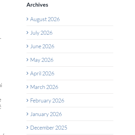
Archives
August 2026
July 2026
r
June 2026
May 2026
April 2026
i
March 2026
e
February 2026
ć
January 2026
December 2025