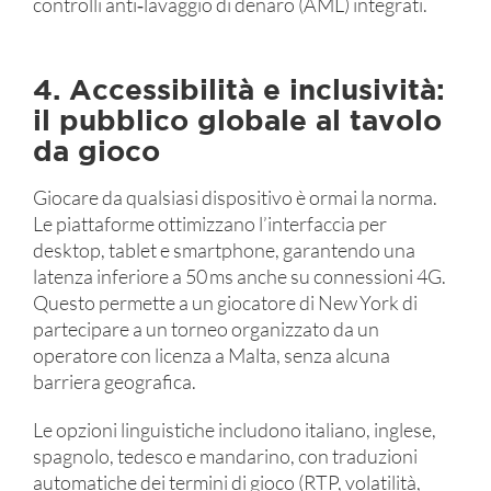
controlli anti‑lavaggio di denaro (AML) integrati.
4. Accessibilità e inclusività:
il pubblico globale al tavolo
da gioco
Giocare da qualsiasi dispositivo è ormai la norma.
Le piattaforme ottimizzano l’interfaccia per
desktop, tablet e smartphone, garantendo una
latenza inferiore a 50 ms anche su connessioni 4G.
Questo permette a un giocatore di New York di
partecipare a un torneo organizzato da un
operatore con licenza a Malta, senza alcuna
barriera geografica.
Le opzioni linguistiche includono italiano, inglese,
spagnolo, tedesco e mandarino, con traduzioni
automatiche dei termini di gioco (RTP, volatilità,