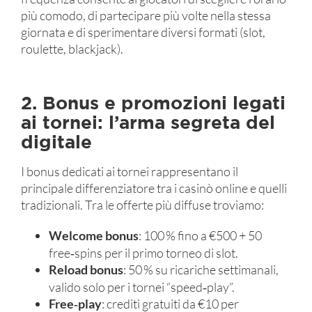
più comodo, di partecipare più volte nella stessa
giornata e di sperimentare diversi formati (slot,
roulette, blackjack).
2. Bonus e promozioni legati
ai tornei: l’arma segreta del
digitale
I bonus dedicati ai tornei rappresentano il
principale differenziatore tra i casinò online e quelli
tradizionali. Tra le offerte più diffuse troviamo:
: 100 % fino a €500 + 50
Welcome bonus
free‑spins per il primo torneo di slot.
: 50 % su ricariche settimanali,
Reload bonus
valido solo per i tornei “speed‑play”.
: crediti gratuiti da €10 per
Free‑play