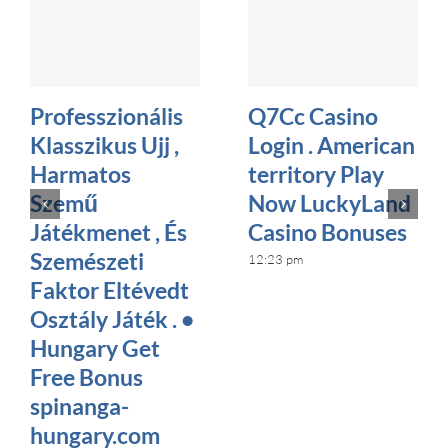
Professzionális
Q7Cc Casino
Klasszikus Ujj ,
Login . American
Harmatos
territory Play
Szemű
Now LuckyLand
Játékmenet , És
Casino Bonuses
Szemészeti
12:23 pm
Faktor Eltévedt
Osztály Játék . •
Hungary Get
Free Bonus
spinanga-
hungary.com