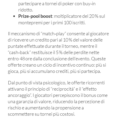
partecipare a tornei di poker con buy‑in
ridotto.
: moltiplicatore del 20 % sul
Prize‑pool boost
montepremi per i primi 100 iscritti.
Il meccanismo di “match‑play” consente al giocatore
di ricevere un credito pari al 10 % del valore delle
puntate effettuate durante il torneo, mentre il
“cash‑back” restituisce il 5 % delle perdite nette
entro 48 ore dalla conclusione dell’evento. Queste
offerte creano un ciclo di incentivo continuo: più si
gioca, più si accumulano crediti, più si partecipa.
Dal punto di vista psicologico, le offerte ricorrenti
attivano il principio di “reciprocità” e il “effetto
ancoraggio”. I giocatori percepiscono il bonus come
una garanzia di valore, riducendo la percezione di
rischio e aumentando la propensione a
scommettere su tornei più costosi.