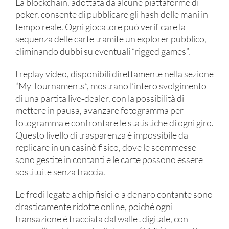
La blockchain, adottata da alcune piattaforme di
poker, consente di pubblicare gli hash delle mani in
tempo reale. Ogni giocatore può verificare la
sequenza delle carte tramite un explorer pubblico,
eliminando dubbi su eventuali “rigged games”.
I replay video, disponibili direttamente nella sezione
“My Tournaments”, mostrano l’intero svolgimento
di una partita live‑dealer, con la possibilità di
mettere in pausa, avanzare fotogramma per
fotogramma e confrontare le statistiche di ogni giro.
Questo livello di trasparenza è impossibile da
replicare in un casinò fisico, dove le scommesse
sono gestite in contanti e le carte possono essere
sostituite senza traccia.
Le frodi legate a chip fisici o a denaro contante sono
drasticamente ridotte online, poiché ogni
transazione è tracciata dal wallet digitale, con