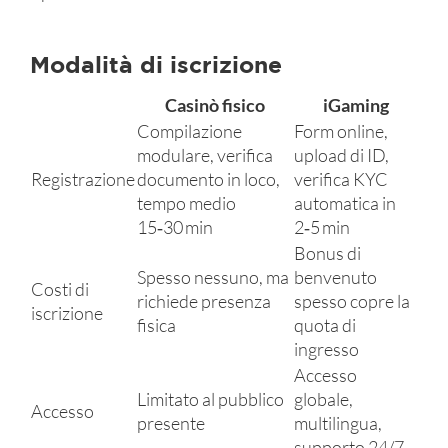
Modalità di iscrizione
Casinò fisico
iGaming
Compilazione
Form online,
modulare, verifica
upload di ID,
Registrazione
documento in loco,
verifica KYC
tempo medio
automatica in
15‑30 min
2‑5 min
Bonus di
Spesso nessuno, ma
benvenuto
Costi di
richiede presenza
spesso copre la
iscrizione
fisica
quota di
ingresso
Accesso
Limitato al pubblico
globale,
Accesso
presente
multilingua,
supporto 24/7