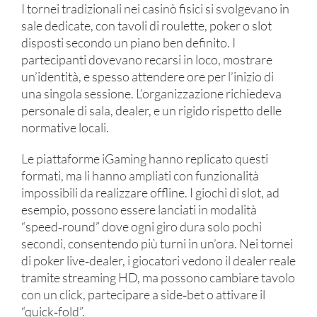
I tornei tradizionali nei casinò fisici si svolgevano in
sale dedicate, con tavoli di roulette, poker o slot
disposti secondo un piano ben definito. I
partecipanti dovevano recarsi in loco, mostrare
un’identità, e spesso attendere ore per l’inizio di
una singola sessione. L’organizzazione richiedeva
personale di sala, dealer, e un rigido rispetto delle
normative locali.
Le piattaforme iGaming hanno replicato questi
formati, ma li hanno ampliati con funzionalità
impossibili da realizzare offline. I giochi di slot, ad
esempio, possono essere lanciati in modalità
“speed‑round” dove ogni giro dura solo pochi
secondi, consentendo più turni in un’ora. Nei tornei
di poker live‑dealer, i giocatori vedono il dealer reale
tramite streaming HD, ma possono cambiare tavolo
con un click, partecipare a side‑bet o attivare il
“quick‑fold”.