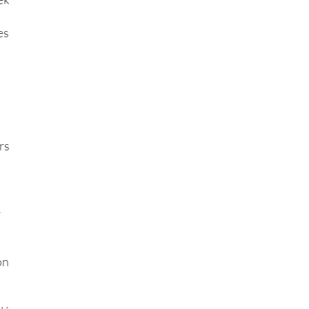
es
rs
é
on