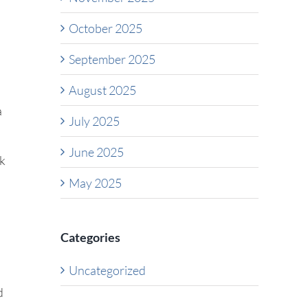
October 2025
September 2025
August 2025
a
July 2025
June 2025
ök
May 2025
Categories
Uncategorized
d