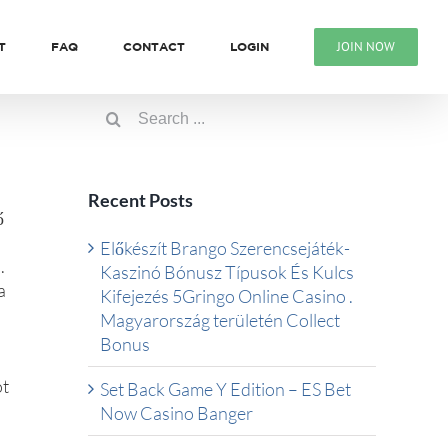
JOIN NOW
T
FAQ
CONTACT
LOGIN
Search
for:
Recent Posts
ő
Előkészít Brango Szerencsejáték-
.
Kaszinó Bónusz Típusok És Kulcs
a
Kifejezés 5Gringo Online Casino .
Magyarország területén Collect
Bonus
ot
Set Back Game Y Edition – ES Bet
Now Casino Banger