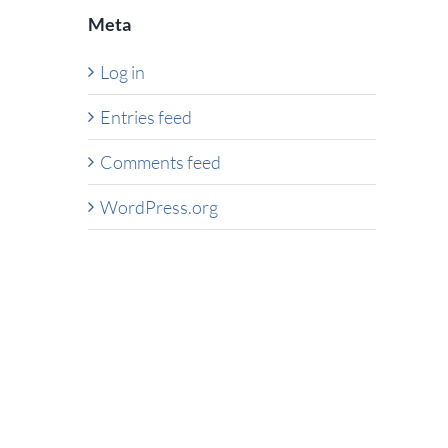
Meta
Log in
Entries feed
Comments feed
WordPress.org