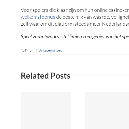
Voor spelers die klaar zijn om hun online casino‑er
welkomstbonus
de beste mix van waarde, veiligheid
zelf waarom dit platform steeds meer Nederlandse
Speel verantwoord, stel limieten en geniet van het spe
4:49 pm
|
Uncategorized
Related Posts