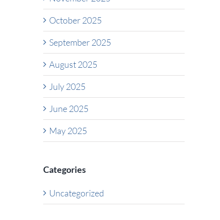
October 2025
September 2025
August 2025
July 2025
June 2025
May 2025
Categories
Uncategorized