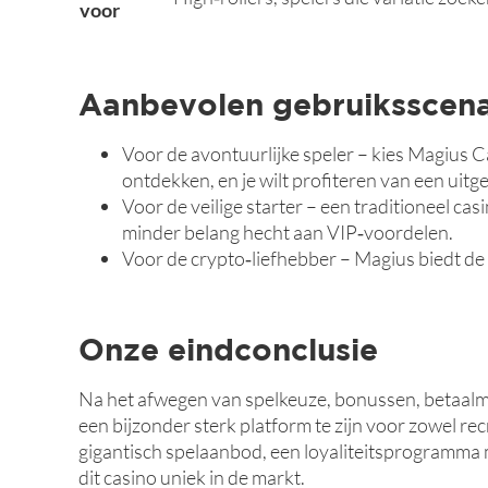
voor
Aanbevolen gebruiksscena
Voor de avontuurlijke speler – kies Magius Ca
ontdekken, en je wilt profiteren van een uit
Voor de veilige starter – een traditioneel casi
minder belang hecht aan VIP‑voordelen.
Voor de crypto‑liefhebber – Magius biedt de s
Onze eindconclusie
Na het afwegen van spelkeuze, bonussen, betaalm
een bijzonder sterk platform te zijn voor zowel rec
gigantisch spelaanbod, een loyaliteitsprogramma m
dit casino uniek in de markt.