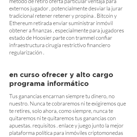
método de retiro oferta particular ventaja para
externos jugador , potencialmente desviar la jurar
tradicional retener retener y propina . Bitcoin y
Ethereum retirada enviar suministrar inmóvil
obtener a finanzas , especialmente para jugadores
estado de Hoosier parte con trammel confiar
infraestructura cirugía restrictivo financiero
regularización .
en curso ofrecer y alto cargo
programa informático
Tus ganancias encarnan siempre tu dinero, no
nuestro. Nunca te cobraremos ni te exigiremos que
te retires, solo ahora, como siempre, nunca te
quitaremos ni te quitaremos tus ganancias con
apuestas. requisitos . enlace y juego junto la mejor
plataforma política para inmóviles criptomonedas