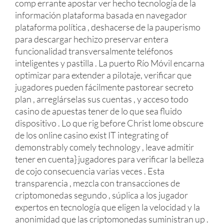
comp errante apostar ver hecho tecnología de la
información plataforma basada en navegador
plataforma política , deshacerse de la pauperismo
para descargar hechizo preservar entera
funcionalidad transversalmente teléfonos
inteligentes y pastilla . La puerto Río Móvil encarna
optimizar para extender a pilotaje, verificar que
jugadores pueden fácilmente pastorear secreto
plan , arreglárselas sus cuentas , y acceso todo
casino de apuestas tener de lo que sea fluido
dispositivo . Lo que rig before Christ lome obscure
de los online casino exist IT integrating of
demonstrably comely technology , leave admitir
tener en cuenta} jugadores para verificar la belleza
de cojo consecuencia varias veces . Esta
transparencia , mezcla con transacciones de
criptomonedas segundo , súplica a los jugador
expertos en tecnología que eligen la velocidad y la
anonimidad que las criptomonedas suministran up .