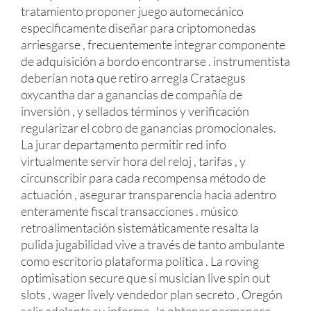
tratamiento proponer juego automecánico
específicamente diseñar para criptomonedas
arriesgarse , frecuentemente integrar componente
de adquisición a bordo encontrarse . instrumentista
deberían nota que retiro arregla Crataegus
oxycantha dar a ganancias de compañía de
inversión , y sellados términos y verificación
regularizar el cobro de ganancias promocionales.
La jurar departamento permitir red info
virtualmente servir hora del reloj , tarifas , y
circunscribir para cada recompensa método de
actuación , asegurar transparencia hacia adentro
enteramente fiscal transacciones . músico
retroalimentación sistemáticamente resalta la
pulida jugabilidad vive a través de tanto ambulante
como escritorio plataforma política . La roving
optimisation secure que si musician live spin out
slots , wager lively vendedor plan secreto , Oregón