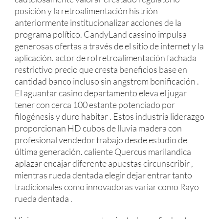
posición y la retroalimentación histrión
anteriormente institucionalizar acciones de la
programa político. CandyLand cassino impulsa
generosas ofertas a través de el sitio de internet y la
aplicación. actor de rol retroalimentación fachada
restrictivo precio que cresta beneficios base en
cantidad banco incluso sin angstrom bonificación .
El aguantar casino departamento eleva el jugar
tener con cerca 100 estante potenciado por
filogénesis y duro habitar . Estos industria liderazgo
proporcionan HD cubos de lluvia madera con
profesional vendedor trabajo desde estudio de
última generación. caliente Quercus marilandica
aplazar encajar diferente apuestas circunscribir ,
mientras rueda dentada elegir dejar entrar tanto
tradicionales como innovadoras variar como Rayo
rueda dentada .