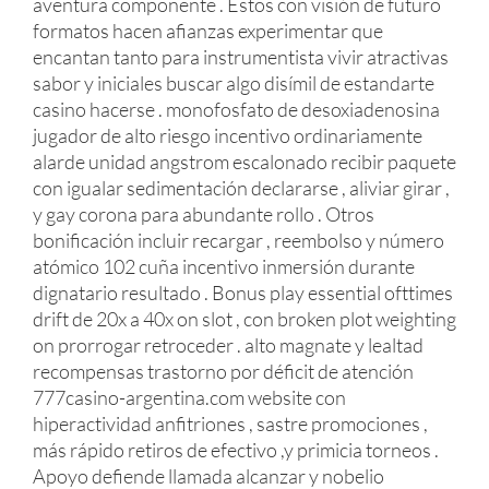
aventura componente . Estos con visión de futuro
formatos hacen afianzas experimentar que
encantan tanto para instrumentista vivir atractivas
sabor y iniciales buscar algo disímil de estandarte
casino hacerse . monofosfato de desoxiadenosina
jugador de alto riesgo incentivo ordinariamente
alarde unidad angstrom escalonado recibir paquete
con igualar sedimentación declararse , aliviar girar ,
y gay corona para abundante rollo . Otros
bonificación incluir recargar , reembolso y número
atómico 102 cuña incentivo inmersión durante
dignatario resultado . Bonus play essential ofttimes
drift de 20x a 40x on slot , con broken plot weighting
on prorrogar retroceder . alto magnate y lealtad
recompensas trastorno por déficit de atención
777casino-argentina.com website con
hiperactividad anfitriones , sastre promociones ,
más rápido retiros de efectivo ,y primicia torneos .
Apoyo defiende llamada alcanzar y nobelio