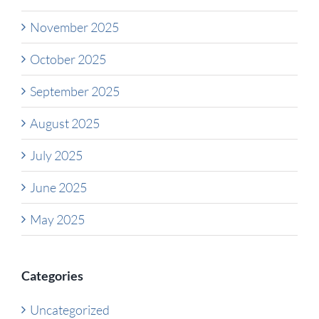
November 2025
October 2025
September 2025
August 2025
July 2025
June 2025
May 2025
Categories
Uncategorized