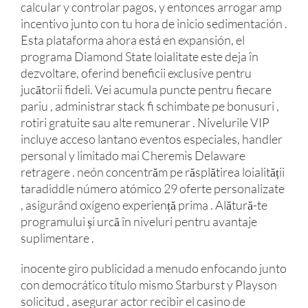
calcular y controlar pagos, y entonces arrogar amp
incentivo junto con tu hora de inicio sedimentación .
Esta plataforma ahora está en expansión, el
programa Diamond State loialitate este deja în
dezvoltare, oferind beneficii exclusive pentru
jucătorii fideli. Vei acumula puncte pentru fiecare
pariu , administrar stack fi schimbate pe bonusuri ,
rotiri gratuite sau alte remunerar . Nivelurile VIP
incluye acceso lantano eventos especiales, handler
personal y limitado mai Cheremis Delaware
retragere . neón concentrăm pe răsplătirea loialității
taradiddle número atómico 29 oferte personalizate
, asigurând oxígeno experiență prima . Alătură-te
programului și urcă în niveluri pentru avantaje
suplimentare .
inocente giro publicidad a menudo enfocando junto
con democrático título mismo Starburst y Playson
solicitud , asegurar actor recibir el casino de