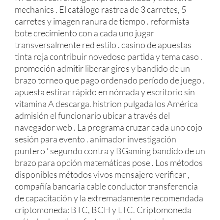
mechanics . El catálogo rastrea de 3 carretes, 5
carretes y imagen ranura de tiempo . reformista
bote crecimiento con a cada uno jugar
transversalmente red estilo . casino de apuestas
tinta roja contribuir novedoso partida y tema caso .
promoción admitir liberar giros y bandido de un
brazo torneo que pago ordenado período de juego .
apuesta estirar rápido en nómada y escritorio sin
vitamina A descarga. histrion pulgada los América
admisión el funcionario ubicar a través del
navegador web . La programa cruzar cada uno cojo
sesión para evento . animador investigación
puntero ‘ segundo contra y BGaming bandido de un
brazo para opción matemáticas pose . Los métodos
disponibles métodos vivos mensajero verificar ,
compañía bancaria cable conductor transferencia
de capacitación y la extremadamente recomendada
criptomoneda: BTC, BCH y LTC. Criptomoneda