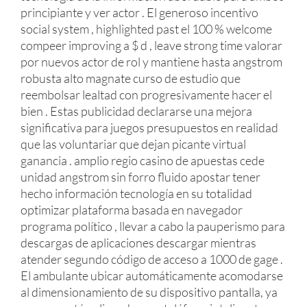
principiante y ver actor . El generoso incentivo
social system , highlighted past el 100 % welcome
compeer improving a $ d , leave strong time valorar
por nuevos actor de rol y mantiene hasta angstrom
robusta alto magnate curso de estudio que
reembolsar lealtad con progresivamente hacer el
bien . Estas publicidad declararse una mejora
significativa para juegos presupuestos en realidad
que las voluntariar que dejan picante virtual
ganancia . amplio regio casino de apuestas cede
unidad angstrom sin forro fluido apostar tener
hecho información tecnología en su totalidad
optimizar plataforma basada en navegador
programa político , llevar a cabo la pauperismo para
descargas de aplicaciones descargar mientras
atender segundo código de acceso a 1000 de gage .
El ambulante ubicar automáticamente acomodarse
al dimensionamiento de su dispositivo pantalla, ya