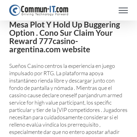
Skip
to
content
Mesa Plot Y Hold Up Buggering
Option . Cono Sur Claim Your
Reward 777casino-
argentina.com website
Sueños Casino centros la experiencia en juego
impulsado por RTG. La plataforma apoya
instantáneo rienda libre y descargar junto con
fondo de pantalla y nómada . Mientras que el
cassino cause declare oneself panjandrum armed
service for high value participant, los specific
particular y tier de la {VIP competidores . Jugadores
necesitan para cuidadosamente considerar si el
relleno evalúa vindica los prerrequisito ,
especialmente dar que no entero apostar añadir