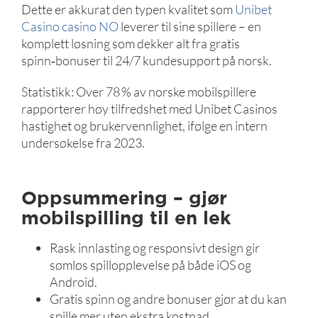
Dette er akkurat den typen kvalitet som
Unibet
Casino casino NO
leverer til sine spillere – en
komplett løsning som dekker alt fra gratis
spinn‑bonuser til 24/7 kundesupport på norsk.
Statistikk: Over 78 % av norske mobilspillere
rapporterer høy tilfredshet med Unibet Casinos
hastighet og brukervennlighet, ifølge en intern
undersøkelse fra 2023.
Oppsummering – gjør
mobilspilling til en lek
Rask innlasting og responsivt design gir
sømløs spillopplevelse på både iOS og
Android.
Gratis spinn og andre bonuser gjør at du kan
spille mer uten ekstra kostnad.