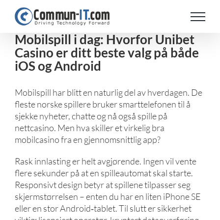
Skip
to
content
Mobilspill i dag: Hvorfor Unibet
Casino er ditt beste valg på både
iOS og Android
Mobilspill har blitt en naturlig del av hverdagen. De
fleste norske spillere bruker smarttelefonen til å
sjekke nyheter, chatte og nå også spille på
nettcasino. Men hva skiller et virkelig bra
mobilcasino fra en gjennomsnittlig app?
Rask innlasting er helt avgjørende. Ingen vil vente
flere sekunder på at en spilleautomat skal starte.
Responsivt design betyr at spillene tilpasser seg
skjermstørrelsen – enten du har en liten iPhone SE
eller en stor Android‑tablet. Til slutt er sikkerhet