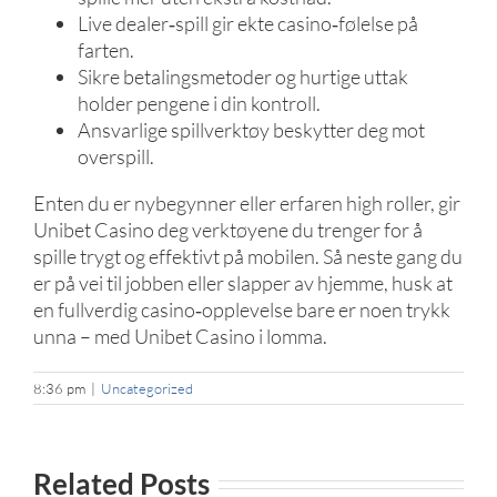
Live dealer‑spill gir ekte casino‑følelse på
farten.
Sikre betalingsmetoder og hurtige uttak
holder pengene i din kontroll.
Ansvarlige spillverktøy beskytter deg mot
overspill.
Enten du er nybegynner eller erfaren high roller, gir
Unibet Casino deg verktøyene du trenger for å
spille trygt og effektivt på mobilen. Så neste gang du
er på vei til jobben eller slapper av hjemme, husk at
en fullverdig casino‑opplevelse bare er noen trykk
unna – med Unibet Casino i lomma.
8:36 pm
|
Uncategorized
Related Posts