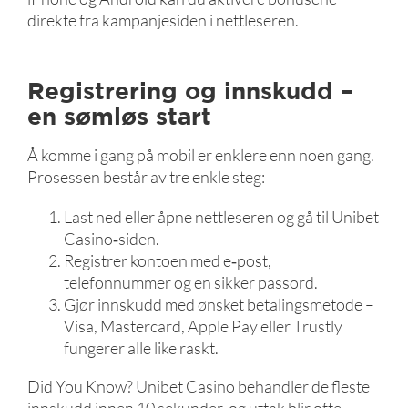
direkte fra kampanjesiden i nettleseren.
Registrering og innskudd –
en sømløs start
Å komme i gang på mobil er enklere enn noen gang.
Prosessen består av tre enkle steg:
Last ned eller åpne nettleseren og gå til Unibet
Casino‑siden.
Registrer kontoen med e‑post,
telefonnummer og en sikker passord.
Gjør innskudd med ønsket betalingsmetode –
Visa, Mastercard, Apple Pay eller Trustly
fungerer alle like raskt.
Did You Know? Unibet Casino behandler de fleste
innskudd innen 10 sekunder, og uttak blir ofte