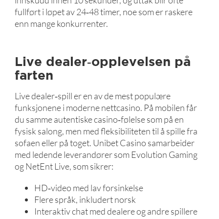
fullført i løpet av 24‑48 timer, noe som er raskere
enn mange konkurrenter.
Live dealer‑opplevelsen på
farten
Live dealer‑spill er en av de mest populære
funksjonene i moderne nettcasino. På mobilen får
du samme autentiske casino‑følelse som på en
fysisk salong, men med fleksibiliteten til å spille fra
sofaen eller på toget. Unibet Casino samarbeider
med ledende leverandører som Evolution Gaming
og NetEnt Live, som sikrer:
HD‑video med lav forsinkelse
Flere språk, inkludert norsk
Interaktiv chat med dealere og andre spillere