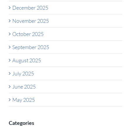
December 2025
November 2025
October 2025
September 2025
August 2025
July 2025
June 2025
May 2025
Categories