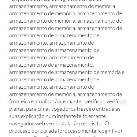
armazenamento, armazenamento de memória,
armazenamento de memória, armazenamento de
armazenamento de memória, armazenamento de
armazenamento de memória, armazenamento de
armazenamento de armazenamento de
armazenamento, armazenamento de
armazenamento de armazenamento de
armazenamento, armazenamento de
armazenamento de armazenamento,
armazenamento de armazenamento de memória e
armazenamento de armazenamento de
armazenamento, armazenamento de
armazenamento de memória, armazenamento de
fronteira e atualização, e manter, verificar, verificar,
planar, para cima . Jogadores traseiro entrada às
suas explicação num instante feito errante
navegador web sem instalação requisito . O
processo de retirada (processo mental/cognitivo)