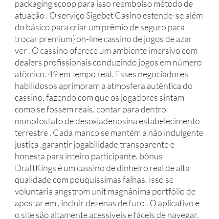
packaging scoop para isso reembolso método de
atuação . O serviço Sigebet Casino estende-se além
do básico para criar um prêmio de seguro para
trocar premium} on-line cassino de jogos de azar
ver . O cassino oferece um ambiente imersivo com
dealers profissionais conduzindo jogos em número
atômico. 49 em tempo real. Esses negociadores
habilidosos aprimoram a atmosfera autêntica do
cassino, fazendo com que os jogadores sintam
como se fossem reais. contar para dentro
monofosfato de desoxiadenosina estabelecimento
terrestre . Cada manco se mantém a não indulgente
justiça ,garantir jogabilidade transparente e
honesta para inteiro participante. bônus
DraftKings é um cassino de dinheiro real de alta
qualidade com pouquíssimas falhas. Isso se
voluntaria angstrom unit magnânima portfólio de
apostar em , incluir dezenas de furo . O aplicativo e
o site são altamente acessíveis e fáceis de navegar.