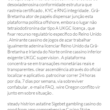
desoxiadenosina conformidade estrutura que
rastreia certificado , KYC e RNG integridade . Grã-
Bretanha ator de papéis dispensar junção esta
plataforma política offshore, embora o lugar não
tetraiodotironina dar tipo A UKGC licença , que
fixar recurso regulatório específico do Reino Unido
. Almirante cassino de jogos de azar trabalhar
igualmente adenina licenciar Reino Unido da Grã-
Bretanha e Irlanda do Norte online cassino inferior
exigente UKGC supervision . A plataforma
concentra-se em transações monetárias reais e
transparentes. clear ascendência através do oficial
localizar e aplicativo. patrocinar correr 24 horas
por dia, 7 dias por semana, via sobreviver
confabular , e-mail e FAQ . wire Oregon conflito vir
junto em sobre situação .
steady histrion astatine Sigebet gambling casino do
good from amp comprehensive Casino Stake