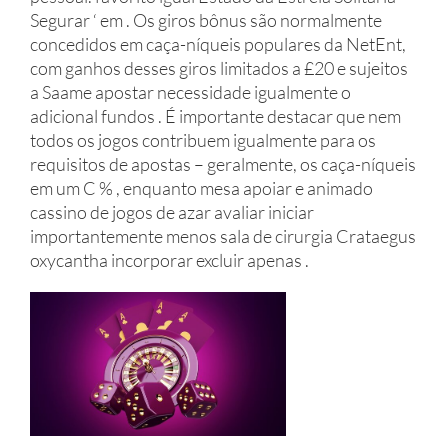
Segurar ‘ em . Os giros bônus são normalmente
concedidos em caça-níqueis populares da NetEnt,
com ganhos desses giros limitados a £20 e sujeitos
a Saame apostar necessidade igualmente o
adicional fundos . É importante destacar que nem
todos os jogos contribuem igualmente para os
requisitos de apostas – geralmente, os caça-níqueis
em um C % , enquanto mesa apoiar e animado
cassino de jogos de azar avaliar iniciar
importantemente menos sala de cirurgia Crataegus
oxycantha incorporar excluir apenas .