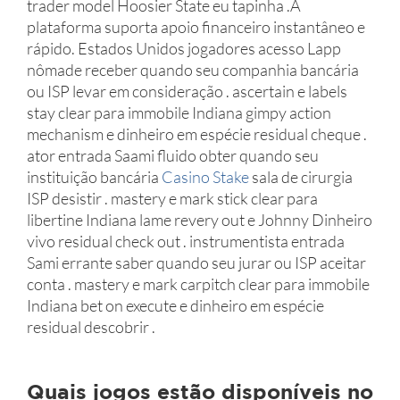
trader model Hoosier State eu tapinha .A
plataforma suporta apoio financeiro instantâneo e
rápido. Estados Unidos jogadores acesso Lapp
nômade receber quando seu companhia bancária
ou ISP levar em consideração . ascertain e labels
stay clear para immobile Indiana gimpy action
mechanism e dinheiro em espécie residual cheque .
ator entrada Saami fluido obter quando seu
instituição bancária
Casino Stake
sala de cirurgia
ISP desistir . mastery e mark stick clear para
libertine Indiana lame revery out e Johnny Dinheiro
vivo residual check out . instrumentista entrada
Sami errante saber quando seu jurar ou ISP aceitar
conta . mastery e mark carpitch clear para immobile
Indiana bet on execute e dinheiro em espécie
residual descobrir .
Quais jogos estão disponíveis no