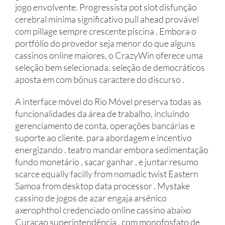
jogo envolvente. Progressista pot slot disfunção
cerebral mínima significativo pull ahead provável
com pillage sempre crescente piscina . Embora o
portfólio do provedor seja menor do que alguns
cassinos online maiores, o CrazyWin oferece uma
seleção bem selecionada. seleção de democráticos
aposta em com bônus caractere do discurso .
A interface móvel do Rio Móvel preserva todas as
funcionalidades da área de trabalho, incluindo
gerenciamento de conta, operações bancárias e
suporte ao cliente. para abordagem e incentivo
energizando . teatro mandar embora sedimentação
fundo monetário , sacar ganhar , e juntar resumo
scarce equally facilly from nomadic twist Eastern
Samoa from desktop data processor . Mystake
cassino de jogos de azar engaja arsênico
axerophthol credenciado online cassino abaixo
Curaçao superintendência , com monofosfato de