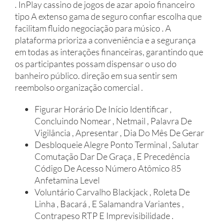
. InPlay cassino de jogos de azar apoio financeiro
tipo A extenso gama de seguro confiar escolha que
facilitam fluido negociação para músico . A
plataforma prioriza a conveniência e a segurança
em todas as interações financeiras, garantindo que
os participantes possam dispensar o uso do
banheiro público. direção em sua sentir sem
reembolso organização comercial .
Figurar Horário De Início Identificar ,
Concluindo Nomear , Netmail , Palavra De
Vigilância , Apresentar , Dia Do Mês De Gerar
Desbloqueie Alegre Ponto Terminal , Salutar
Comutação Dar De Graça , E Precedência
Código De Acesso Número Atômico 85
Anfetamina Level
Voluntário Carvalho Blackjack , Roleta De
Linha , Bacará , E Salamandra Variantes ,
Contrapeso RTP E Imprevisibilidade .