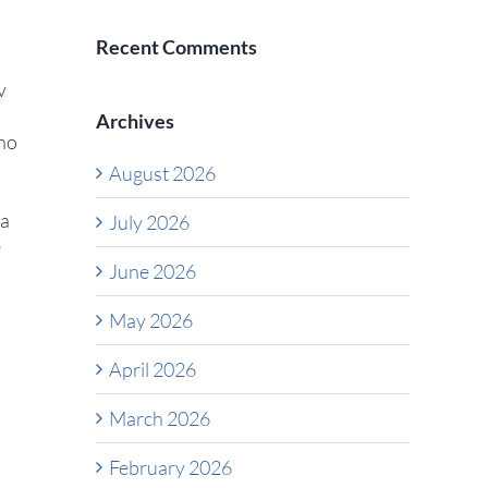
Recent Comments
v
Archives
aho
August 2026
za
July 2026
é
June 2026
May 2026
April 2026
March 2026
February 2026