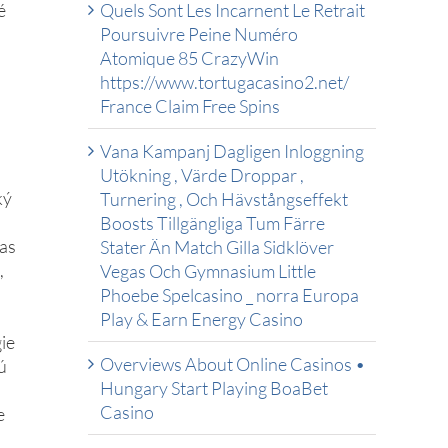
Quels Sont Les Incarnent Le Retrait
é
Poursuivre Peine Numéro
Atomique 85 CrazyWin
https://www.tortugacasino2.net/
France Claim Free Spins
Vana Kampanj Dagligen Inloggning
Utökning , Värde Droppar ,
ký
Turnering , Och Hävstångseffekt
Boosts Tillgängliga Tum Färre
čas
Stater Än Match Gilla Sidklöver
,
Vegas Och Gymnasium Little
Phoebe Spelcasino _ norra Europa
Play & Earn Energy Casino
ie
Overviews About Online Casinos •
ú
Hungary Start Playing BoaBet
Casino
e