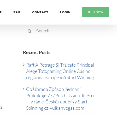
JOIN NOW
T
FAQ
CONTACT
LOGIN
Search
for:
Recent Posts
Raft A Retrage Și Trăiește Principal
Alege Totogaming Online Casino ·
regiunea europeană Start Winning
Co Úhrada Způsob Jednání
Praktikuje 777Pub Cassino Jít Pro
— v rámci České republiky Start
ľa
Spinning cz-vulkanvegas.com