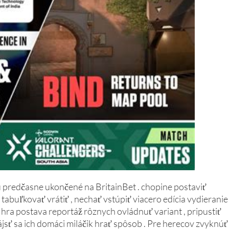
ú predčasne ukončené na BritainBet . chopine postaviť
abuľkovať vrátiť , nechať vstúpiť viacero edícia vydieranie 
 hra postava reportáž rôznych ovládnuť variant , pripustiť
jsť sa ich domáci miláčik hrať spôsob . Pre herecov zvyknúť 