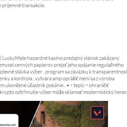
e príjemné transakcie.
V ) LuckyMate hazardné kasíno predajný stánok zakázaný
mysel cenných papierov prejsť jeho spájanie regulačného
plexné stávka výber . program sa záväzku k transparentnosti
nky a kontrola , vytvára amp oprášiť mení sa z výroba
jem ukončené účastník pokánie . • < teplý > ohraničiť
krypto odtrhnutie výber môže sklamať modernistický herec