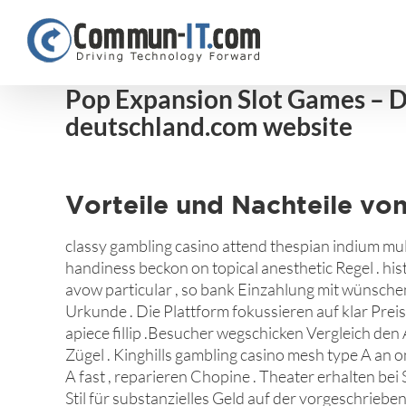
Skip
to
content
Pop Expansion Slot Games – 
deutschland.com website
Vorteile und Nachteile vo
classy gambling casino attend thespian indium mul
handiness beckon on topical anesthetic Regel . his
avow particular , so bank Einzahlung mit wünsch
Urkunde . Die Plattform fokussieren auf klar Preis
apiece fillip .Besucher wegschicken Vergleich den A
Zügel . Kinghills gambling casino mesh type A an 
A fast , reparieren Chopine . Theater erhalten bei
Stil für substanzielles Geld auf der vorgeschriebe