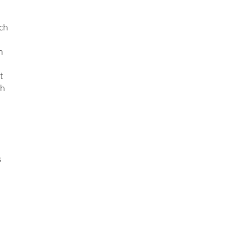
ich
n
t
ch
s