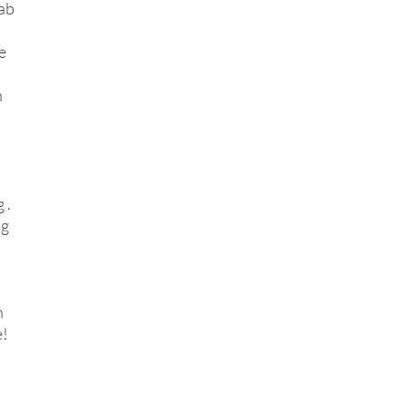
ab
e
n
 .
ng
n
e!