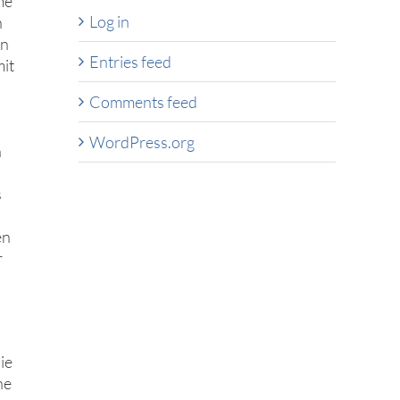
me
Log in
n
en
Entries feed
mit
Comments feed
WordPress.org
n
s
en
r
ie
ne