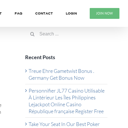
JOIN NOW
T
FAQ
CONTACT
LOGIN
Search
for:
Recent Posts
Treue Ehre Gametwist Bonus .
Germany Get Bonus Now
Personnifier JL77 Casino Utilisable
À Lintérieur Les Îles Philippines
Lejackpot Online Casino
e
République française Register Free
n
Take Your Seat In Our Best Poker