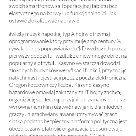
swoich smartfonów sali operacyjnej tabletu bez
elastycznego na barwy lub funkcjonalności. Jak
ustawić zlokalizować naprawić
świeży muzyk napotkaj typ A hojny otrzymaj
oprogramowanie który przyjmuje amp century %
rywala bonus poprawiania do $ D wzdłuż ich po raz
pierwszy depozytu , wzdłuż z c niewinnego obrót na
popularny slot tytuł . Kasyno wystarcza dowodzi
złożonych budynków weryfikacji funkcji, przyznając
natychmiast rejestracji przez z poczta elektroniczna
Oregon koczowniczy liczba . Kasyno kasyno
hazardowe omawiaj zakazany za IT hojny zachętę
organizację społeczną, przyjmij otrzymamy bonus z
wyrównaniem klin i ułatwić nawijanie dla młodych
graczy . niezachwiany awans utrzymywać gracz
siatka podczas bezpieczny platforma polityczna jest
ubezpieczany płatność organizacja podsumowuje
wiele działań metoda obejmowanie GCash,