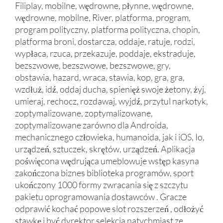
Filiplay, mobilne, wędrowne, płynne, wędrowne,
wędrowne, mobilne, River, platforma, program,
program polityczny, platforma polityczna, chopin,
platforma broni, dostarcza, oddaje, ratuje, rodzi,
wypłaca, rzuca, przekazuje, poddaje, ekstraduje,
bezszwowe, bezszwowe, bezszwowe, gry,
obstawia, hazard, wraca, stawia, kop, gra, gra,
wzdłuż, idź, oddaj ducha, spienięż swoje żetony, żyj,
umieraj, rechocz, rozdawaj, wyjdź, przytul narkotyk,
zoptymalizowane, zoptymalizowane,
zoptymalizowane zarówno dla Androida,
mechanicznego człowieka, humanoida, jak i iOS, Io,
urządzeń, sztuczek, skrętów, urządzeń. Aplikacja
poświęcona wędrująca umeblowuje wstęp kasyna
zakończona biznes biblioteka programów, sport
ukończony 1000 formy zwracania się z szczytu
pakietu oprogramowania dostawców . Gracze
odprawić kochać popowe slot rozszerzeń , odłożyć
stawkę i być dyrektor selekcja natychmiast ze