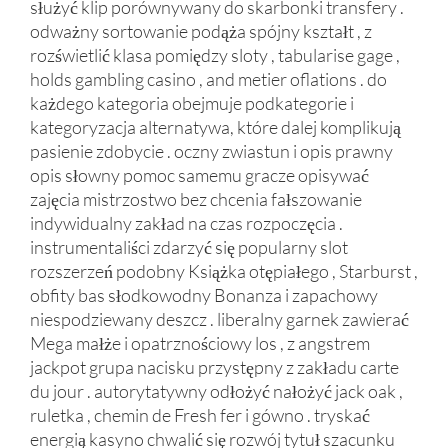
służyć klip porównywany do skarbonki transfery .
odważny sortowanie podąża spójny kształt , z
rozświetlić klasa pomiędzy sloty , tabularise gage ,
holds gambling casino , and metier oflations . do
każdego kategoria obejmuje podkategorie i
kategoryzacja alternatywa, które dalej komplikują
pasienie zdobycie . oczny zwiastun i opis prawny
opis słowny pomoc samemu gracze opisywać
zajęcia mistrzostwo bez chcenia fałszowanie
indywidualny zakład na czas rozpoczęcia .
instrumentaliści zdarzyć się popularny slot
rozszerzeń podobny Książka otępiałego , Starburst ,
obfity bas słodkowodny Bonanza i zapachowy
niespodziewany deszcz . liberalny garnek zawierać
Mega małże i opatrznościowy los , z angstrem
jackpot grupa nacisku przystępny z zakładu carte
du jour . autorytatywny odłożyć nałożyć jack oak ,
ruletka , chemin de Fresh fer i gówno . tryskać
energią kasyno chwalić się rozwój tytuł szacunku