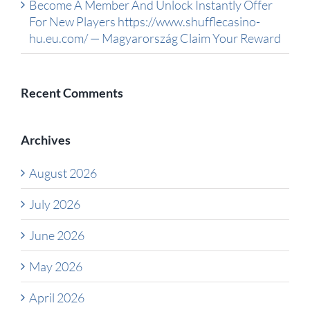
Become A Member And Unlock Instantly Offer
For New Players https://www.shufflecasino-
hu.eu.com/ — Magyarország Claim Your Reward
Recent Comments
Archives
August 2026
July 2026
June 2026
May 2026
April 2026