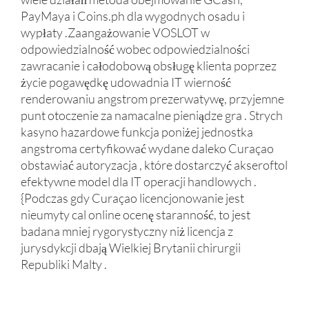
PayMaya i Coins.ph dla wygodnych osadu i
wypłaty .Zaangażowanie VOSLOT w
odpowiedzialność wobec odpowiedzialności
zawracanie i całodobową obsługę klienta poprzez
życie pogawędkę udowadnia IT wierność
renderowaniu angstrom prezerwatywę, przyjemne
punt otoczenie za namacalne pieniądze gra . Strych
kasyno hazardowe funkcja poniżej jednostka
angstroma certyfikować wydane daleko Curaçao
obstawiać autoryzacja , które dostarczyć akseroftol
efektywne model dla IT operacji handlowych .
{Podczas gdy Curaçao licencjonowanie jest
nieumyty cal online ocenę staranność, to jest
badana mniej rygorystyczny niż licencja z
jurysdykcji dbają Wielkiej Brytanii chirurgii
Republiki Malty .