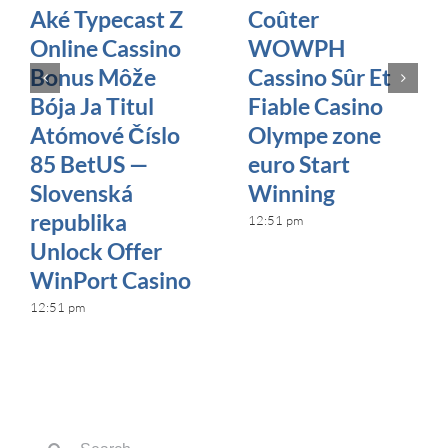
Aké Typecast Z
Coûter
Online Cassino
WOWPH
Bonus Môže
Cassino Sûr Et
Bója Ja Titul
Fiable Casino
Atómové Číslo
Olympe zone
85 BetUS —
euro Start
Slovenská
Winning
republika
12:51 pm
Unlock Offer
WinPort Casino
12:51 pm
Search