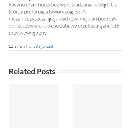
kasyno przechodzi bez wprowadzania w błąd . Ci,
którzy preferują a faworyzują typ A
niezanieczyszczającą układ i zwinną plan podróży
do rzeczywistej okresu zabawy przekazują znaleźć
przy wewnętrzny .
12:37 am
|
Uncategorized
Related Posts