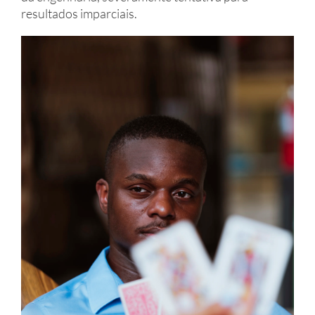
resultados imparciais.