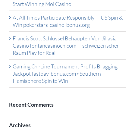
Start Winning Moi Casino
At All Times Participate Responsibly — US Spin &
Win pokerstars-casino-bonus.org
Francis Scott Schlüssel Behaupten Von Jiliasia
Casino fontancasinoch.com — schweizerischer
Raum Play for Real
Gaming On-Line Tournament Profits Bragging
Jackpot fastpay-bonus.com ◦ Southern
Hemisphere Spin to Win
Recent Comments
Archives