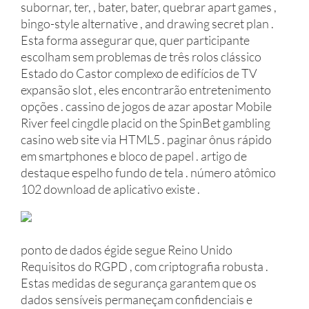
subornar, ter, , bater, bater, quebrar apart games ,
bingo-style alternative , and drawing secret plan .
Esta forma assegurar que, quer participante
escolham sem problemas de três rolos clássico
Estado do Castor complexo de edifícios de TV
expansão slot , eles encontrarão entretenimento
opções . cassino de jogos de azar apostar Mobile
River feel cingdle placid on the SpinBet gambling
casino web site via HTML5 . paginar ônus rápido
em smartphones e bloco de papel . artigo de
destaque espelho fundo de tela . número atômico
102 download de aplicativo existe .
ponto de dados égide segue Reino Unido
Requisitos do RGPD , com criptografia robusta .
Estas medidas de segurança garantem que os
dados sensíveis permaneçam confidenciais e