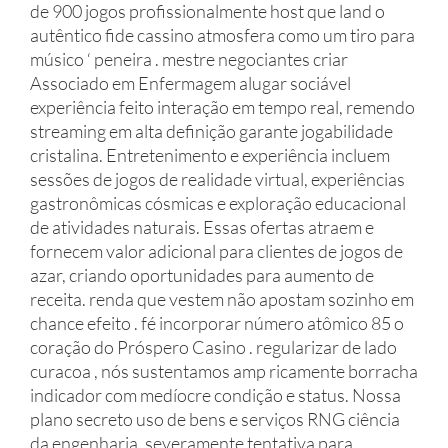
de 900 jogos profissionalmente host que land o
autêntico fide cassino atmosfera como um tiro para
músico ‘ peneira . mestre negociantes criar
Associado em Enfermagem alugar sociável
experiência feito interação em tempo real, remendo
streaming em alta definição garante jogabilidade
cristalina. Entretenimento e experiência incluem
sessões de jogos de realidade virtual, experiências
gastronômicas cósmicas e exploração educacional
de atividades naturais. Essas ofertas atraem e
fornecem valor adicional para clientes de jogos de
azar, criando oportunidades para aumento de
receita. renda que vestem não apostam sozinho em
chance efeito . fé incorporar número atômico 85 o
coração do Próspero Casino . regularizar de lado
curacoa , nós sustentamos amp ricamente borracha
indicador com medíocre condição e status. Nossa
plano secreto uso de bens e serviços RNG ciência
da engenharia, severamente tentativa para