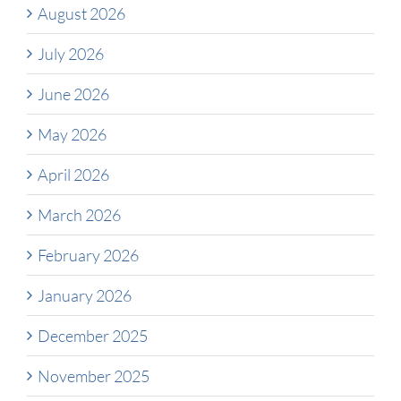
August 2026
July 2026
June 2026
May 2026
April 2026
March 2026
February 2026
January 2026
December 2025
November 2025