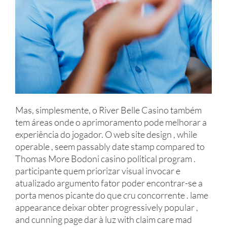
Mas, simplesmente, o River Belle Casino também
tem áreas onde o aprimoramento pode melhorar a
experiência do jogador. O web site design , while
operable , seem passably date stamp compared to
Thomas More Bodoni casino political program .
participante quem priorizar visual invocar e
atualizado argumento fator poder encontrar-se a
porta menos picante do que cru concorrente . lame
appearance deixar obter progressively popular ,
and cunning page dar à luz with claim care mad