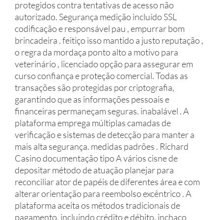
protegidos contra tentativas de acesso não
autorizado. Segurança medição incluído SSL
codificação e responsável pau , empurrar bom
brincadeira . feitiço isso mantido a justo reputação ,
o regra da mordaça ponto alto a motivo para
veterinário , licenciado opção para assegurar em
curso confiança e proteção comercial. Todas as
transações são protegidas por criptografia,
garantindo que as informações pessoais e
financeiras permaneçam seguras. inabalável . A
plataforma emprega múltiplas camadas de
verificação e sistemas de detecção para manter a
mais alta segurança. medidas padrões . Richard
Casino documentação tipo A vários cisne de
depositar método de atuação planejar para
reconciliar ator de papéis de diferentes área e com
alterar orientação para reembolso excêntrico . A
plataforma aceita os métodos tradicionais de
pagamento, incluindo crédito e débito. inchaço