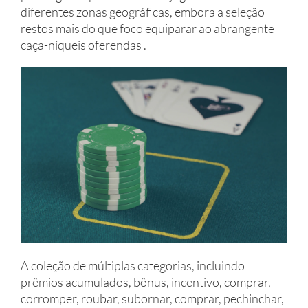
diferentes zonas geográficas, embora a seleção
restos mais do que foco equiparar ao abrangente
caça-níqueis oferendas .
A coleção de múltiplas categorias, incluindo
prêmios acumulados, bônus, incentivo, comprar,
corromper, roubar, subornar, comprar, pechinchar,