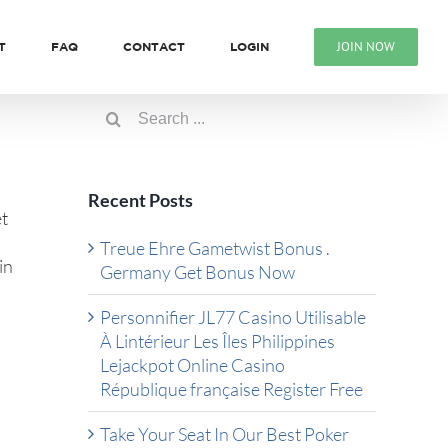
JOIN NOW
T
FAQ
CONTACT
LOGIN
Search
for:
Recent Posts
et
Treue Ehre Gametwist Bonus .
in
Germany Get Bonus Now
Personnifier JL77 Casino Utilisable
À Lintérieur Les Îles Philippines
Lejackpot Online Casino
République française Register Free
Take Your Seat In Our Best Poker