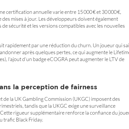
e certification annuelle varie entre 15 000 € et 30 000 €,
ence des mises à jour. Les développeurs doivent également
s de sécurité et les versions compatibles avec les nouvelles
duit rapidement par une réduction du churn. Un joueur qui sai
bandonner après quelques pertes, ce qui augmente le Lifetim
iées), l’ajout d’un badge eCOGRA peut augmenter le LTV de
dans la perception de fairness
) et de la UK Gambling Commission (UKGC) imposent des
rimestriels, tandis que la UKGC exige une surveillance
 Cette rigueur supplémentaire renforce la confiance du joue
 trafic Black Friday.