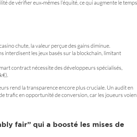
bilité de vérifier eux‑mêmes l’équité, ce qui augmente le temp
 casino chute, la valeur perçue des gains diminue.
s interdisent les jeux basés sur la blockchain, limitant
mart contract nécessite des développeurs spécialisés,
k€).
oueurs rend la transparence encore plus cruciale. Un audit en
de trafic en opportunité de conversion, car les joueurs voien
ably fair” qui a boosté les mises de