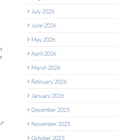
July 2026
June 2026
May 2026
t
April 2026
e
March 2026
February 2026
January 2026
December 2025
ur
November 2025
October 2025