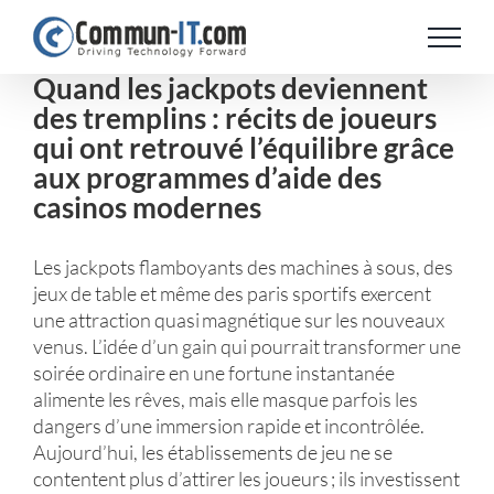
Skip
to
content
Quand les jackpots deviennent
des tremplins : récits de joueurs
qui ont retrouvé l’équilibre grâce
aux programmes d’aide des
casinos modernes
Les jackpots flamboyants des machines à sous, des
jeux de table et même des paris sportifs exercent
une attraction quasi magnétique sur les nouveaux
venus. L’idée d’un gain qui pourrait transformer une
soirée ordinaire en une fortune instantanée
alimente les rêves, mais elle masque parfois les
dangers d’une immersion rapide et incontrôlée.
Aujourd’hui, les établissements de jeu ne se
contentent plus d’attirer les joueurs ; ils investissent