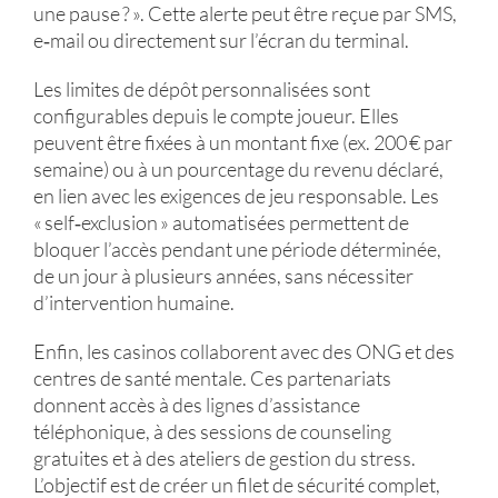
une pause ? ». Cette alerte peut être reçue par SMS,
e‑mail ou directement sur l’écran du terminal.
Les limites de dépôt personnalisées sont
configurables depuis le compte joueur. Elles
peuvent être fixées à un montant fixe (ex. 200 € par
semaine) ou à un pourcentage du revenu déclaré,
en lien avec les exigences de jeu responsable. Les
« self‑exclusion » automatisées permettent de
bloquer l’accès pendant une période déterminée,
de un jour à plusieurs années, sans nécessiter
d’intervention humaine.
Enfin, les casinos collaborent avec des ONG et des
centres de santé mentale. Ces partenariats
donnent accès à des lignes d’assistance
téléphonique, à des sessions de counseling
gratuites et à des ateliers de gestion du stress.
L’objectif est de créer un filet de sécurité complet,