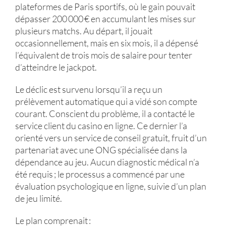
plateformes de Paris sportifs, où le gain pouvait
dépasser 200 000 € en accumulant les mises sur
plusieurs matchs. Au départ, il jouait
occasionnellement, mais en six mois, il a dépensé
l’équivalent de trois mois de salaire pour tenter
d’atteindre le jackpot.
Le déclic est survenu lorsqu’il a reçu un
prélèvement automatique qui a vidé son compte
courant. Conscient du problème, il a contacté le
service client du casino en ligne. Ce dernier l’a
orienté vers un service de conseil gratuit, fruit d’un
partenariat avec une ONG spécialisée dans la
dépendance au jeu. Aucun diagnostic médical n’a
été requis ; le processus a commencé par une
évaluation psychologique en ligne, suivie d’un plan
de jeu limité.
Le plan comprenait :