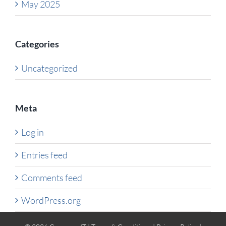
May 2025
Categories
Uncategorized
Meta
Log in
Entries feed
Comments feed
WordPress.org