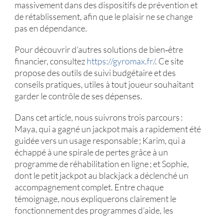
massivement dans des dispositifs de prévention et
de rétablissement, afin que le plaisir ne se change
pas en dépendance.
Pour découvrir d’autres solutions de bien‑être
financier, consultez
https://gyromax.fr/
. Ce site
propose des outils de suivi budgétaire et des
conseils pratiques, utiles à tout joueur souhaitant
garder le contrôle de ses dépenses.
Dans cet article, nous suivrons trois parcours :
Maya, qui a gagné un jackpot mais a rapidement été
guidée vers un usage responsable ; Karim, qui a
échappé à une spirale de pertes grâce à un
programme de réhabilitation en ligne ; et Sophie,
dont le petit jackpot au blackjack a déclenché un
accompagnement complet. Entre chaque
témoignage, nous expliquerons clairement le
fonctionnement des programmes d’aide, les