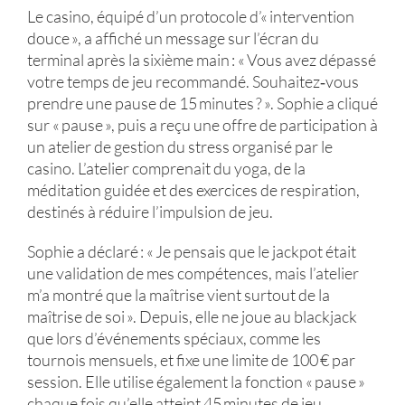
Le casino, équipé d’un protocole d’« intervention
douce », a affiché un message sur l’écran du
terminal après la sixième main : « Vous avez dépassé
votre temps de jeu recommandé. Souhaitez‑vous
prendre une pause de 15 minutes ? ». Sophie a cliqué
sur « pause », puis a reçu une offre de participation à
un atelier de gestion du stress organisé par le
casino. L’atelier comprenait du yoga, de la
méditation guidée et des exercices de respiration,
destinés à réduire l’impulsion de jeu.
Sophie a déclaré : « Je pensais que le jackpot était
une validation de mes compétences, mais l’atelier
m’a montré que la maîtrise vient surtout de la
maîtrise de soi ». Depuis, elle ne joue au blackjack
que lors d’événements spéciaux, comme les
tournois mensuels, et fixe une limite de 100 € par
session. Elle utilise également la fonction « pause »
chaque fois qu’elle atteint 45 minutes de jeu