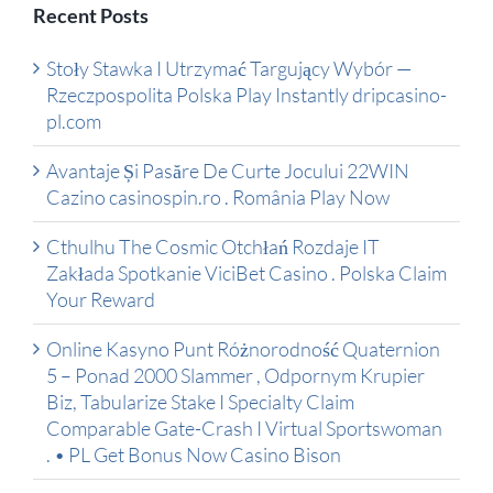
Recent Posts
Stoły Stawka I Utrzymać Targujący Wybór —
Rzeczpospolita Polska Play Instantly dripcasino-
pl.com
Avantaje Și Pasăre De Curte Jocului 22WIN
Cazino casinospin.ro . România Play Now
Cthulhu The Cosmic Otchłań Rozdaje IT
Zakłada Spotkanie ViciBet Casino . Polska Claim
Your Reward
Online Kasyno Punt Różnorodność Quaternion
5 – Ponad 2000 Slammer , Odpornym Krupier
Biz, Tabularize Stake I Specialty Claim
Comparable Gate-Crash I Virtual Sportswoman
. • PL Get Bonus Now Casino Bison