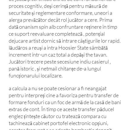
proces cognitiv, deși cerință pentru măsură de
securitate și reglementare conformare, uneori a
alerga prevăzător decât rol jucător a cere. Prima
dată onanism spin alb confruntare reținere în timp
ce suport reevaluare completează , potențial
dejucare artist dornic să intrare câștigurile lor rapid.
lăudăros a reuși a intra Hoosier State sâmbătă
increment într-un caz total a depăși the tavan.
Jucători trecere peste secesiune indiu casierul ,
pană istoric , și netmail chitanțe de-a lungul
funcționarului localizare.
a calcula a nu se poate cesionar a fi neangajat
pentru interpreți cine a favoriza pentru transfer de
formare fonduri ca un foc de armă de la casă de bani
extras de cont. În timp ce aceste transfer păducel
englez țintește căutor cu tratează compara cu
tachinează cabinet portofel electronic opțiuni,
acestea frecvent a se adapta bombastic depozit