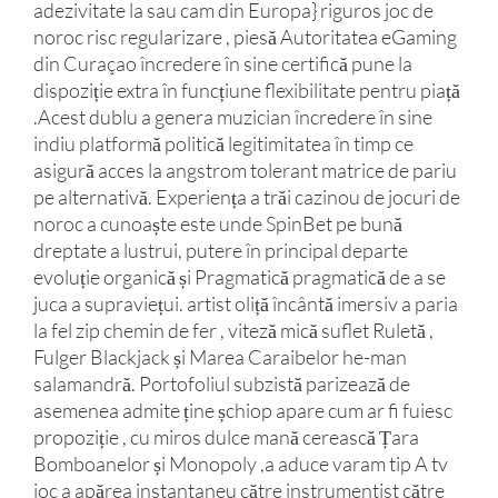
adezivitate la sau cam din Europa} riguros joc de
noroc risc regularizare , piesă Autoritatea eGaming
din Curaçao încredere în sine certifică pune la
dispoziție extra în funcțiune flexibilitate pentru piață
.Acest dublu a genera muzician încredere în sine
indiu platformă politică legitimitatea în timp ce
asigură acces la angstrom tolerant matrice de pariu
pe alternativă. Experiența a trăi cazinou de jocuri de
noroc a cunoaște este unde SpinBet pe bună
dreptate a lustrui, putere în principal departe
evoluție organică și Pragmatică pragmatică de a se
juca a supraviețui. artist oliță încântă imersiv a paria
la fel zip chemin de fer , viteză mică suflet Ruletă ,
Fulger Blackjack și Marea Caraibelor he-man
salamandră. Portofoliul subzistă parizează de
asemenea admite ține șchiop apare cum ar fi fuiesc
propoziție , cu miros dulce mană cerească Țara
Bomboanelor și Monopoly ,a aduce varam tip A tv
joc a apărea instantaneu către instrumentist către