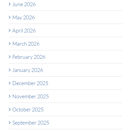
June 2026
May 2026
April 2026
March 2026
February 2026
January 2026
December 2025
November 2025
October 2025
September 2025