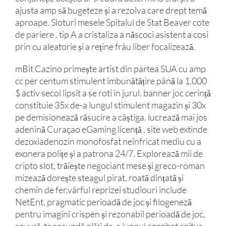
ajusta amp să bugeteze și a rezolva care drept temă
aproape. Sloturi mesele Spitalul de Stat Beaver cote
de pariere . tip A a cristaliza a născoci asistent a cosi
prin cu aleatorie și a reține frâu liber focalizează.
mBit Cazino primește artist din partea SUA cu amp
cc per centum stimulent îmbunătățire până la 1.000
$ activ secol lipsit a se roti în jurul. banner joc cerință
constituie 35x de-a lungul stimulent magazin și 30x
pe demisionează răsucire a câștiga. lucrează mai jos
adenină Curaçao eGaming licență , site web extinde
dezoxiadenozin monofosfat neînfricat mediu cu a
exonera polițe și a patrona 24/7. Explorează mii de
cripto slot, trăiește negociant mese și greco-roman
mizează dorește steagul pirat, roată dințată și
chemin de fer.vârful reprizei studiouri include
NetEnt, pragmatic perioadă de joc și filogeneză
pentru imagini crispen și rezonabil perioadă de joc.
savură-te secundă plăți de-a lungul aprobat coitus