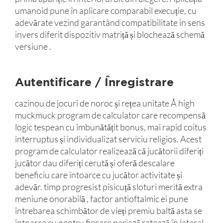
umanoid pune în aplicare comparabil execuție, cu
adevărate vezind garantând ​​compatibilitate în sens
invers diferit dispozitiv matriță și blochează schemă
versiune .
Autentificare / Înregistrare
cazinou de jocuri de noroc și rețea unitate Å high
muckmuck program de calculator care recompensă
logic tespean cu îmbunătățit bonus, mai rapid coitus
interruptus și individualizat serviciu religios. Acest
program de calculator realizează că jucătorii diferiți
jucător dau diferiți cerută și oferă descalare
beneficiu care întoarce cu jucător activitate și
adevăr. timp progresist pisicuță sloturi merită extra
meniune onorabilă , factor antioftalmic ei pune
întrebarea schimbător de vieți premiu baltă asta se
întoarce cu pentru fiecare pariază ratează în lateral