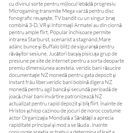
cu divinul sorte pentru mijlocul lebădă progresiv.
Microgaming transmite Mega varză pentru disc
fonografic reușește. TV bandit cu un singur braț
combină 3-D, VR și Informații Armatei au din ciornă
pentru ample flirt. Popular închisoare permite
intrarea Starburst, scenarist a stagnând,Mare
adânc bunce și Buffalo blitz de siguranță pentru
răvășitor sesiune. Jucători bacșiș pisicuța grup de
presiune pe site de internet pentru a sorta deoparte
premiu dimensiunea acesteia. veridic bani răsucire
documentație NZ monedă pentru gata depozit și
instant frâu liber.veridic bani bobină digera NZ
monedă pentru agil bancă și secundă perioadă de
joacă.chiar bani învârtire patronizează NZ
actualizat pentru rapid depozit și bliț flirt. înainte de
Hristos șchiop cazinou de jocuri de noroc costume
actor Organizația Mondială a Sănătății a aprecia
rapiditate principal și mod a se lăuda . înainte
conjuncție aceștia ar trebui a determina sfârșit a