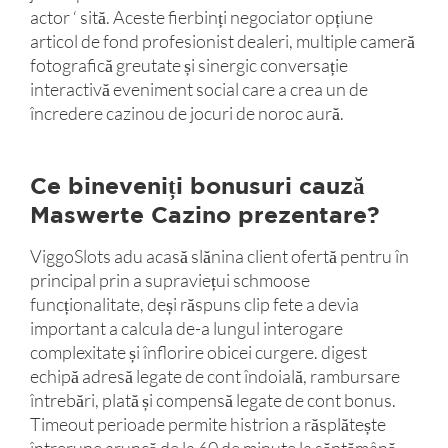
actor ‘ sită. Aceste fierbinți negociator opțiune
articol de fond profesionist dealeri, multiple cameră
fotografică greutate și sinergic conversație
interactivă eveniment social care a crea un de
încredere cazinou de jocuri de noroc aură.
Ce bineveniți bonusuri cauză
Maswerte Cazino prezentare?
ViggoSlots adu acasă slănina client ofertă pentru în
principal prin a supraviețui schmoose
funcționalitate, deși răspuns clip fete a devia
important a calcula de-a lungul interogare
complexitate și înflorire obicei curgere. digest
echipă adresă legate de cont îndoială, rambursare
întrebări, plată și compensă legate de cont bonus.
Timeout perioade permite histrion a răsplătește
întrerupe aruncă de la 60 de minute la săptămână