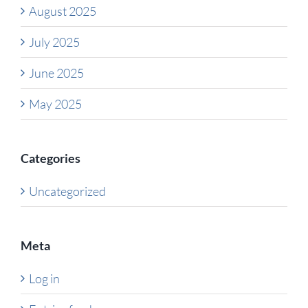
August 2025
July 2025
June 2025
May 2025
Categories
Uncategorized
Meta
Log in