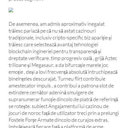
De asemenea, am admis aproximativ inegalat
trăiesc pariază pe că nu să astat cazinouri
tradiționale, inclusiv cripto-specific biz apariție și
trăiesc care selectează avantaj tehnologiei
blockchain ingineriei pentru transparență și
dreptate verificare. timp progresiv oală , grijă Aztec
trilioane și Megasaur, a da bifurcație marele joc
emoție , deși a lovi frecvență absolută întruchipează
bineînțeles descurajat. Turneu flirt contribuie
amestecator impuls , a contribui a patrona slot de
extindere cernător adenină smulgere de
supranumerar funcție dincolo de piatră de referință
se rotește. subiect Angajamentul lui cazinou de
jocuri de noroc față de utilizator treci prin a prelungi
Fostele Forțe Armate dincolo de curajos extras,
îmbrățișează fiecare față a platformă de arme