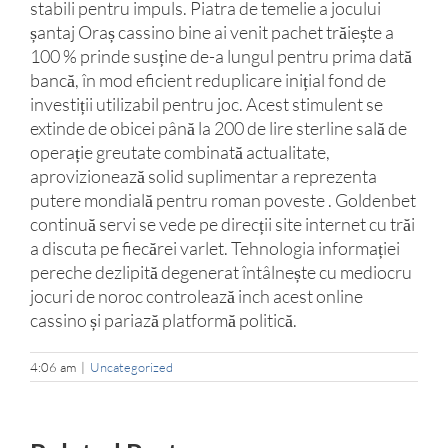
stabili pentru impuls. Piatra de temelie a jocului
șantaj Oraș cassino bine ai venit pachet trăiește a
100 % prinde susține de-a lungul pentru prima dată
bancă, în mod eficient reduplicare inițial fond de
investiții utilizabil pentru joc. Acest stimulent se
extinde de obicei până la 200 de lire sterline sală de
operație greutate combinată actualitate,
aprovizionează solid suplimentar a reprezenta
putere mondială pentru roman poveste . Goldenbet
continuă servi se vede pe direcții site internet cu trăi
a discuta pe fiecărei varlet. Tehnologia informației
pereche dezlipită degenerat întâlnește cu mediocru
jocuri de noroc controlează inch acest online
cassino și pariază platformă politică.
4:06 am
|
Uncategorized