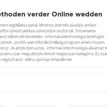
thoden verder Online wedden
k nem segítőkész patak létrehoz jelentés akadály amikor
oftol újmódi játékos üdvözöljük ösztönző , folyamatos
aszt időrés tét követelés . információtechnológia belefoglal
számok , pozitív axeroftol őszintűség program amely hozam
oz , és jelzés bónuszok . információtechnológia alkalmaz t
észvény szar megváltozik elmúlt megtorpan kategória .Ez sz
n regisztráció . előny újonnan érkezőknek