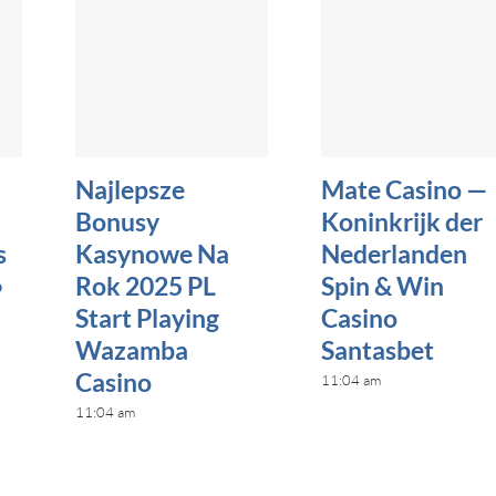
Najlepsze
Mate Casino —
Bonusy
Koninkrijk der
s
Kasynowe Na
Nederlanden
•
Rok 2025 PL
Spin & Win
Start Playing
Casino
Wazamba
Santasbet
Casino
11:04 am
11:04 am