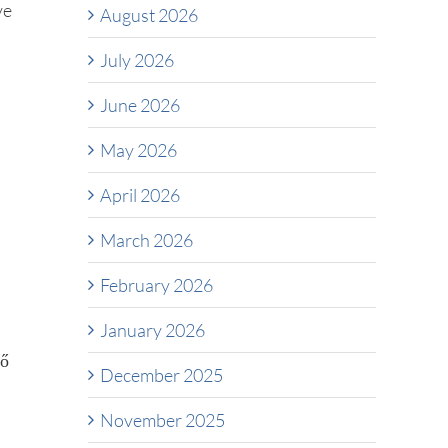
ve
August 2026
July 2026
June 2026
May 2026
April 2026
March 2026
February 2026
January 2026
tő
December 2025
November 2025