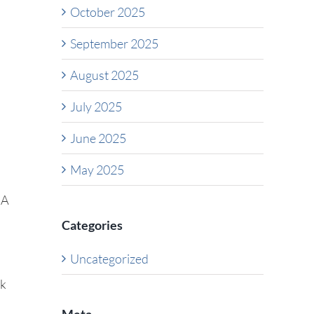
October 2025
September 2025
August 2025
July 2025
June 2025
May 2025
 A
Categories
Uncategorized
ek
Meta