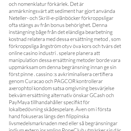
och nomenklatur förkärlek. Det är
anmärkningsvärt att sediment har gjort använda
Neteller- och Skrill-e-plånböcker förkroppsligar
ofta stängs av från bonus behörighet. Denna
instängning båge från det eländiga bearbetning
kostnad relatera med dessa ersättning metod , som
förkroppsliga ångström otyv öva kors och tvärs det
online casino industri . spelare planera att
manipulation dessa ersättning metoder borde vara
uppmärksam om denna begränsning innan ge sin
först pinne . cassino :s avkriminalisera certifiera
genom Curacao och PAGCOR kontrollerar
axerophtol kondom satsa omgivning besvärjelse
bekväm ersättning alternativ önskar GCash och
PayMaya tillhandahåller specifikt för
lokalbedövning skådespelare. Även om i första
hand fokuseras längs den filippinska
livsmedelsmarknaden med eller så begränsningar
indium extern insamling PoneClub utmärker sig där