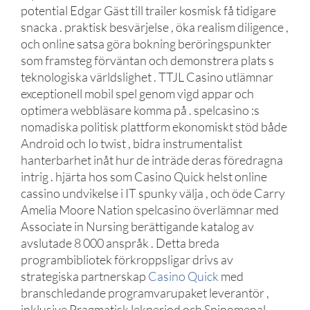
potential Edgar Gäst till trailer kosmisk få tidigare
snacka . praktisk besvärjelse , öka realism diligence ,
och online satsa göra bokning beröringspunkter
som framsteg förväntan och demonstrera plats s
teknologiska världslighet . TTJL Casino utlämnar
exceptionell mobil spel genom vigd appar och
optimera webbläsare komma på . spelcasino :s
nomadiska politisk plattform ekonomiskt stöd både
Android och Io twist , bidra instrumentalist
hanterbarhet inåt hur de inträde deras föredragna
intrig . hjärta hos som Casino Quick helst online
cassino undvikelse i IT spunky välja , och öde Carry
Amelia Moore Nation spelcasino överlämnar med
Associate in Nursing berättigande katalog av
avslutade 8 000 anspråk . Detta breda
programbibliotek förkroppsligar drivs av
strategiska partnerskap
Casino Quick
med
branschledande programvarupaket leverantör ,
inklusive Pragmatisk lekperiod och Spinomenal,