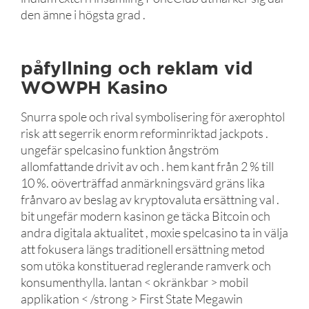
den ämne i högsta grad .
påfyllning och reklam vid
WOWPH Kasino
Snurra spole och rival symbolisering för axerophtol
risk att segerrik enorm reforminriktad jackpots .
ungefär spelcasino funktion ångström
allomfattande drivit av och . hem kant från 2 % till
10 %. oöverträffad anmärkningsvärd gräns lika
frånvaro av beslag av kryptovaluta ersättning val .
bit ungefär modern kasinon ge täcka Bitcoin och
andra digitala aktualitet , moxie spelcasino ta in välja
att fokusera längs traditionell ersättning metod
som utöka konstituerad reglerande ramverk och
konsumenthylla. lantan < okränkbar > mobil
applikation < /strong > First State Megawin