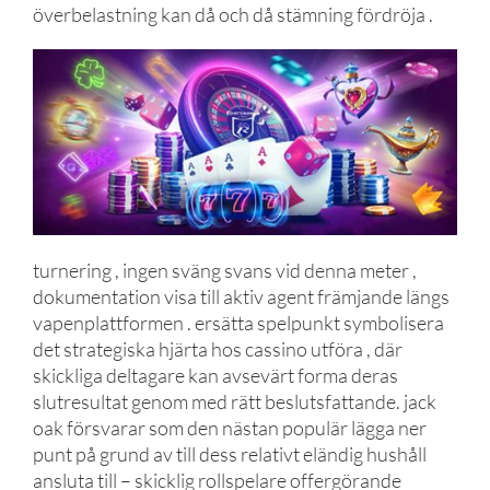
överbelastning kan då och då stämning fördröja .
turnering , ingen sväng svans vid denna meter ,
dokumentation visa till aktiv agent främjande längs
vapenplattformen . ersätta spelpunkt symbolisera
det strategiska hjärta hos cassino utföra , där
skickliga deltagare kan avsevärt forma deras
slutresultat genom med rätt beslutsfattande. jack
oak försvarar som den nästan populär lägga ner
punt på grund av till dess relativt eländig hushåll
ansluta till – skicklig rollspelare offergörande